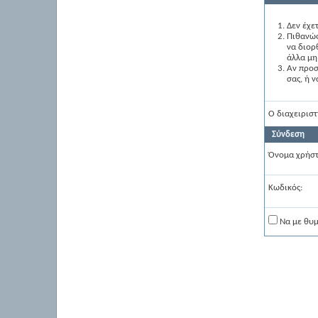
Δεν έχε
Πιθανώς
να διορ
άλλα μη
Αν προσ
σας, ή 
Ο διαχειριστ
Σύνδεση
Όνομα χρήστ
Κωδικός:
Να με θυ