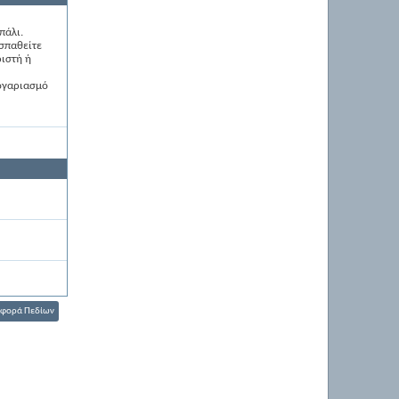
πάλι.
οσπαθείτε
ιστή ή
λογαριασμό