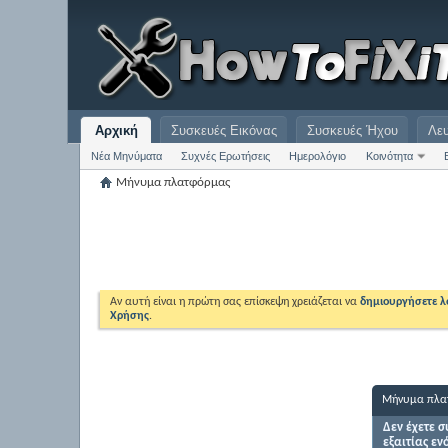
Αρχική
Συσκευές Εικόνας
Συσκευές Ήχου
Λε
Νέα Μηνύματα
Συχνές Ερωτήσεις
Ημερολόγιο
Κοινότητα
Μήνυμα πλατφόρμας
Αν αυτή είναι η πρώτη σας επίσκεψη χρειάζεται να
δημιουργήσετε 
Χρήσης
.
Μήνυμα πλα
Δεν έχετε σ
εξαιτίας εν