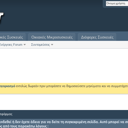
υκές Συσκευές
Οικιακές Μικροσυσκευές
Διάφορες Συσκευές
Ενέργειες Forum
Συντομεύσεις
λογαριασμό
εντελώς δωρεάν πριν μπορέσετε να δημοσιεύσετε μηνύματα και να συμμετέχετ
τφόρμας
υνδεθεί ή δεν έχετε άδεια για να δείτε τη συγκεκριμένη σελίδα. Αυτό μπορεί να 
ός από τους παρακάτω λόγους :