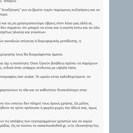
ή "Απορία".
"Αναζήτηση" για να βρείτε τυχόν παρόμοιες συζητήσεις και αν
τομα.
 και ας μη χρησιμοποιούμε ύβρεις στον λόγο μας αλλά ας
εν σημαίνει ότι μπορεί να είναι και η σωστή έστω και αν όλα
ασχέτως ηλικίας και γνώσεων.
ών καναλιών επίγειας ή δορυφορικής μετάδοσης, η
ιχείρησής τους θα διαγράφονται άμεσα.
και όχι η ποσότητα. Όσοι ζητούν βοήθεια πρέπει να παρέχουν
, ειδικά όταν υπάρχει κίνδυνος με υψηλή τάση.
ογραφίες σαν avatar. Το ωραίο είναι καλοδεχούμενο, το
φορτώνουν το site και το καθιστούν δυσκολότερο στην
νο του οποίου δεν πληρεί τους όρους χρήσης. Ως μέλος
ιηθούν σε τρίτο πρόσωπο ή φορέα χωρίς την άδειά σας, όμως
ουν τις απόψεις των εγγεγραμμένων χρηστών και σε καμία
δας. Ως εκ τούτου το www.howtofixit.gr, ο/οι ιδιοκτήτης/τες