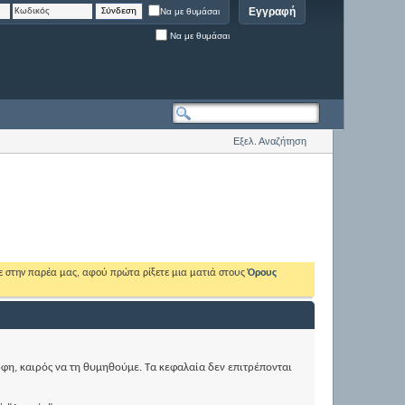
Εγγραφή
Να με θυμάσαι
Να με θυμάσαι
Εξελ. Αναζήτηση
ε στην παρέα μας, αφού πρώτα ρίξετε μια ματιά στους
Όρους
ρφη, καιρός να τη θυμηθούμε. Τα κεφαλαία δεν επιτρέπονται