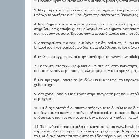
2. Προσπαθήστε να είστε όσο πιο συγκεκριμένοι γίνεται στον 
3. Να γράφετε το μήνυμά σας στις αντίστοιχες κατηγορίες το
υπάρχουν ρωτήστε εκεί. Έτσι έχετε περισσότερες πιθανότητε
4. Μην δημοσιεύετε μηνύματα με σκοπό την παρενόχληση, την 
στηρίζουμε τις απόψεις μας με λογικά επιχειρήματα. Δεν απαι
συνηγορούν σε αυτό. Έχουμε πάντα ανοικτό μυαλό και πιστεύο
5. Απαγορεύεται για νομικούς λόγους η δημοσίευση υλικού κ
δημοσίευση λογισμικού που δεν είναι ελεύθερης χρήσης (ware
6. Μέλη που εγγράφονται στην κοινότητα του www.howtofixit.
7. Σε ερωτήματα τεχνικής φύσεως (Επισκευές) στην κοινότητα,
όσο το δυνατόν περισσότερες πληροφορίες για το πρόβλημα, 
8. Να μην χρησιμοποιείτε ψευδώνυμα (username) που προκαλού
χυδαίο όχι.
9. Δεν χρησιμοποιούμε εικόνες στην υπογραφή μας που υπερβ
περιήγηση.
10. Οι διαχειριστές ή οι συντονιστές έχουν το δικαίωμα να 
αποδέχεστε να αποθηκευτούν οι πληροφορίες, τις οποίες θα ε
οι διαχειριστές ή οι συντονιστές δεν φέρουν την ευθύνη απώ
11. Τα μηνύματα από τα μέλη της κοινότητας του www.howtofi
περίπτωση δεν αντιπροσωπεύουν ή εκφράζουν την θέση του www.
του, οι διαχειριστές/συντονιστές του δεν φέρουν καμία ευθύν