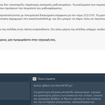
ί και δεν υποστηρίζει παράνομες εκπομπές ραδιοκυμάτων. Τα κυκλώματα των πομπώ
που προάγουν την πειρατεία του ραδιοφάσματος.
, προστατεύονται με πνευματικά δικαιώματα σύμφωνα με τον νόμο 2121/93. Τα μην
σταση παραχωρεί στο www.howtofixit.gr, και δεν μπορεί να πάρει πίσω σε περίπτ
α της σελίδας είναι πάντα ευπρόσδεκτα. Στο κάτω μέρος της σελίδας υπάρχει ανάλ
ρους, μην προχωρήσετε στην εγγραφή σας.
Ποιοί είμαστε
Καλώς ήρθατε στο HowToFiXiT.gr!
Η μεγαλύτερη ελληνική ιστοσελίδα ηλεκτρονικών, τεχνικών
και ερασιτέχνες φίλους των επισκευών που συζητά, απαντά
και προσφέρει βοήθεια σε θέματα σχετικά με την επισκευή
και την συντήρηση ηλεκτρονικών, ηλεκτρολογικών και