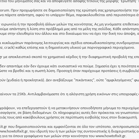
τίτλο του μηνύματός σας και να αποφεύγετε ασαφής τίτλους της μορφής "Ερώτηση" 
υ forum. Πριν προχωρήσετε σε δημοσιοποίηση της ερώτησή σας χρησιμοποιήστε την 
ς να πάρετε απάντηση, αφού το υπάρχον θέμα, παρακολουθείται από περισσότερα ά
ειρωνεία ή την προσβολή άλλων μελών της κοινότητας. Ας μη γινόμαστε επιθετικοί
τούμε απάντηση ή λύση στο πρόβλημά μας από τα μέλη της σελίδας. Κάθε απάντηση δ
υμε στην ελευθερία του άλλου και στο δικαίωμα του να έχει την δική του άποψη, 
αι κυκλωμάτων παράνομης λειτουργίας και σχέδια αποκωδικοποίησης συνδρομητικ
z, crack) καθώς επίσης και η δημοσίευση υλικού με πορνογραφικό περιεχόμενο.
gr με αποκλειστικό σκοπό το χρηματικό κέρδος ή την διαφημιστική προβολή της επ
 δεν απαντάμε εάν δεν έχουμε κάτι ουσιαστικό να πούμε. Σημασία έχει η ποιότητα 
ώστε να βρεθεί και η σωστή λύση. Προσοχή όταν παρέχουμε προτάσεις ή συμβουλές
ν (χυδαία ή προκλητικά). Δεν ανεβάζουμε "πικάντικες", ούτε "αμφιλεγόμενες" φωτ
αίνουν τα 25Kb. Αντιλαμβανόμαστε ότι η αλόγιστη χρήση εικόνων στις υπογραφές 
διαγράψουν, να επεξεργαστούν ή να μετακινήσουν οποιοδήποτε μήνυμα το περιεχόμε
ισαγάγετε, σε βάση δεδομένων. Οι πληροφορίες αυτές δεν πρόκειται να γνωστοπο
λειάς τους από κακόβουλους χρήστες σε περίπτωση εισβολής τους στον διακομιστή.
xit.gr που δημοσιοποιούνται και εμφανίζονται σε όλο τον ιστότοπο, αντιπροσωπεύ
howtofixit.gr, του ιδρυτή του ή των μελών της συντονιστικής ή διαχειριστικής ομά
η για τα όποια γραφόμενα των μελών στην κοινότητα του www.howtofixit.gr.