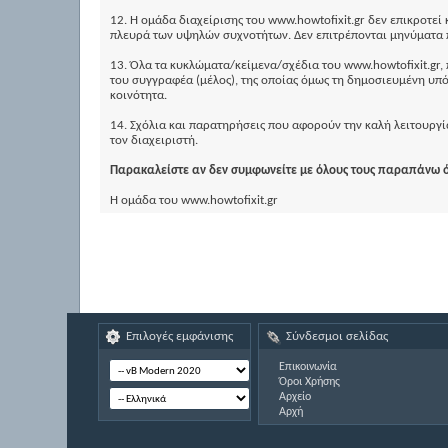
12. Η ομάδα διαχείρισης του www.howtofixit.gr δεν επικροτε
πλευρά των υψηλών συχνοτήτων. Δεν επιτρέπονται μηνύματα 
13. Όλα τα κυκλώματα/κείμενα/σχέδια του www.howtofixit.gr
του συγγραφέα (μέλος), της οποίας όμως τη δημοσιευμένη υπό
κοινότητα.
14. Σχόλια και παρατηρήσεις που αφορούν την καλή λειτουργί
τον διαχειριστή.
Παρακαλείστε αν δεν συμφωνείτε με όλους τους παραπάνω ό
Η ομάδα του www.howtofixit.gr
Επιλογές εμφάνισης
Σύνδεσμοι σελίδας
Επικοινωνία
Όροι Χρήσης
Αρχείο
Αρχή