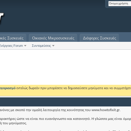
υκές Συσκευές
Οικιακές Μικροσυσκευές
Διάφορες Συσκευές
Ενέργειες Forum
Συντομεύσεις
λογαριασμό
εντελώς δωρεάν πριν μπορέσετε να δημοσιεύσετε μηνύματα και να συμμετέχετ
ανόνες με σκοπό την ομαλή λειτουργία της κοινότητας του www.howtofixit.gr.
χαρακτήρες ώστε να είναι πιο ευανάγνωστο και κατανοητό. Η γλώσσα μας είναι όμο
ή του μηνύματος.