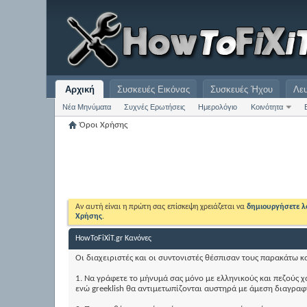
Αρχική
Συσκευές Εικόνας
Συσκευές Ήχου
Λε
Νέα Μηνύματα
Συχνές Ερωτήσεις
Ημερολόγιο
Κοινότητα
Όροι Χρήσης
Αν αυτή είναι η πρώτη σας επίσκεψη χρειάζεται να
δημιουργήσετε 
Χρήσης
.
HowToFiXiT.gr Κανόνες
Οι διαχειριστές και οι συντονιστές θέσπισαν τους παρακάτω κ
1. Nα γράφετε το μήνυμά σας μόνο με ελληνικούς και πεζούς 
ενώ greeklish θα αντιμετωπίζονται αυστηρά με άμεση διαγραφ