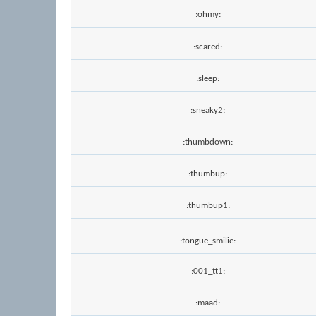
:ohmy:
:scared:
:sleep:
:sneaky2:
:thumbdown:
:thumbup:
:thumbup1:
:tongue_smilie:
:001_tt1:
:maad: