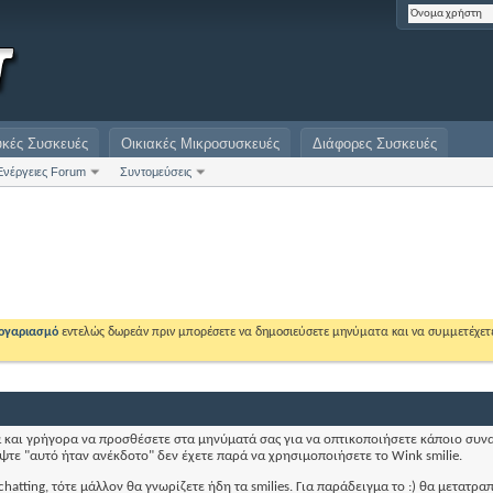
υκές Συσκευές
Οικιακές Μικροσυσκευές
Διάφορες Συσκευές
Ενέργειες Forum
Συντομεύσεις
λογαριασμό
εντελώς δωρεάν πριν μπορέσετε να δημοσιεύσετε μηνύματα και να συμμετέχετ
ολα και γρήγορα να προσθέσετε στα μηνύματά σας για να οπτικοποιήσετε κάποιο συν
άψτε "αυτό ήταν ανέκδοτο" δεν έχετε παρά να χρησιμοποιήσετε το Wink smilie.
atting, τότε μάλλον θα γνωρίζετε ήδη τα smilies. Για παράδειγμα το :) θα μετατρα