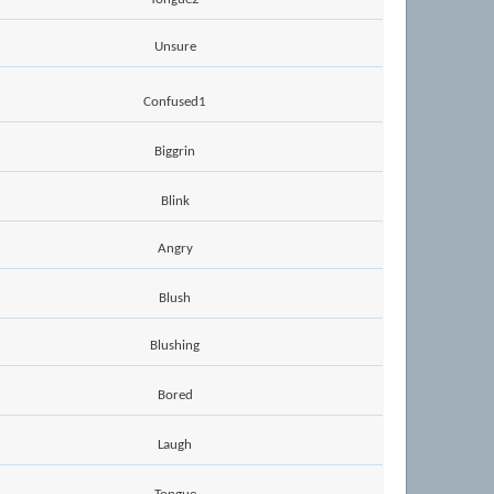
Unsure
Confused1
Biggrin
Blink
Angry
Blush
Blushing
Bored
Laugh