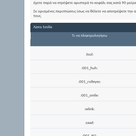
έχετε παρά να στρέψετε αριστερά το κεφάλι σας κατά 90 μοίρε
Σε ορισμένες περιπτώσεις ίσως να θέλετε να αποτρέψετε την
τους.
Λίστα Smilie
Τι να πληκτρολογήσω
:lool:
:001_huh:
:001_rolleyes:
:001_smile:
:wiink:
:saad:
:001_tt2: