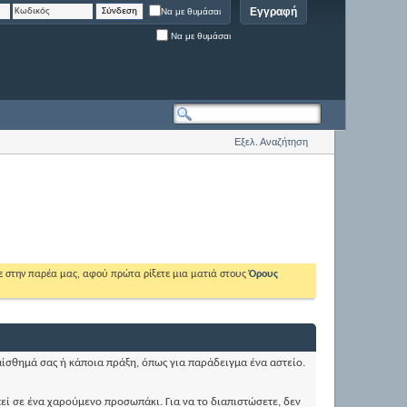
Εγγραφή
Να με θυμάσαι
Να με θυμάσαι
Εξελ. Αναζήτηση
ε στην παρέα μας, αφού πρώτα ρίξετε μια ματιά στους
Όρους
αίσθημά σας ή κάποια πράξη, όπως για παράδειγμα ένα αστείο.
πεί σε ένα χαρούμενο προσωπάκι. Για να το διαπιστώσετε, δεν