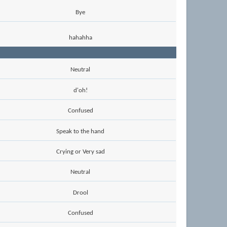
Bye
hahahha
Neutral
d'oh!
Confused
Speak to the hand
Crying or Very sad
Neutral
Drool
Confused