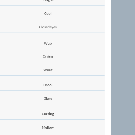
Tongue
Cool
Closedeyes
Wub
Crying
W00t
Drool
Glare
Cursing
Mellow