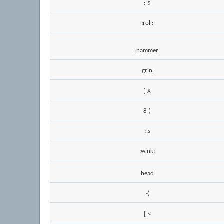
:-$
:roll:
:hammer:
:grin:
[-X
8-)
:-s
:wink:
:head:
:-)
[-<