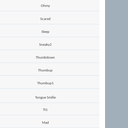
Ohmy
Scared
Sleep
Sneaky2
Thumbdown
Thumbup
Thumbup1
Tongue Smilie
Tt1
Mad