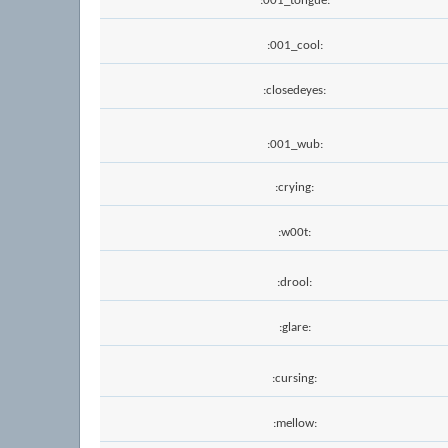
:001_tongue:
:001_cool:
:closedeyes:
:001_wub:
:crying:
:w00t:
:drool:
:glare:
:cursing:
:mellow: