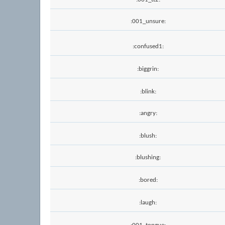
:001_unsure:
:confused1:
:biggrin:
:blink:
:angry:
:blush:
:blushing:
:bored:
:laugh: