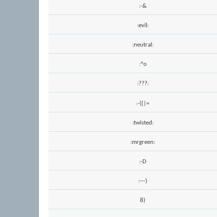
:-&
:evil:
:neutral:
:^o
:???:
:-({|=
:twisted:
:mrgreen:
:-D
:---)
8)