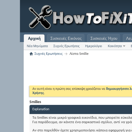
Αρχική
Συσκευές Εικόνας
Συσκευές Ήχου
Λε
Νέα Μηνύματα
Συχνές Ερωτήσεις
Ημερολόγιο
Κοινότητα
Συχνές Ερωτήσεις
Λίστα Smilie
Αν αυτή είναι η πρώτη σας επίσκεψη χρειάζεται να
δημιουργήσετε 
Χρήσης
.
Smilies
Explanation
Τα Smilies είναι μικρά γραφικά εικονίδια, που μπορείτε εύκ
Για παράδειγμα, αν κάνετε ένα σαρκαστικό σχόλιο, αντί να γρ
Αν στο παρελθόν έχετε χρησιμοποιήσει κάποια εφαρμογή για ch