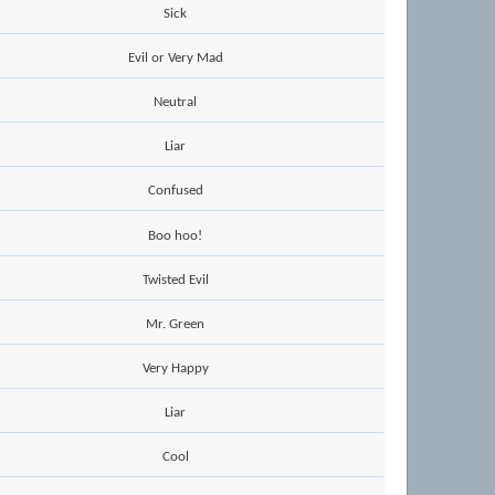
Sick
Evil or Very Mad
Neutral
Liar
Confused
Boo hoo!
Twisted Evil
Mr. Green
Very Happy
Liar
Cool