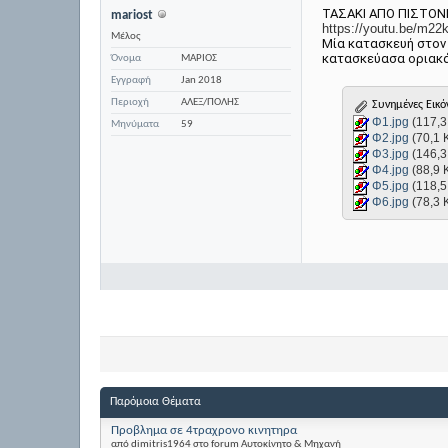
ΤΑΣΑΚΙ ΑΠΟ ΠΙΣΤΟΝ
mariost
https://youtu.be/m2
Μέλος
Μία κατασκευή στον 
κατασκεύασα οριακά 
Όνομα
ΜΑΡΙΟΣ
Εγγραφή
Jan 2018
Περιοχή
ΑΛΕΞ/ΠΟΛΗΣ
Συνημένες Εικό
Φ1.jpg
(117,3
Μηνύματα
59
Φ2.jpg
(70,1 
Φ3.jpg
(146,3
Φ4.jpg
(88,9 
Φ5.jpg
(118,5
Φ6.jpg
(78,3 
Παρόμοια Θέματα
Προβλημα σε 4τραχρονο κινητηρα
από dimitris1964 στο forum Αυτοκίνητο & Μηχανή