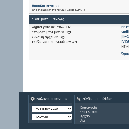
θορυβος κινητηρα
από thomaslar στο forum Ηλεκτρολογικά
Δικαιώματα - Επιλογές
Δημιουργία θεμάτων:
Όχι
BB c
Υποβολή μηνυμάτων:
Όχι
Smili
Σύναψη αρχείων:
Όχι
[IMG
Επεξεργασία μηνυμάτων:
Όχι
[VID
HTM
Όροι
Επιλογές εμφάνισης
Σύνδεσμοι σελίδας
Επικοινωνία
Όροι Χρήσης
Αρχείο
Αρχή