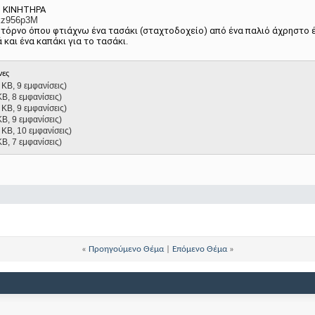
Ι ΚΙΝΗΤΗΡΑ
2kz956p3M
τόρνο όπου φτιάχνω ένα τασάκι (σταχτοδοχείο) από ένα παλιό άχρηστο έμ
και ένα καπάκι για το τασάκι.
νες
 KB, 9 εμφανίσεις)
KB, 8 εμφανίσεις)
 KB, 9 εμφανίσεις)
KB, 9 εμφανίσεις)
 KB, 10 εμφανίσεις)
KB, 7 εμφανίσεις)
«
Προηγούμενο Θέμα
|
Επόμενο Θέμα
»