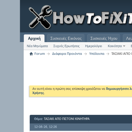
Αρχική
Συσκευές Εικόνας
Συσκευές Ήχου
Λε
Νέα Μηνύματα
Συχνές Ερωτήσεις
Ημερολόγιο
Κοινότητα
Forum
Διάφορα Προιόντα
Υπόλοιπα
ΤΑΣΑΚΙ ΑΠΟ 
Αν αυτή είναι η πρώτη σας επίσκεψη χρειάζεται να
δημιουργήσετε 
Χρήσης
.
Θέμα:
ΤΑΣΑΚΙ ΑΠΟ ΠΙΣΤΟΝΙ ΚΙΝΗΤΗΡΑ
12-06-26,
12:26