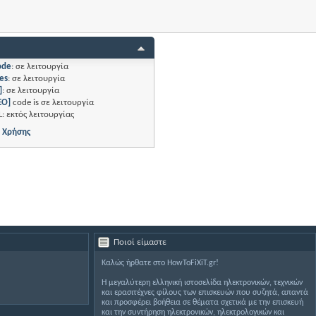
ode
:
σε λειτουργία
es
:
σε λειτουργία
]
:
σε λειτουργία
EO]
code is
σε λειτουργία
L:
εκτός λειτουργίας
 Χρήσης
Ποιοί είμαστε
Καλώς ήρθατε στο HowToFiXiT.gr!
Η μεγαλύτερη ελληνική ιστοσελίδα ηλεκτρονικών, τεχνικών
και ερασιτέχνες φίλους των επισκευών που συζητά, απαντά
και προσφέρει βοήθεια σε θέματα σχετικά με την επισκευή
και την συντήρηση ηλεκτρονικών, ηλεκτρολογικών και