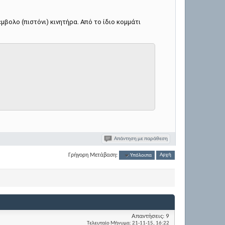
βολο (πιστόνι) κινητήρα. Από το ίδιο κομμάτι
Απάντηση με παράθεση
Γρήγορη Μετάβαση:
Υπόλοιπα
Αρχή
Απαντήσεις:
9
Τελευταίο Μήνυμα:
21-11-15,
16:22