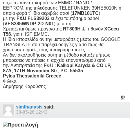
αρχεία επαναπρ/σμού των EMMC / NAND /
EEPROM, της τηλεόρασης TELEFUNKEN 39HE5010N η
οποία φορά τ΄ ίδιο ακριβώς σασί (
17MB181TC
)
με την
F&U FLS39203
κι έχει ταυτόσημο panel
(
VES385WNDP-2D-N01
) μ΄ αυτή.
Χρειάζεται όμως προγρ/στής
RT809H
& πιθανόν
XGecu
T56
, για τ΄ ISP EMMC.
Η ίδια ιστοσελίδα αν την μεταφράσεις μέσω του GOOGLE
TRANSLATE σου παρέχει οδηγίες για το πως θα
χρησιμοποιήσεις τους προγραμματιστές.
Αν δεν ακολουθήσεις αυτή τη μέθοδο κοίταξε μήπως
μπορέσεις να πάρεις τ΄ αρχείο επαναπρ/σμού από
την Αντιπρ/πεία της F&U :
Kalliopi Karyda & CO LP,
87A, 17TH November Str., P.C. 55535
Pylea Thessaloniki Greece
Φιλικά.
Δημήτρης Καρούσης
simthanasis
said:
30-05-26
12:43