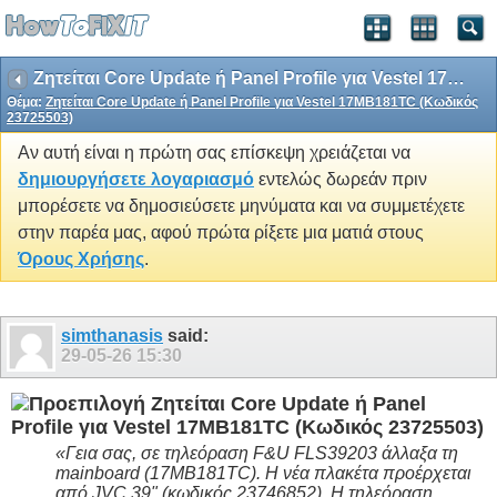
Ζητείται Core Update ή Panel Profile για Vestel 17MB181TC (Κωδικός 23725503)
Θέμα:
Ζητείται Core Update ή Panel Profile για Vestel 17MB181TC (Κωδικός
23725503)
Αν αυτή είναι η πρώτη σας επίσκεψη χρειάζεται να
δημιουργήσετε λογαριασμό
εντελώς δωρεάν πριν
μπορέσετε να δημοσιεύσετε μηνύματα και να συμμετέχετε
στην παρέα μας, αφού πρώτα ρίξετε μια ματιά στους
Όρους Χρήσης
.
simthanasis
said:
29-05-26
15:30
Ζητείται Core Update ή Panel
Profile για Vestel 17MB181TC (Κωδικός 23725503)
«Γεια σας, σε τηλεόραση F&U FLS39203 άλλαξα τη
mainboard (17MB181TC). Η νέα πλακέτα προέρχεται
από JVC 39" (κωδικός 23746852). Η τηλεόραση