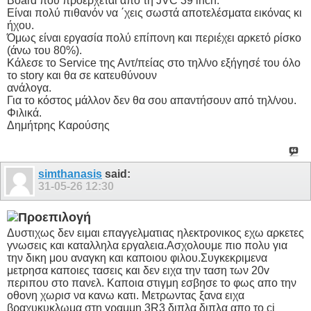
Board που προέρχεται από τη JVC 39 inch.
Είναι πολύ πιθανόν να ΄χεις σωστά αποτελέσματα εικόνας κι
ήχου.
Όμως είναι εργασία πολύ επίπονη και περιέχει αρκετό ρίσκο
(άνω του 80%).
Κάλεσε το Service της Αντ/πείας στο τηλ/νο εξήγησέ του όλο
το story και θα σε κατευθύνουν
ανάλογα.
Για το κόστος μάλλον δεν θα σου απαντήσουν από τηλ/νου.
Φιλικά.
Δημήτρης Καρούσης
simthanasis
said:
31-05-26
12:30
Δυστιχως δεν ειμαι επαγγελματιας ηλεκτρονικος εχω αρκετες
γνωσεις και καταλληλα εργαλεια.Ασχολουμε πιο πολυ για
την δικη μου αναγκη και καποιου φιλου.Συγκεκριμενα
μετρησα καποιες τασεις και δεν ειχα την ταση των 20v
περιπου στο πανελ. Καποια στιγμη εσβησε το φως απο την
οθονη χωρισ να κανω κατι. Μετρωντας ξανα ειχα
βραχυκυκλωμα στη γραμμη 3R3 διπλα διπλα απο το ci