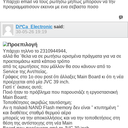
Υπαρχει email να τους ρωτησω μηπως μπορουν να την
προγραμματισουν εκεινοι με ενα σεβαστο ποσο
Di*Ca_Electronic
said:
30-05-26
19:19
Υπάρχει τηλ/νο το 2310944944,
αλλά θα ΄θελα να σε ρωτήσω ορισμένα πράγματα για να σε
προετοιμάσω κατά κάποιο τρόπο
από τις ερωτήσεις που μάλλον θα σου κάνουν από το
Service της Αντ/πείας.
Γράφεις στο 1ο σου post ότι άλλαξες Main Board κι ότι η νέα
προέρχεται από μία JVC 39 inch.
Γιατί τ΄ έκανες αυτό;
Ποιό ήταν το πρόβλημα που παρουσιάζε η εργοστασιακή
Main Board;
Τοποθέτησες ακριβώς ταυτόσημη;
Αν η παλαιά NAND Flash memory δεν είναι " κτυπημένη "
και διαθέτεις σταθμό θερμού αέρα
μπορείς να την αποκολλήσεις και να την τοποθετήσεις στη
θέση της αντίστοιχης στη νέα Main