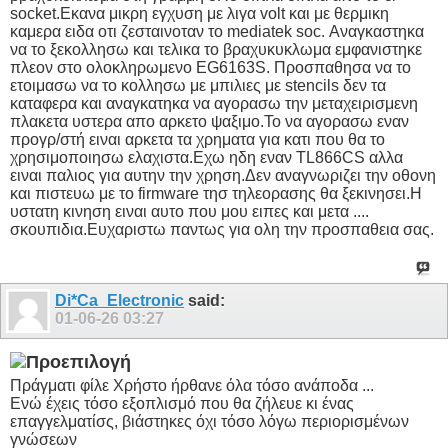
socket.Εκανα μικρη εγχυση με λιγα volt και με θερμικη
καμερα ειδα οτι ζεσταινοταν το mediatek soc. Αναγκαστηκα
να το ξεκολλησω και τελικα το βραχυκυκλωμα εμφανιστηκε
πλεον στο ολοκληρωμενο EG6163S. Προσπαθησα να το
ετοιμασω να το κολλησω με μπιλιες με stencils δεν τα
καταφερα και αναγκατηκα να αγορασω την μεταχειρισμενη
πλακετα υστερα απο αρκετο ψαξιμο.Το να αγορασω εναν
προγρ/στή
ειναι αρκετα τα χρηματα για κατι που θα το
χρησιμοποιησω ελαχιστα.Εχω ηδη εναν TL866CS αλλα
ειναι παλιος για αυτην την χρηση.Δεν αναγνωριζει την οθονη
και πιστευω με το firmware τησ τηλεορασης θα ξεκινησει.Η
υστατη κινηση ειναι αυτο που μου ειπες και μετα ....
σκουπιδια.Ευχαριστω παντως για ολη την προσπαθεια σας.
Di*Ca_Electronic
said:
01-06-26
03:27
Πράγματι φίλε Χρήστο ήρθανε όλα τόσο ανάποδα ...
Ενώ έχεις τόσο εξοπλισμό που θα ζήλευε κι ένας
επαγγελματίσς, βιάστηκες όχι τόσο λόγω περιορισμένων
γνώσεων