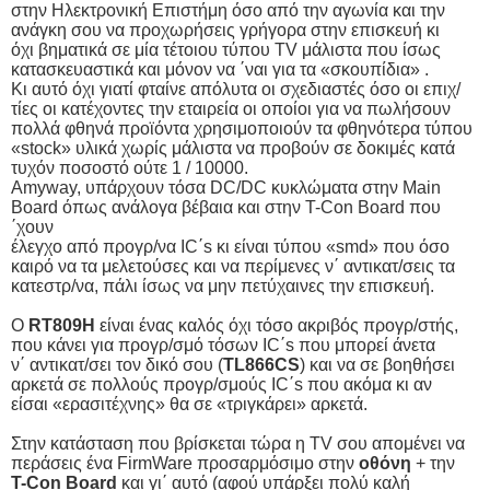
στην Ηλεκτρονική Επιστήμη όσο από την αγωνία και την
ανάγκη σου να προχωρήσεις γρήγορα στην επισκευή κι
όχι βηματικά σε μία τέτοιου τύπου TV μάλιστα που ίσως
κατασκευαστικά και μόνον να ΄ναι για τα «σκουπίδια» .
Κι αυτό όχι γιατί φταίνε απόλυτα οι σχεδιαστές όσο οι επιχ/
τίες οι κατέχοντες την εταιρεία οι οποίοι για να πωλήσουν
πολλά φθηνά προϊόντα χρησιμοποιούν τα φθηνότερα τύπου
«stock» υλικά χωρίς μάλιστα να προβούν σε δοκιμές κατά
τυχόν ποσοστό ούτε 1 / 10000.
Amyway, υπάρχουν τόσα DC/DC κυκλώματα στην Main
Board όπως ανάλογα βέβαια και στην T-Con Board που
΄χουν
έλεγχο από προγρ/να IC΄s κι είναι τύπου «smd» που όσο
καιρό να τα μελετούσες και να περίμενες ν΄ αντικατ/σεις τα
κατεστρ/να, πάλι ίσως να μην πετύχαινες την επισκευή.
Ο
RT
809
H
είναι ένας καλός όχι τόσο ακριβός προγρ/στής,
που κάνει για προγρ/σμό τόσων IC΄s που μπορεί άνετα
ν΄ αντικατ/σει τον δικό σου (
TL
866
CS
) και να σε βοηθήσει
αρκετά σε πολλούς προγρ/σμούς IC΄s που ακόμα κι αν
είσαι «ερασιτέχνης» θα σε «τριγκάρει» αρκετά.
Στην κατάσταση που βρίσκεται τώρα η TV σου απομένει να
περάσεις ένα FirmWare προσαρμόσιμο στην
οθόνη
+ την
T
-
Con
Board
και γι΄ αυτό (αφού υπάρξει πολύ καλή