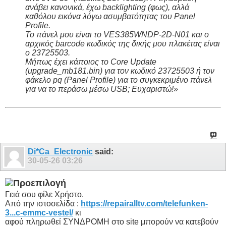
ανάβει κανονικά, έχω backlighting (φως), αλλά
καθόλου εικόνα λόγω ασυμβατότητας του Panel
Profile.
Το πάνελ μου είναι το
VES385WNDP-2D-N01
και ο
αρχικός barcode κωδικός της δικής μου πλακέτας είναι
ο
23725503
.
Μήπως έχει κάποιος το
Core Update
(upgrade_mb181.bin)
για τον κωδικό 23725503 ή τον
φάκελο
pq (Panel Profile)
για το συγκεκριμένο πάνελ
για να το περάσω μέσω USB; Ευχαριστώ!»
Di*Ca_Electronic
said:
30-05-26
03:26
Γειά σου φίλε Χρήστο.
Από την ιστοσελίδα :
https://repairalltv.com/telefunken-
3...c-emmc-vestel/
κι
αφού πληρωθεί ΣΥΝΔΡΟΜΗ στο site μπορούν να κατεβούν