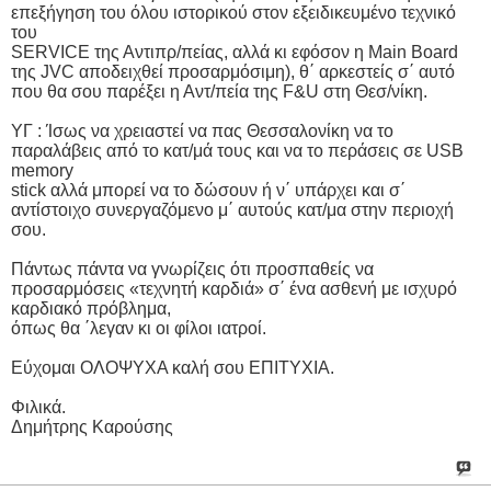
επεξήγηση του όλου ιστορικού στον εξειδικευμένο τεχνικό
του
SERVICE της Αντιπρ/πείας, αλλά κι εφόσον η Main Board
της JVC αποδειχθεί προσαρμόσιμη), θ΄ αρκεστείς σ΄ αυτό
που θα σου παρέξει η Αντ/πεία της F&U στη Θεσ/νίκη.
ΥΓ : Ίσως να χρειαστεί να πας Θεσσαλονίκη να το
παραλάβεις από το κατ/μά τους και να το περάσεις σε USB
memory
stick αλλά μπορεί να το δώσουν ή ν΄ υπάρχει και σ΄
αντίστοιχο συνεργαζόμενο μ΄ αυτούς κατ/μα στην περιοχή
σου.
Πάντως πάντα να γνωρίζεις ότι προσπαθείς να
προσαρμόσεις «τεχνητή καρδιά» σ΄ ένα ασθενή με ισχυρό
καρδιακό πρόβλημα,
όπως θα ΄λεγαν κι οι φίλοι ιατροί.
Εύχομαι ΟΛΟΨΥΧΑ καλή σου ΕΠΙΤΥΧΙΑ.
Φιλικά.
Δημήτρης Καρούσης