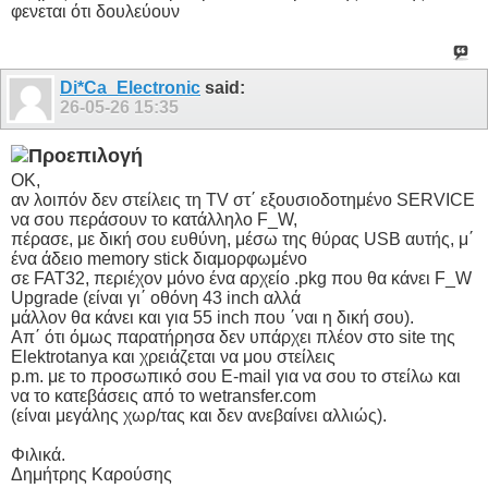
φενεται ότι δουλεύουν
Di*Ca_Electronic
said:
26-05-26
15:35
OK,
αν λοιπόν δεν στείλεις τη TV στ΄ εξουσιοδοτημένο SERVICE
να σου περάσουν το κατάλληλο F_W,
πέρασε, με δική σου ευθύνη, μέσω της θύρας USB αυτής, μ΄
ένα άδειο memory stick διαμορφωμένο
σε FAT32, περιέχον μόνο ένα αρχείο .pkg που θα κάνει F_W
Upgrade (είναι γι΄ οθόνη 43 inch αλλά
μάλλον θα κάνει και για 55 inch που ΄ναι η δική σου).
Απ΄ ότι όμως παρατήρησα δεν υπάρχει πλέον στο site της
Elektrotanya και χρειάζεται να μου στείλεις
p.m. με το προσωπικό σου E-mail για να σου το στείλω και
να το κατεβάσεις από το wetransfer.com
(είναι μεγάλης χωρ/τας και δεν ανεβαίνει αλλιώς).
Φιλικά.
Δημήτρης Καρούσης