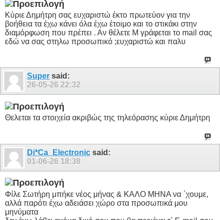
Κύριε Δημήτρη σας ευχαριστώ έκτο πρωτεύον για την
βοήθεια τα έχω κάνει όλα έχω έτοιμο και το στικάκι στην
διαμόρφωση που πρέπει . Αν θέλετε Μ γράφεται το mail σας
εδώ να σας στηλω προσωπικό ;ευχαριστώ και παλυ
Super
said:
26-05-26
22:32
Θελεται τα στοιχεία ακριβώς της τηλεόρασης κύριε Δημήτρη
Di*Ca_Electronic
said:
01-06-26
18:38
Φίλε Σωτήρη μπήκε νέος μήνας & ΚΑΛΟ ΜΗΝΑ να ΄χουμε,
αλλά παρότι έχω αδειάσει χώρο στα προσωπικά μου
μηνύματα