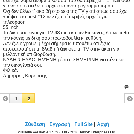
δεν έχω λάβει ακόμα δικό σου που θα περιέχει τ΄ E-mail σου
για να σου στείλω τ΄ αρχείο επαναπρογραμματισμού.
Όχι δεν θέλω τ΄ ακριβή στοιχεία της TV γιατί όπως σου έχω
γράψει στο post #12 δεν έχω τ΄ ακριβές αρχείο για
τηλεόραση
55 inch.
Το δικό μου είναι για TV 43 inch και αν θα κάνεις δουλειά θα
την κάνεις με δική σου πρωτοβουλία κι ευθύνη.
Δεν έχεις γράψει μέχρι σήμερα κι υποθέτω ότι έχεις
αποκαταστήσει τη βλάβη ή άφησες τη TV στην άκρη για
μελλοντική επιδιόρθωση...
ΚΑΛΗ & ΕΥΛΟΓΗΜΈΝΗ μέρα η ΣΗΜΕΡΙΝΗ για σένα και
την οικογένειά σου.
Φιλικά.
Δημήτρης Καρούσης
1
2
Σύνδεση
Εγγραφή
Full Site
Αρχή
vBulletin Version 4.2.5 © 2000 - 2026 Jelsoft Enterprises Ltd.