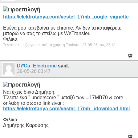
https://elektrotanya.com/vestel_17mb...oogle_vignette
Εμένα μου κατεβαίνει με chrome. Αν δεν τα καταφέρετε
μπορώ να σας το στείλω με WeTransfer.
Φιλικά,
Τελευταία επεξεργασία από το χρήστη Tankard : 27-05-26 στις
23:18
Di*Ca_Electronic
said:
30-05-26
03:47
Ναι έχεις δίκιο Δημήτρη.
Έλειπε ένα " underscore " μεταξύ των ...17MB70 & core
δηλαδή το σωστό link είναι :
https://elektrotanya.com/vestel_17mb.../download.html
.
Φιλικά.
Δημήτρης Καρούσης