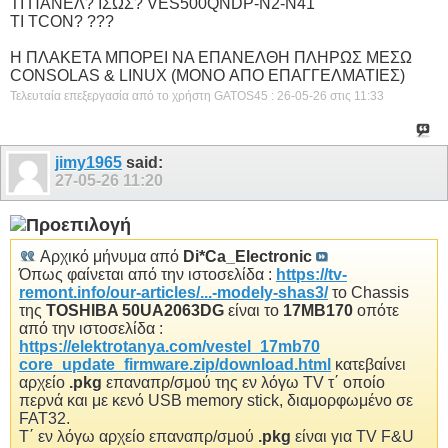
ΤΙ ΠΑΝΕΛ? ΙΣΩΣ? VES500QNDP-N2-N41
ΤΙ TCON? ???
H ΠΛΑΚΕΤΑ ΜΠΟΡΕΙ ΝΑ ΕΠΑΝΕΛΘΗ ΠΛΗΡΩΣ ΜΕΣΩ
CONSOLAS & LINUX (MONO ΑΠΟ ΕΠΑΓΓΕΛΜΑΤΙΕΣ)
Τελευταία επεξεργασία από το χρήστη GATOS45 : 26-05-26 στις
11:33
jimy1965
said:
27-05-26
11:20
Αρχικό μήνυμα από
Di*Ca_Electronic
Όπως φαίνεται από την ιστοσελίδα :
https://tv-
remont.info/our-articles/...-modely-shas3/
το Chassis
της
TOSHIBA 50UA2063DG
είναι το
17MB170
οπότε
από την ιστοσελίδα :
https://elektrotanya.com/vestel_17mb70
core_update_firmware.zip/download.html
κατεβαίνει
αρχείο
.pkg
επαναπρ/σμού της εν λόγω TV τ΄ οποίο
περνά και με κενό USB memory stick, διαμορφωμένο σε
FAT32.
Τ΄ εν λόγω αρχείο επαναπρ/σμού
.
pkg
είναι για TV F&U