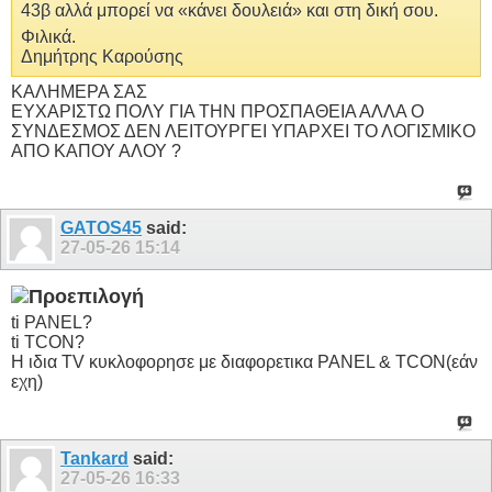
43β αλλά μπορεί να «κάνει δουλειά» και στη δική σου.
Φιλικά.
Δημήτρης Καρούσης
ΚΑΛΗΜΕΡΑ ΣΑΣ
ΕΥΧΑΡΙΣΤΩ ΠΟΛΥ ΓΙΑ ΤΗΝ ΠΡΟΣΠΑΘΕΙΑ ΑΛΛΑ Ο
ΣΥΝΔΕΣΜΟΣ ΔΕΝ ΛΕΙΤΟΥΡΓΕΙ ΥΠΑΡΧΕΙ ΤΟ ΛΟΓΙΣΜΙΚΟ
ΑΠΟ ΚΑΠΟΥ ΑΛΟΥ ?
GATOS45
said:
27-05-26
15:14
ti PANEL?
ti TCON?
Η ιδια TV κυκλοφορησε με διαφορετικα PANEL & TCON(εάν
εχη)
Tankard
said:
27-05-26
16:33