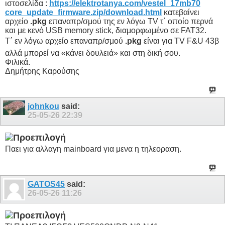
ιστοσελίδα :
https://elektrotanya.com/vestel_17mb70
core_update_firmware.zip/download.html
κατεβαίνει
αρχείο
.pkg
επαναπρ/σμού της εν λόγω TV τ΄ οποίο περνά
και με κενό USB memory stick, διαμορφωμένο σε FAT32.
Τ΄ εν λόγω αρχείο επαναπρ/σμού
.
pkg
είναι για TV F&U 43β
αλλά μπορεί να «κάνει δουλειά» και στη δική σου.
Φιλικά.
Δημήτρης Καρούσης
johnkou
said:
25-05-26
22:39
Παει για αλλαγη mainboard για μενα η τηλεοραση.
GATOS45
said:
26-05-26
11:26