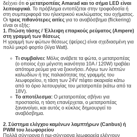
δείχνει ότι
ο μετατροπέας Amarad και το σήμα LED είναι
λειτουργικά
. Το πρόβλημα εντοπίζεται στην τροφοδοσία ή
στη συμπεριφορά του ηλεκτρικού κυκλώματος του οχήματος.
Οι
τρεις πιθανότερες αιτίες
για το αναβόσβημα (flickering)
είναι οι εξής:
1. Πτώση τάσης / Έλλειψη επαρκούς ρεύματος (Ampere)
στη γραμμή των θέσεως
Η γραμμή των φώτων θέσεως (ψείρες) είναι σχεδιασμένη για
πολύ μικρό φορτίο (λίγα Watt).
Τι συμβαίνει:
Μόλις ανάβετε τα φώτα, ο μετατροπέας
(ο οποίος έχει μέγιστη ικανότητα 10A / 120W) τραβάει
απότομα ρεύμα για να ξεκινήσει. Λόγω των λεπτών
καλωδίων ή της παλαιότητας της γραμμής του
λεωφορείου, η τάση των 24V πέφτει ακαριαία κάτω
από το όριο λειτουργίας του μετατροπέα (κάτω από τα
18V).
Το αποτέλεσμα:
Ο μετατροπέας σβήνει για
προστασία, η τάση επανέρχεται, ο μετατροπέας
ξανανοίγει, και αυτός ο κύκλος δημιουργεί το
αναβόσβημα.
2. Σύστημα ελέγχου καμένων λαμπτήρων (Canbus) ή
PWM του λεωφορείου
Πολλά σύγχρονα ή ημι-σύγχρονα λεωφορεία ελέγχουν