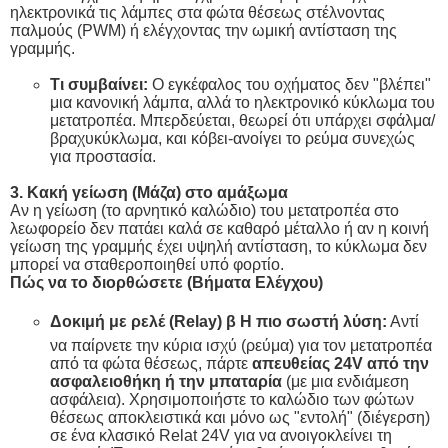
ηλεκτρονικά τις λάμπες στα φώτα θέσεως στέλνοντας
παλμούς (PWM) ή ελέγχοντας την ωμική αντίσταση της
γραμμής.
Τι συμβαίνει:
Ο εγκέφαλος του οχήματος δεν "βλέπει"
μια κανονική λάμπα, αλλά το ηλεκτρονικό κύκλωμα του
μετατροπέα. Μπερδεύεται, θεωρεί ότι υπάρχει σφάλμα/
βραχυκύκλωμα, και κόβει-ανοίγει το ρεύμα συνεχώς
για προστασία.
3. Κακή γείωση (Μάζα) στο αμάξωμα
Αν η γείωση (το αρνητικό καλώδιο) του μετατροπέα στο
λεωφορείο δεν πατάει καλά σε καθαρό μέταλλο ή αν η κοινή
γείωση της γραμμής έχει υψηλή αντίσταση, το κύκλωμα δεν
μπορεί να σταθεροποιηθεί υπό φορτίο.
Πώς να το διορθώσετε (Βήματα Ελέγχου)
Δοκιμή με ρελέ (Relay) β Η πιο σωστή λύση:
Αντί
να παίρνετε την κύρια ισχύ (ρεύμα) για τον μετατροπέα
από τα φώτα θέσεως, πάρτε
απευθείας 24V από την
ασφαλειοθήκη ή την μπαταρία
(με μια ενδιάμεση
ασφάλεια). Χρησιμοποιήστε το καλώδιο των φώτων
θέσεως αποκλειστικά και μόνο ως "εντολή" (διέγερση)
σε ένα κλασικό Relat 24V για να ανοιγοκλείνει τη