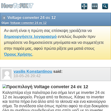
Voltage conveter 24 σε 12
Θέμα:
Voltage conveter 24 σε 12
Αν αυτή είναι η πρώτη σας επίσκεψη χρειάζεται να
δημιουργήσετε λογαριασμό
εντελώς δωρεάν πριν
μπορέσετε να δημοσιεύσετε μηνύματα και να συμμετέχετε
στην παρέα μας, αφού πρώτα ρίξετε μια ματιά στους
Όρους Χρήσης
.
vasilis Konstantinou
said:
10-05-26
20:42
Voltage conveter 24 σε 12
Καλησπέρα είχα παλιότερα ένα σήμα λεντ με inverter 24 σε
12 σε λεωφορείο. Ρεύμα από τα θεσεως. Κάηκε το inverter
και τεσπα πήρα ένα άλλο από το skroutz και ενα καινούργιο
σήμα. Τα συνέδεσα ολα όπως πρέπει αφού τα είχα δοκιμάσει
όλα αν αναβουν συνδεδεμένα στο σπίτι μαζί με το inverter.