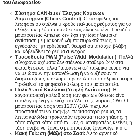
του Λεωφορείου
Σύστημα CAN-bus / Έλεγχος Καμένων
Λαμπτήρων (Check Control):
Ο εγκέφαλος του
λεωφορείου στέλνει μικρούς παλμούς ρεύματος για να
ελέγξει αν η λάμπα των θέσεως είναι καμένη. Επειδή ο
μετατροπέας Amarad δεν έχει την ίδια ηλεκτρική
αντίσταση με μια κοινή λάμπα πυρακτώσεως, ο
εγκέφαλος "μπερδεύεται", θεωρεί ότι υπάρχει βλάβη
και κόβει/δίνει το ρεύμα συνεχώς.
Τροφοδοσία PWM (Pulse Width Modulation):
Πολλά
σύγχρονα οχήματα δεν στέλνουν σταθερά 24V στα
φώτα θέσεως, αλλά "τετραγωνικό" παλμικό ρεύμα για
να μειώσουν την κατανάλωση ή να αυξήσουν τη
διάρκεια ζωής των λαμπτήρων. Αυτό το παλμικό ρεύμα
"τρελαίνει" το ψηφιακό κύκλωμα του μετατροπέα.
Πολύ Λεπτά Καλώδια (Υψηλή Αντίσταση):
Η
εργοστασιακή καλωδίωση των φώτων θέσεως είναι
υπολογισμένη για ελάχιστα Watt (π.χ. λάμπες 5W). Ο
μετατροπέας σας είναι 120W (10A max). Αν
προσπαθήσει να τραβήξει περισσότερο ρεύμα, τα
λεπτά καλώδια προκαλούν τεράστια πτώση τάσης, η
τάση πέφτει κάτω από τα 18V, ο μετατροπέας κλείνει, η
τάση ανεβαίνει ξανά, ο μετατροπέας ξανανοίγει κ.ο.κ.
Κακή Γείωση (Μάζα) στο Σασί:
Αν το αρνητικό