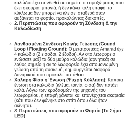
καλώδιο έχει συνδεθεί σε σημείο του αμαξώματος που
έχει σκουριά, μπογιά, ή δεν κάνει καλή επαφή, το
κύκλωμα δεν μπορεί να κλείσει σταθερά όταν
αυξάνεται το φορτίο, προκαλώντας διακοπές.
2. Περιπτώσεις που αφορούν τη Σύνδεση & την
Καλωδίωση
Λανθασμένη Σύνδεση Κοινής Γείωσης (Gound
Loop / Floating Ground):
Ο μετατροπέας Amarad έχει
4 καλώδια (2 είσοδοι, 2 έξοδοι). Αν στο λεωφορείο
ενώσατε μαζί τα δύο μαύρα καλώδια (αρνητικά) σε
λάθος σημείο ή αν το λεωφορείο έχει απομονωμένη
γείωση από τη συσκευή, δημιουργείται διαφορά
δυναμικού που προκαλεί αστάθεια.
Χαλαρή Φίσα ή Ένωση (Ψυχρή Κόλληση):
Κάποια
ένωση στα καλώδια (κλέμα, ταινία, φίσα) δεν πατάει
καλά. Λόγω των κραδασμών της μηχανής του
λεωφορείου, η επαφή χάνεται και επανέρχεται ακαριαία
(κάτι που δεν φάνηκε στο σπίτι όπου όλα ήταν
ακίνητα).
3
. Περιπτώσεις που αφορούν το Φορτίο (Το Σήμα
LED)