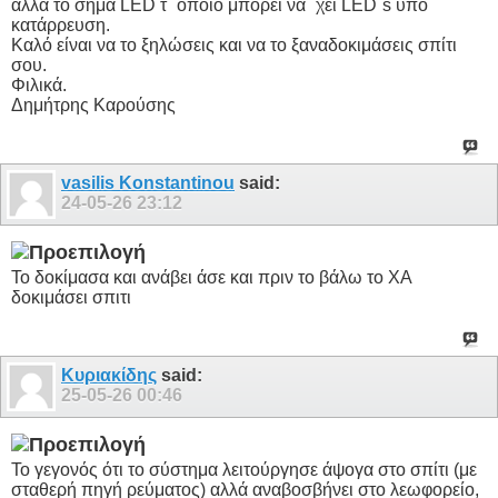
αλλά το σήμα LED τ΄ οποίο μπορεί να ΄χει LED΄s υπό
κατάρρευση.
Καλό είναι να το ξηλώσεις και να το ξαναδοκιμάσεις σπίτι
σου.
Φιλικά.
Δημήτρης Καρούσης
vasilis Konstantinou
said:
24-05-26
23:12
Το δοκίμασα και ανάβει άσε και πριν το βάλω το ΧΑ
δοκιμάσει σπιτι
Κυριακίδης
said:
25-05-26
00:46
Το γεγονός ότι το σύστημα λειτούργησε άψογα στο σπίτι (με
σταθερή πηγή ρεύματος) αλλά αναβοσβήνει στο λεωφορείο,