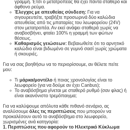
γραμμή. Έτσι ο μετατροπέας θα έχει πάντα σταθερό και
άφθονο ρεύμα.
Έλεγχος με απευθείας σύνδεση:
Για να
σιγουρευτείτε, τραβήξτε προσωρινά δύο καλώδια
απευθείας από τις μπαταρίες του λεωφορείου (24V)
στον μετατροπέα. Αν εκεί ανάψει σταθερά χωρίς να
αναβοσβήνει, φταίει 100% η γραμμή των φώτων
θέσεως.
Καθαρισμός γειώσεων:
Βεβαιωθείτε ότι το αρνητικό
καλώδιο είναι βιδωμένο σε γυμνό σασί χωρίς χρώματα
ή σκουριές.
Για να σας βοηθήσω να το περιορίσουμε, αν θέλετε πείτε
μου:
Τι
μάρκα/μοντέλο
ή ποιας χρονολογίας είναι το
λεωφορείο (για να δούμε αν έχει Canbus);
Το αναβόσβημα γίνεται με σταθερό ρυθμό (σαν φλας) ή
είναι ακανόνιστο τρεμόπαιγμα;
Για να καλύψουμε απόλυτα κάθε πιθανό σενάριο, ας
αναλύσουμε
όλες τις περιπτώσεις
που μπορούν να
προκαλέσουν αυτό το αναβόσβημα στο λεωφορείο,
χωρισμένες ανά κατηγορία:
1. Περιπτώσεις που αφορούν το Ηλεκτρικό Κύκλωμα