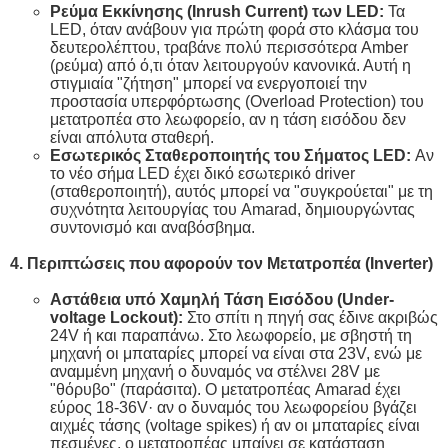
Ρεύμα Εκκίνησης (Inrush Current) των LED:
Τα
LED, όταν ανάβουν για πρώτη φορά στο κλάσμα του
δευτερολέπτου, τραβάνε πολύ περισσότερα Amber
(ρεύμα) από ό,τι όταν λειτουργούν κανονικά. Αυτή η
στιγμιαία "ζήτηση" μπορεί να ενεργοποιεί την
προστασία υπερφόρτωσης (Overload Protection) του
μετατροπέα στο λεωφορείο, αν η τάση εισόδου δεν
είναι απόλυτα σταθερή.
Εσωτερικός Σταθεροποιητής του Σήματος LED:
Αν
το νέο σήμα LED έχει δικό εσωτερικό driver
(σταθεροποιητή), αυτός μπορεί να "συγκρούεται" με τη
συχνότητα λειτουργίας του Amarad, δημιουργώντας
συντονισμό και αναβόσβημα.
4. Περιπτώσεις που αφορούν τον Μετατροπέα (Inverter)
Αστάθεια υπό Χαμηλή Τάση Εισόδου (Under-
voltage Lockout):
Στο σπίτι η πηγή σας έδινε ακριβώς
24V ή και παραπάνω. Στο λεωφορείο, με σβηστή τη
μηχανή οι μπαταρίες μπορεί να είναι στα 23V, ενώ με
αναμμένη μηχανή ο δυναμός να στέλνει 28V με
"θόρυβο" (παράσιτα). Ο μετατροπέας Amarad έχει
εύρος 18-36V· αν ο δυναμός του λεωφορείου βγάζει
αιχμές τάσης (voltage spikes) ή αν οι μπαταρίες είναι
πεσμένες, ο μετατροπέας μπαίνει σε κατάσταση