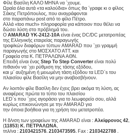
Φίλε Βασίλη ΚΑΛΟ ΜΗΝΑ να ΄χουμε.
Ωραία όλα αυτά «τα καλούδια» όπως θα ΄γραφε κι ο φίλος
Σάκης Πετρόπουλος, που αναγράφονται
στο παραπάνω post από το φίλο Πέτρο.
Αλλά «too much» πληροφορία για κάποιον που θέλει να
δώσει λύση στο πρόβλημά του.
Ο
AMARAD YK-2412-10A
είναι ένας DC/DC μετατροπέας
της Ελληνικής εταιρείας παραγωγής
τροφ/κών διαφόρων τύπων AMARAD που ΄χει γραμμή
παραγωγής στο ΜΟΣΧΑΤΟ ΑΤΤ. και
Γραφεία στα Κ. ΠΕΤΡΑΛΩΝΑ ΑΘΝ.
Επειδή είναι ένας
Step To Step Converter
είναι πολύ
πιθανόν να ΄χει ρύθμιση της τάσης εξόδου,
και μ΄ αυξημένη ή μειωμένη τάση εξόδου τα LED΄s του
πλαισίου φίλε Βασίλη να μην αναβοσβήνουν.
Αν λοιπόν φίλε Βασίλη δεν έχεις βρει ακόμα τη λύση, ας
αναφέρεις πρώτα το τύπο του πλαισίου
LED΄s που ΄χεις αγοράσει για το λεωφορείο σου, αλλά
κυρίως επικοινώνησε με την AMARAD για
την όποια βοήθεια για τη χρήση του μετατροπέα.
Η δ/νση των γραφείων της AMARAD είναι :
Αλκίφρονος 42
,
(
11853
)
Κ. ΠΕΤΡΑΛΩΝΑ
,
τηλ/να :
2103421576
,
2103473595
, Fax :
2103422788
.