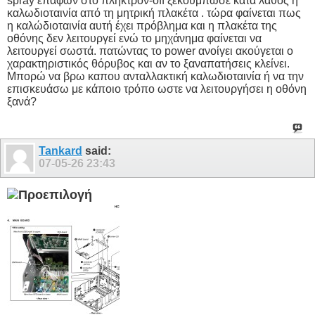
spray επαφών στο πλήκτρον-off ξεκούμπωσε κατα λάθος η
καλωδιοταινία από τη μητρική πλακέτα . τώρα φαίνεται πως
η καλώδιοταινία αυτή έχει πρόβλημα και η πλακέτα της
οθόνης δεν λειτουργεί ενώ το μηχάνημα φαίνεται να
λειτουργεί σωστά. πατώντας το power ανοίγει ακούγεται ο
χαρακτηριστικός θόρυβος και αν το ξαναπατήσεις κλείνει.
Μπορώ να βρω καπου ανταλλακτική καλωδιοταινία ή να την
επισκευάσω με κάποιο τρόπο ωστε να λειτουργήσει η οθόνη
ξανά?
Tankard
said:
07-05-26
23:43