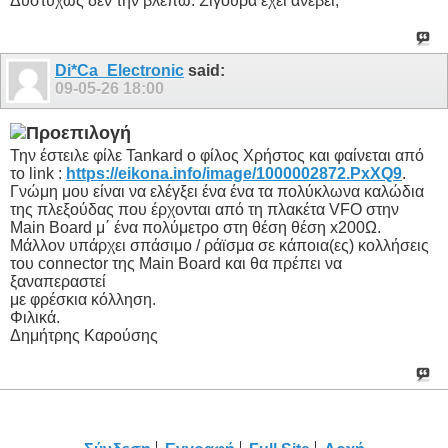
Δυστυχώς δεν την βλέπω. Σίγουρα έχει ανέβει;
Di*Ca_Electronic
said:
09-05-26
18:00
Την έστειλε φίλε Tankard ο φίλος Χρήστος και φαίνεται από
το link :
https://eikona.info/image/1000002872.PxXQ9
.
Γνώμη μου είναι να ελέγξει ένα ένα τα πολύκλωνα καλώδια
της πλεξούδας που έρχονται από τη πλακέτα VFO στην
Main Board μ΄ ένα πολύμετρο στη θέση θέση x200Ω.
Μάλλον υπάρχει σπάσιμο / ράϊσμα σε κάποια(ες) κολλήσεις
του connector της Main Board και θα πρέπει να
ξαναπεραστεί
με φρέσκια κόλληση.
Φιλικά.
Δημήτρης Καρούσης