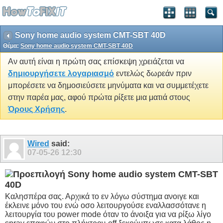
Sony home audio system CMT-SBT 40D
Θέμα:
Sony home audio system CMT-SBT 40D
Αν αυτή είναι η πρώτη σας επίσκεψη χρειάζεται να
δημιουργήσετε λογαριασμό
εντελώς δωρεάν πριν
μπορέσετε να δημοσιεύσετε μηνύματα και να συμμετέχετε
στην παρέα μας, αφού πρώτα ρίξετε μια ματιά στους
Όρους Χρήσης
.
Wired
said:
07-05-26
12:30
Sony home audio system CMT-SBT
40D
Καλησπέρα σας. Αρχικά το εν λόγω σύστημα ανοιγε και
έκλεινε μόνο του ενώ οσο λειτουργούσε εναλλασσότανε η
λειτουργία του power mode όταν το άνοιξα για να ρίξω λίγο