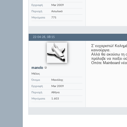
Εγγραφή
Mar 2009
Περιοχή
Αιτωλικό
Μηνύματα
775
22-04-26,
08:15
Σ' ευχαριστώ! Καλημ
καινούργια.
Αλλά θα ακούσω τη συ
πρόλαβε να παίξει ού
Οπότε Mainboard νέα 
manolo
Μέλος
Όνομα
Μανόλης
Εγγραφή
Mar 2009
Περιοχή
Αθήνα
Μηνύματα
1.603