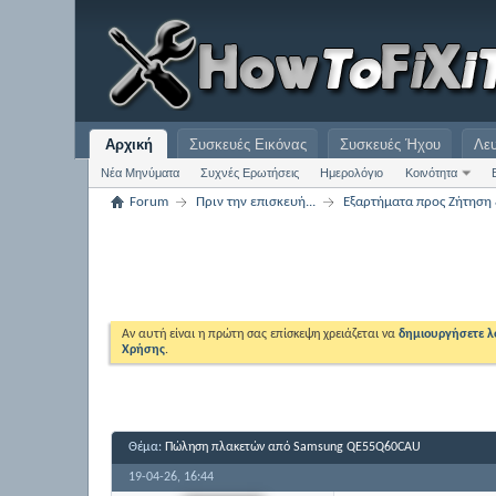
Αρχική
Συσκευές Εικόνας
Συσκευές Ήχου
Λε
Νέα Μηνύματα
Συχνές Ερωτήσεις
Ημερολόγιο
Κοινότητα
Forum
Πριν την επισκευή...
Εξαρτήματα προς Ζήτησ
Αν αυτή είναι η πρώτη σας επίσκεψη χρειάζεται να
δημιουργήσετε 
Χρήσης
.
Θέμα:
Πώληση πλακετών από Samsung QE55Q60CAU
19-04-26,
16:44