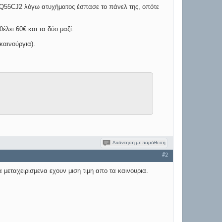
55CJ2 λόγω ατυχήματος έσπασε το πάνελ της, οπότε
έλει 60€ και τα δύο μαζί.
καινούργια).
Απάντηση με παράθεση
#2
 μεταχειρισμενα εχουν μιση τιμη απο τα καινουρια.