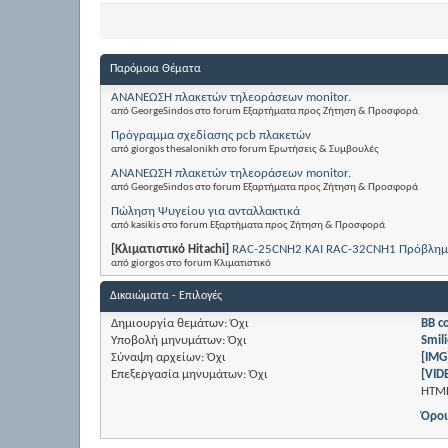
Παρόμοια Θέματα
ΑΝΑΝΕΩΣΗ πλακετών τηλεοράσεων monitor.
από GeorgeSindos στο forum Εξαρτήματα προς Ζήτηση & Προσφορά
Πρόγραμμα σχεδίασης pcb πλακετών
από giorgos thesalonikh στο forum Ερωτήσεις & Συμβουλές
ΑΝΑΝΕΩΣΗ πλακετών τηλεοράσεων monitor.
από GeorgeSindos στο forum Εξαρτήματα προς Ζήτηση & Προσφορά
Πώληση Ψυγείου για ανταλλακτικά
από kasikis στο forum Εξαρτήματα προς Ζήτηση & Προσφορά
[Κλιματιστικό Hitachi]
RAC-25CNH2 KAI RAC-32CNH1 Πρόβλημα
από giorgos στο forum Κλιματιστικό
Δικαιώματα - Επιλογές
Δημιουργία θεμάτων:
Όχι
BB c
Υποβολή μηνυμάτων:
Όχι
Smili
Σύναψη αρχείων:
Όχι
[IMG
Επεξεργασία μηνυμάτων:
Όχι
[VID
HTM
Όροι