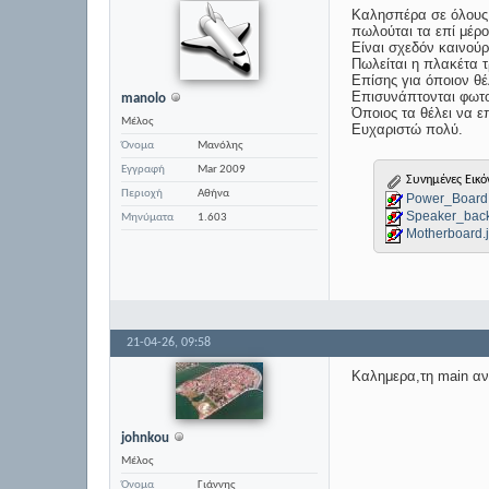
Καλησπέρα σε όλους
πωλούται τα επί μέρο
Είναι σχεδόν καινού
Πωλείται η πλακέτα τρ
Επίσης για όποιον θέ
Επισυνάπτονται φωτο
manolo
Όποιος τα θέλει να 
Μέλος
Ευχαριστώ πολύ.
Όνομα
Μανόλης
Εγγραφή
Mar 2009
Συνημένες Εικό
Περιοχή
Αθήνα
Power_Board
Speaker_back
Μηνύματα
1.603
Motherboard.
21-04-26,
09:58
Kαλημερα,τη main αν 
johnkou
Μέλος
Όνομα
Γιάννης