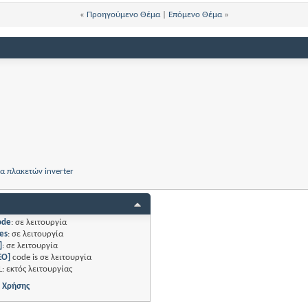
«
Προηγούμενο Θέμα
|
Επόμενο Θέμα
»
 πλακετών inverter
ode
:
σε λειτουργία
es
:
σε λειτουργία
]
:
σε λειτουργία
EO]
code is
σε λειτουργία
L:
εκτός λειτουργίας
 Χρήσης