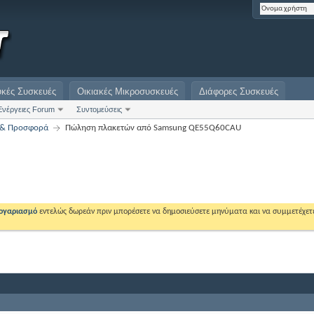
υκές Συσκευές
Οικιακές Μικροσυσκευές
Διάφορες Συσκευές
Ενέργειες Forum
Συντομεύσεις
η & Προσφορά
Πώληση πλακετών από Samsung QE55Q60CAU
λογαριασμό
εντελώς δωρεάν πριν μπορέσετε να δημοσιεύσετε μηνύματα και να συμμετέχετ