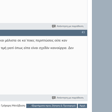
Απάντηση με παράθεση
#3
αι μάλιστα σε κα΄ποιες περιπτώσεις ούτε καν
τιμή γιατί όπως είπα είναι σχεδόν καινούργια. Δεν
Απάντηση με παράθεση
Γρήγορη Μετάβαση:
Εξαρτήματα προς Ζήτηση & Προσφορά
Αρχή