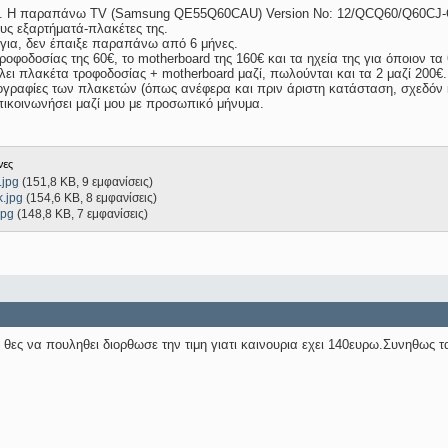
. Η παραπάνω TV (Samsung QE55Q60CAU) Version No: 12/QCQ60/Q60CJ-Q
υς εξαρτήματά-πλακέτες της.
ργια, δεν έπαιξε παραπάνω από 6 μήνες.
οφοδοσίας της 60€, το motherboard της 160€ και τα ηχεία της για όποιον τα θ
λει πλακέτα τροφοδοσίας + motherboard μαζί, πωλούνται και τα 2 μαζί 200€.
γραφίες των πλακετών (όπως ανέφερα και πριν άριστη κατάσταση, σχεδόν 
επικοινωνήσει μαζί μου με προσωπικό μήνυμα.
νες
.jpg
(151,8 KB, 9 εμφανίσεις)
.jpg
(154,6 KB, 8 εμφανίσεις)
jpg
(148,8 KB, 7 εμφανίσεις)
θες να πουληθει διορθωσε την τιμη γιατι καινουρια εχει 140ευρω.Συνηθως τα