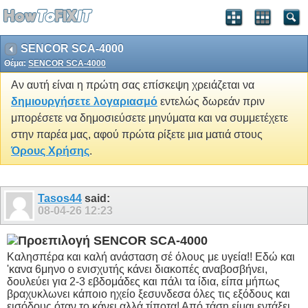
SENCOR SCA-4000
Θέμα:
SENCOR SCA-4000
Αν αυτή είναι η πρώτη σας επίσκεψη χρειάζεται να
δημιουργήσετε λογαριασμό
εντελώς δωρεάν πριν
μπορέσετε να δημοσιεύσετε μηνύματα και να συμμετέχετε
στην παρέα μας, αφού πρώτα ρίξετε μια ματιά στους
Όρους Χρήσης
.
Tasos44
said:
08-04-26
12:23
SENCOR SCA-4000
Καλησπέρα και καλή ανάσταση σέ όλους με υγεία!! Εδώ και
'κανα 6μηνο ο ενισχυτής κάνει διακοπές αναβοσβήνει,
δουλεύει για 2-3 εβδομάδες και πάλι τα ίδια, είπα μήπως
βραχυκλωνει κάποιο ηχείο ξεσυνδεσα όλες τις εξόδους και
εισόδους όταν το κάνει αλλά τίποτα! Από τάση είμαι εντάξει