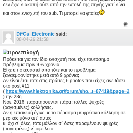
δεν έχω διακοπή ούτε από την εντολή της πηγής γιατί δίνει
και στον ενισχυτή του sub. Τι μπορεί να φταίει;
Di*Ca_Electronic
said:
08-04-26
21:58
Πρόκειται για τον ίδιο ενισχυτή που είχε ταυτόσημο
πρόβλημα πριν 9 ½ χρόνια;
Είχε επισκευαστεί από τότε και το πρόβλημα
ξαναεμφανίστηκε μετά από 9 χρόνια;
Αν είναι έτσι τότε στις πρώτες 6 photos που είχες ανεβάσει
στο post #11
(
https://www.hlektronika.gr/forum/sho...t=87419&page=2
) την 28η
Νοε. 2016, παρατηρούνται πάρα πολλές ψυχρές
(ραγισμένες) κολλήσεις.
Αν η επισκευή έγινε με το πέρασμα με φρέσκια κόλληση σε
μερικές μόνο απ΄ αυτές
κι όχι σ΄ όλες, τότε μάλλον σ΄ όσες παραμένουν ψυχρές
(ραγισμένες) ν΄ οφείλεται