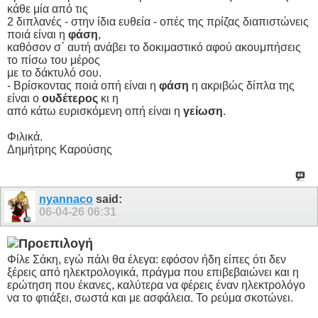
κάθε μία από τις
2 διπλανές - στην ίδια ευθεία - οπές της πρίζας διαπιστώνεις
ποιά είναι η
φάση
,
καθόσον σ΄ αυτή ανάβει το δοκιμαστικό αφού ακουμπήσεις
το πίσω του μέρος
με το δάκτυλό σου.
- Βρίσκοντας ποιά οπή είναι η
φάση
η ακριβώς δίπλα της
είναι ο
ουδέτερος
κι η
από κάτω ευρισκόμενη οπή είναι η
γείωση
.
Φιλικά.
Δημήτρης Καρούσης
nyannaco
said:
06-04-26
06:31
Φίλε Σάκη, εγώ πάλι θα έλεγα: εφόσον ήδη είπες ότι δεν
ξέρεις από ηλεκτρολογικά, πράγμα που επιβεβαιώνει και η
ερώτηση που έκανες, καλύτερα να φέρεις έναν ηλεκτρολόγο
να το φτιάξει, σωστά και με ασφάλεια. Το ρεύμα σκοτώνει.