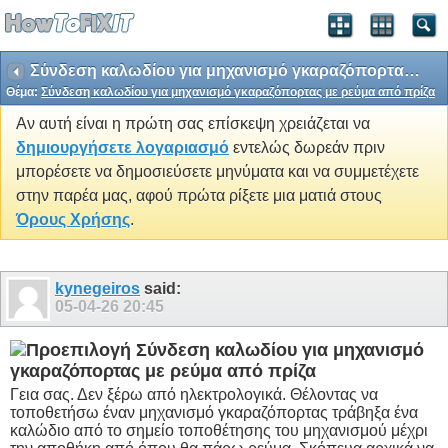
Σύνδεση καλωδίου για μηχανισμό γκαραζόπορτας με ρεύμα από πρίζα
Θέμα:
Σύνδεση καλωδίου για μηχανισμό γκαραζόπορτας με ρεύμα από πρίζα
Αν αυτή είναι η πρώτη σας επίσκεψη χρειάζεται να
δημιουργήσετε λογαριασμό
εντελώς δωρεάν πριν
μπορέσετε να δημοσιεύσετε μηνύματα και να συμμετέχετε
στην παρέα μας, αφού πρώτα ρίξετε μια ματιά στους
Όρους Χρήσης
.
kynegeiros
said:
05-04-26
20:45
Σύνδεση καλωδίου για μηχανισμό
γκαραζόπορτας με ρεύμα από πρίζα
Γεια σας. Δεν ξέρω από ηλεκτρολογικά. Θέλοντας να
τοποθετήσω έναν μηχανισμό γκαραζόπορτας τράβηξα ένα
καλώδιο από το σημείο τοποθέτησης του μηχανισμού μέχρι