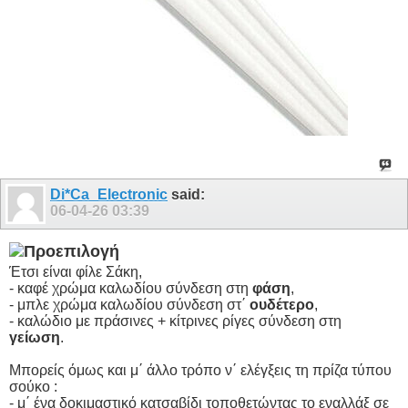
Di*Ca_Electronic
said:
06-04-26
03:39
Έτσι είναι φίλε Σάκη,
- καφέ χρώμα καλωδίου σύνδεση στη
φάση
,
- μπλε χρώμα καλωδίου σύνδεση στ΄
ουδέτερο
,
- καλώδιο με πράσινες + κίτρινες ρίγες σύνδεση στη
γείωση
.
Μπορείς όμως και μ΄ άλλο τρόπο ν΄ ελέγξεις τη πρίζα τύπου
σούκο :
- μ΄ ένα δοκιμαστικό κατσαβίδι τοποθετώντας το εναλλάξ σε