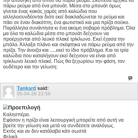
την αποθήκη από όπου θα πάρω ρεύμα. Σκόπευα αρχικά να
πάρω ρεύμα από ένα μπουάτ. Μέσα στο μπουάτ όμως
γίνεται ένας κακός χαμός από καλώδια που
αλληλοσυνδέονται διότι εκεί διακλαδώνεται το ρεύμα και
πάει σε έναν διακόπτη, ένα φωτιστικό και μια πρίζα σούκο.
Παράλληλα συνάντησα κι ένα ακομη σοβαρό πρόβλημα. Όλα
μα όλα τα καλώδια μέσα στο μπουάτ δείχνουν να
προέρχονται από λευκό πλακέ τρίκλωνο. Εκεί έχασα την
μπάλα. Άλλαξα πλάνο και σκέφτηκα να πάρω ρεύμα από την
πρίζα. Την άνοιξα και .....εκεί το ίδιο πρόβλημα. Και τα τρία
καλώδια που καταλήγουν εκεί δείχνουν να είναι από
τρίκλωνο λευκό πλακέ. Πώς θα ξεχωρίσω την φάση, τον
ουδέτερο και την γείωση;
Tankard
said:
05-04-26
23:50
Καλησπέρα.
Εφόσον η πρίζα είναι λειτουργική μπορείτε από αυτή να
βρείτε την γείωση και μετά να συνδέσετε αναλόγως.
Εκτός και αν δεν κατάλαβα κάτι σωστά
Φιλικά,