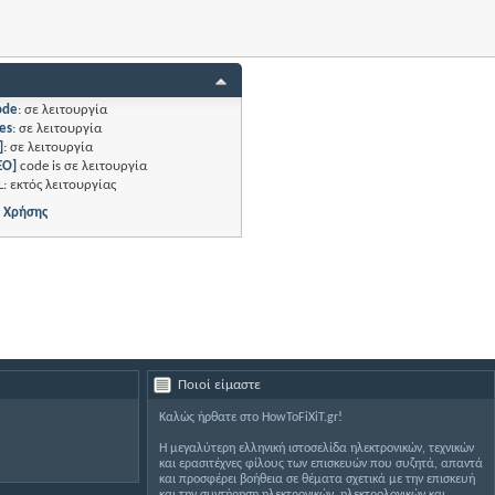
ode
:
σε λειτουργία
es
:
σε λειτουργία
]
:
σε λειτουργία
EO]
code is
σε λειτουργία
L:
εκτός λειτουργίας
 Χρήσης
Ποιοί είμαστε
Καλώς ήρθατε στο HowToFiXiT.gr!
Η μεγαλύτερη ελληνική ιστοσελίδα ηλεκτρονικών, τεχνικών
και ερασιτέχνες φίλους των επισκευών που συζητά, απαντά
και προσφέρει βοήθεια σε θέματα σχετικά με την επισκευή