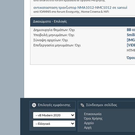
από bilaros στο forum Εργαλεία & Όργανα Μέτρησης
αντικατασταση τρανζιστορ NMA1012-NMC1012 σε sansui
από IOANNIS στο forum Eνισχυτής, Home Cinema & HiFi
Δικαιώματα - Επιλογές
Δημιουργία θεμάτων:
Όχι
BB c
Υποβολή μηνυμάτων:
Όχι
Smili
Σύναψη αρχείων:
Όχι
[IMG
Επεξεργασία μηνυμάτων:
Όχι
[VID
HTM
Όροι
Επιλογές εμφάνισης
Σύνδεσμοι σελίδας
Επικοινωνία
Όροι Χρήσης
Αρχείο
Αρχή