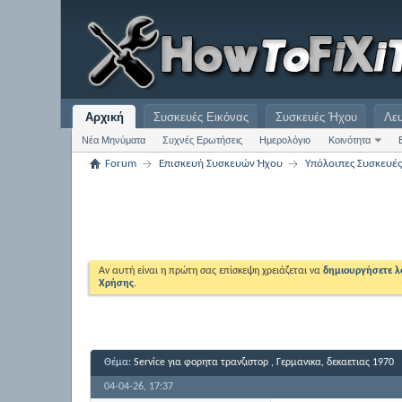
Αρχική
Συσκευές Εικόνας
Συσκευές Ήχου
Λε
Νέα Μηνύματα
Συχνές Ερωτήσεις
Ημερολόγιο
Κοινότητα
Forum
Επισκευή Συσκευών Ήχου
Υπόλοιπες Συσκευέ
Αν αυτή είναι η πρώτη σας επίσκεψη χρειάζεται να
δημιουργήσετε 
Χρήσης
.
Θέμα:
Service για φορητα τρανζιστορ , Γερμανικα, δεκαετιας 1970
04-04-26,
17:37