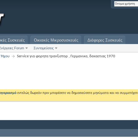
υκές Συσκευές
Οικιακές Μικροσυσκευές
Διάφορες Συσκευές
Ενέργειες Forum
Συντομεύσεις
ς Ήχου
Service για φορητα τρανζιστορ , Γερμανικα, δεκαετιας 1970
λογαριασμό
εντελώς δωρεάν πριν μπορέσετε να δημοσιεύσετε μηνύματα και να συμμετέχετ