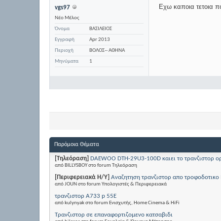
Εχω καποια τετοια πο
vgs97
Νέο Μέλος
Όνομα
ΒΑΣΙΛΕΙΟΣ
Εγγραφή
Apr 2013
Περιοχή
ΒΟΛΟΣ-- ΑΘΗΝΑ
Μηνύματα
1
Παρόμοια Θέματα
[Τηλεόραση]
DAEWOO DTH-29U3-100D καιει το τρανζιστορ ορ
από BILLYSBOY στο forum Τηλεόραση
[Περιφερειακά Η/Υ]
Αναζητηση τρανζιστορ απο τροφοδοτικο
από JOUN στο forum Υπολογιστές & Περιφερειακά
τρανζιστορ Α733 p 55Ε
από kulynyak στο forum Eνισχυτής, Home Cinema & HiFi
Τρανζιστορ σε επαναφορτιζομενο κατσαβιδι