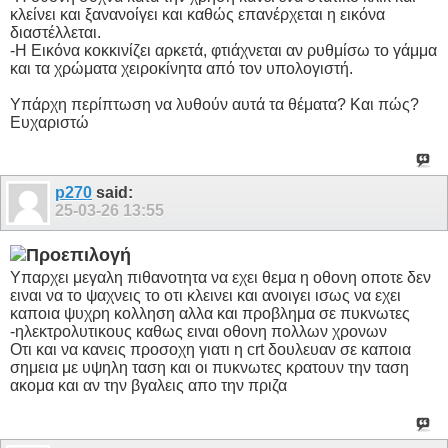
κλείνει και ξανανοίγει και καθώς επανέρχεται η εικόνα
διαστέλλεται.
-Η Εικόνα κοκκινίζει αρκετά, φτιάχνεται αν ρυθμίσω το γάμμα
και τα χρώματα χειροκίνητα από τον υπολογιστή.
Υπάρχη περίπτωση να λυθούν αυτά τα θέματα? Και πώς?
Ευχαριστώ
p270
said:
25-03-26
13:55
Υπαρχει μεγαλη πιθανοτητα να εχει θεμα η οθονη οποτε δεν
ειναι να το ψαχνεις το οτι κλεινει και ανοιγει ισως να εχει
καποια ψυχρη κολληση αλλα και προβλημα σε πυκνωτες
-ηλεκτρολυτικους καθως ειναι οθονη πολλων χρονων
Οτι και να κανεις προσοχη γιατι η crt δουλευαν σε καποια
σημεια με υψηλη ταση και οι πυκνωτες κρατουν την ταση
ακομα και αν την βγαλεις απο την πριζα