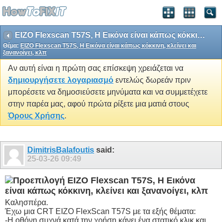
EIZO Flexscan T57S, Η Εικόνα είναι κάπως κόκκινη, κλείνει και ξανανοίγει, κλπ
Θέμα:
EIZO Flexscan T57S, Η Εικόνα είναι κάπως κόκκινη, κλείνει και
ξανανοίγει, κλπ
Αν αυτή είναι η πρώτη σας επίσκεψη χρειάζεται να
δημιουργήσετε λογαριασμό
εντελώς δωρεάν πριν
μπορέσετε να δημοσιεύσετε μηνύματα και να συμμετέχετε
στην παρέα μας, αφού πρώτα ρίξετε μια ματιά στους
Όρους Χρήσης
.
DimitrisBalafoutis
said:
25-03-26
09:49
EIZO Flexscan T57S, Η Εικόνα
είναι κάπως κόκκινη, κλείνει και ξανανοίγει, κλπ
Καλησπέρα.
Έχω μια CRT EIZO FlexScan T57S με τα εξής θέματα:
-Η οθόνη συχνά κατά την χρήση κάνει ένα στατικό κλικ και