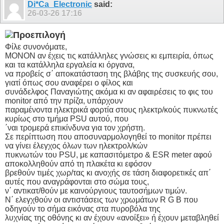
Di*Ca_Electronic
said:
26-03-26
17:16
Φίλε συνονόματε,
ΜΟΝΟΝ αν έχεις τις κατάλληλες γνώσεις κι εμπειρία, όπως
και τα κατάλληλα εργαλεία κι όργανα,
να προβείς σ΄ αποκατάσταση της βλάβης της συσκευής σου,
γιατί όπως σου αναφέρει ο φίλος και
συνάδελφος Παναγιώτης ακόμα κι αν αφαιρέσεις το φις του
monitor από την πρίζα, υπάρχουν
παραμένοντα ηλεκτρικά φορτία στους ηλεκτρ/κούς πυκνωτές
κυρίως στο τμήμα PSU αυτού, που
΄ναι τρομερά επικίνδυνα για τον χρήστη.
Σε περίπτωση που αποσυναρμολογηθεί το monitor πρέπει
να γίνει έλεγχος όλων των ηλεκτρολ/κών
πυκνωτών του PSU, με καπασιτόμετρο & ESR meter αφού
αποκολληθούν από τη πλακέτα κι εφόσον
βρεθούν τιμές χωρ/τας κι ανοχής σε τάση διαφορετικές απ΄
αυτές που αναγράφονται στο σώμα τους,
ν΄ αντικατ/θούν με καινούργιους ταυτοσήμων τιμών.
Ν΄ ελεγχθούν οι αντιστάσεις των χρωμάτων R G B που
οδηγούν το σήμα εικόνας στα πυροβόλα της
λυχνίας της οθόνης κι αν έχουν «ανοίξει» ή έχουν μεταβληθεί