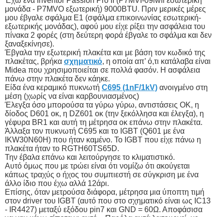
Έχω ένα Inventor Passion Pro II (P7MVI-09iwfi εσωτερική
μονάδα - P7MVO εξωτερική) 9000BTU. Πριν μερικές μέρες
μου έβγαλε σφάλμα Ε1 (σφάλμα επικοινωνίας εσωτερική-
εξωτερικής μονάδας), αφού μου είχε ρίξει την ασφάλεια του
πίνακα 2 φορές (στη δεύτερη φορά έβγαλε το σφάλμα και δεν
ξαναξεκίνησε).
Έβγαλα την εξωτερική πλακέτα και με βάση τον κωδικό της
πλακέτας, βρήκα
σχηματικό
, η οποία απ’ ό,τι κατάλαβα είναι
Midea που χρησιμοποιείται σε πολλά φασόν. Η ασφάλεια
πάνω στην πλακέτα δεν κάηκε.
Είδα ένα κεραμικό πυκνωτή
C695 (1nF/1kV)
ανοιγμένο στη
μέση (χωρίς να είναι καρβουνιασμένος)
Έλεγξα όσο μπορούσα τα γύρω γύρω, αντιστάσεις ΟΚ, η
δίοδος D601 οκ, η DZ601 οκ (την ξεκόλλησα και έλεγξα), η
γέφυρα BR1 και αυτή τη μέτρησα οκ επάνω στην πλακέτα.
Άλλαξα τον πυκνωτή C695 και το IGBT (Q601 με ένα
IKW30N60H) που ήταν καμένο. Το IGBT που είχε πάνω η
πλακέτα ήταν το RGTH60TS65D.
Την έβαλα επάνω και λειτούργησε το κλιματιστικό.
Αυτό όμως που με τρώει είναι ότι νομίζω ότι ακούγεται
κάπως τραχύς ο ήχος του συμπιεστή σε σύγκριση με ένα
άλλο ίδιο που έχω αλλά 12άρι.
Επίσης, όταν μετρούσα διάφορα, μέτρησα μια ύποπτη τιμή
στον driver του IGBT (αυτό που στο σχηματικό είναι ως IC13
- IR4427) μεταξύ εξόδου pin7 και GND = 60Ω. Αποφάσισα