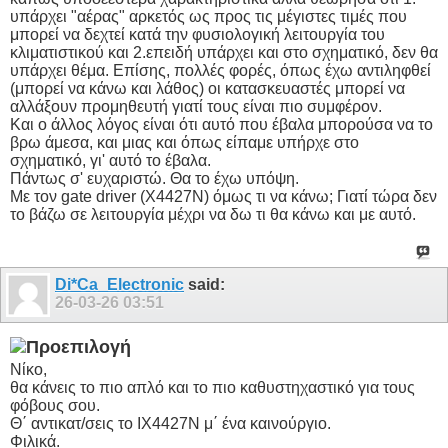
υπάρχει "αέρας" αρκετός ως προς τις μέγιστες τιμές που
μπορεί να δεχτεί κατά την φυσιολογική λειτουργία του
κλιματιστικού και 2.επειδή υπάρχει και στο σχηματικό, δεν θα
υπάρχει θέμα. Επίσης, πολλές φορές, όπως έχω αντιληφθεί
(μπορεί να κάνω και λάθος) οι κατασκευαστές μπορεί να
αλλάξουν προμηθευτή γιατί τους είναι πιο συμφέρον.
Και ο άλλος λόγος είναι ότι αυτό που έβαλα μπορούσα να το
βρω άμεσα, και μιας και όπως είπαμε υπήρχε στο
σχηματικό, γι' αυτό το έβαλα.
Πάντως σ' ευχαριστώ. Θα το έχω υπόψη.
Με τον gate driver (X4427N) όμως τι να κάνω; Γιατί τώρα δεν
το βάζω σε λειτουργία μέχρι να δω τι θα κάνω και με αυτό.
Di*Ca_Electronic
said:
26-03-26
03:51
Νίκο,
θα κάνεις το πιο απλό και το πιο καθυστηχαστικό για τους
φόβους σου.
Θ΄ αντικατ/σεις το IX4427N μ΄ ένα καινούργιο.
Φιλικά.