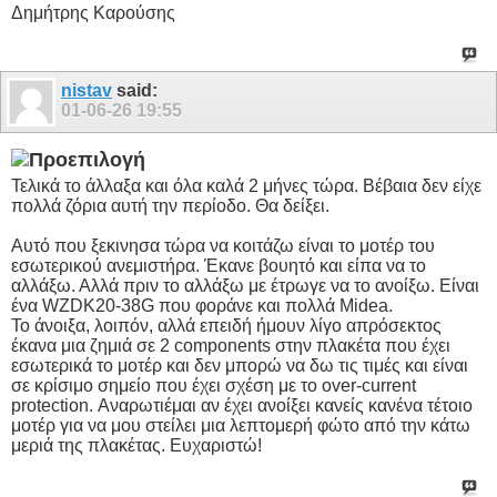
Δημήτρης Καρούσης
nistav
said:
01-06-26
19:55
Τελικά το άλλαξα και όλα καλά 2 μήνες τώρα. Βέβαια δεν είχε
πολλά ζόρια αυτή την περίοδο. Θα δείξει.
Αυτό που ξεκινησα τώρα να κοιτάζω είναι το μοτέρ του
εσωτερικού ανεμιστήρα. Έκανε βουητό και είπα να το
αλλάξω. Αλλά πριν το αλλάξω με έτρωγε να το ανοίξω. Είναι
ένα WZDK20-38G που φοράνε και πολλά Midea.
Το άνοιξα, λοιπόν, αλλά επειδή ήμουν λίγο απρόσεκτος
έκανα μια ζημιά σε 2 components στην πλακέτα που έχει
εσωτερικά το μοτέρ και δεν μπορώ να δω τις τιμές και είναι
σε κρίσιμο σημείο που έχει σχέση με το over-current
protection. Αναρωτιέμαι αν έχει ανοίξει κανείς κανένα τέτοιο
μοτέρ για να μου στείλει μια λεπτομερή φώτο από την κάτω
μεριά της πλακέτας. Ευχαριστώ!