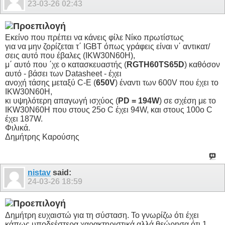
23-03-26
02:43
Εκείνο που πρέπει να κάνεις φίλε Νίκο πρωτίστως
για να μην ζορίζεται τ΄ IGBT όπως γράφεις είναι ν΄ αντικατ/
σεις αυτό που έβαλες (IKW30N60H),
μ΄ αυτό που ΄χε ο κατασκευαστής (
RGTH60TS65D
) καθόσον
αυτό - βάσει των Datasheet - έχει
ανοχή τάσης μεταξύ C-E (
650V
) έναντι των 600V που έχει το
IKW30N60H,
κι υψηλότερη απαγωγή ισχύος (
PD = 194W
) σε σχέση με το
IKW30N60H που στους 25ο C έχει 94W, και στους 100ο C
έχει 187W.
Φιλικά.
Δημήτρης Καρούσης
nistav
said:
24-03-26
18:59
Δημήτρη ευχαιστώ για τη σύσταση. Το γνωρίζω ότι έχει
κάπως υποδεέστερα χαρακτηριστικά αλλά θεώρησα ότι 1.