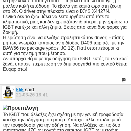
να μην κάνω τίποτα γι αυτό... Παρόλα αυτά λειτουργεί, με
μάλλον καλή απόδοση. Το έβαλα για καμιά ώρα στη ζέστη
στο 26. Ο driver στην πλακέτα είναι ο IXYS X4427N.
Γενικά δεν το έχω βάλει να λειτουργήσει από τότε το
κλιματιστικό, μιας και δεν χρειαζόταν ιδιαίτερα, μην ζορίσω το
IGBT και έχω και άλλη ζημιά. Εκτός από κανα δυο φορές για
δοκιμή.
Η ερώτηση είναι να αλλάξω προληπτικά τον driver; Επίσης
μήπως γνωρίζει κάποιος αν η δίοδος D406 ταιριάζει με την
BAW56 (το package γράφει JC 12). Γιατί υποπτεύομαι κι
αυτή για την τιμή που μέτρησα.
Αν υπάρχει θέμα με την οδήγηση του IGBT, εκτός του να καεί
ξανά, υπάρχει περίπτωση να δημιουργηθεί πιο χοντρό θέμα;
Ευχαριστώ!
klik
said:
21-03-26
18:41
Το IGBT που άλλαξες έχει σχέση με την γενική τροφοδοσία
και όχι την οδήγηση του μοτέρ. Υπάρχει άλλο στάδιο μετά
την τροφοδοσία για την οδήγηση. Να αλλάξεις και τις δυο
αντιστάσεις 47Ω αν κοντά στο gate του IGBT αν μετράνε