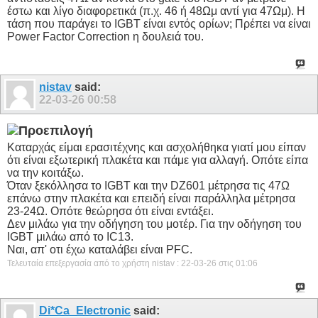
έστω και λίγο διαφορετικά (π.χ. 46 ή 48Ωμ αντί για 47Ωμ). Η
τάση που παράγει το IGBT είναι εντός ορίων; Πρέπει να είναι
Power Factor Correction η δουλειά του.
nistav
said:
22-03-26
00:58
Καταρχάς είμαι ερασιτέχνης και ασχολήθηκα γιατί μου είπαν
ότι είναι εξωτερική πλακέτα και πάμε για αλλαγή. Οπότε είπα
να την κοιτάξω.
Όταν ξεκόλλησα το IGBT και την DZ601 μέτρησα τις 47Ω
επάνω στην πλακέτα και επειδή είναι παράλληλα μέτρησα
23-24Ω. Οπότε θεώρησα ότι είναι εντάξει.
Δεν μιλάω για την οδήγηση του μοτέρ. Για την οδήγηση του
IGBT μιλάω από το IC13.
Nαι, απ' οτι έχω καταλάβει είναι PFC.
Τελευταία επεξεργασία από το χρήστη nistav : 22-03-26 στις
01:06
Di*Ca_Electronic
said: