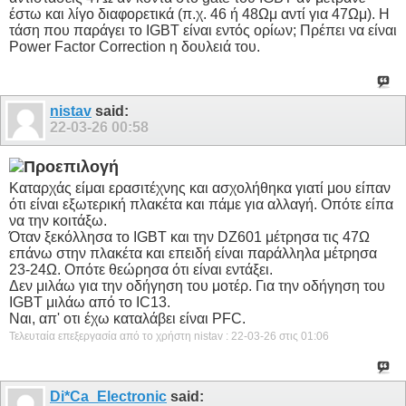
έστω και λίγο διαφορετικά (π.χ. 46 ή 48Ωμ αντί για 47Ωμ). Η
τάση που παράγει το IGBT είναι εντός ορίων; Πρέπει να είναι
Power Factor Correction η δουλειά του.
nistav
said:
22-03-26
00:58
Καταρχάς είμαι ερασιτέχνης και ασχολήθηκα γιατί μου είπαν
ότι είναι εξωτερική πλακέτα και πάμε για αλλαγή. Οπότε είπα
να την κοιτάξω.
Όταν ξεκόλλησα το IGBT και την DZ601 μέτρησα τις 47Ω
επάνω στην πλακέτα και επειδή είναι παράλληλα μέτρησα
23-24Ω. Οπότε θεώρησα ότι είναι εντάξει.
Δεν μιλάω για την οδήγηση του μοτέρ. Για την οδήγηση του
IGBT μιλάω από το IC13.
Nαι, απ' οτι έχω καταλάβει είναι PFC.
Τελευταία επεξεργασία από το χρήστη nistav : 22-03-26 στις
01:06
Di*Ca_Electronic
said: