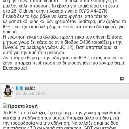
να μην κάνω τίποτα γι αυτό... Παρόλα αυτά λειτουργεί, με
μάλλον καλή απόδοση. Το έβαλα για καμιά ώρα στη ζέστη
στο 26. Ο driver στην πλακέτα είναι ο IXYS X4427N.
Γενικά δεν το έχω βάλει να λειτουργήσει από τότε το
κλιματιστικό, μιας και δεν χρειαζόταν ιδιαίτερα, μην ζορίσω το
IGBT και έχω και άλλη ζημιά. Εκτός από κανα δυο φορές για
δοκιμή.
Η ερώτηση είναι να αλλάξω προληπτικά τον driver; Επίσης
μήπως γνωρίζει κάποιος αν η δίοδος D406 ταιριάζει με την
BAW56 (το package γράφει JC 12). Γιατί υποπτεύομαι κι
αυτή για την τιμή που μέτρησα.
Αν υπάρχει θέμα με την οδήγηση του IGBT, εκτός του να καεί
ξανά, υπάρχει περίπτωση να δημιουργηθεί πιο χοντρό θέμα;
Ευχαριστώ!
klik
said:
21-03-26
18:41
Το IGBT που άλλαξες έχει σχέση με την γενική τροφοδοσία
και όχι την οδήγηση του μοτέρ. Υπάρχει άλλο στάδιο μετά
την τροφοδοσία για την οδήγηση. Να αλλάξεις και τις δυο
αντιστάσεις 47Ω αν κοντά στο gate του IGBT αν μετράνε