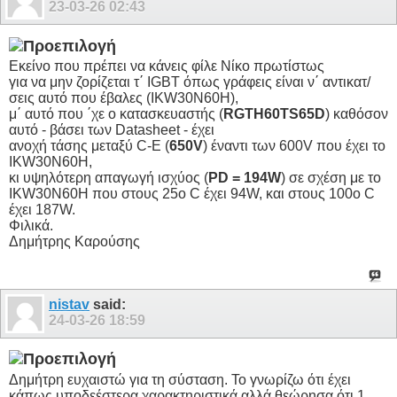
23-03-26
02:43
Εκείνο που πρέπει να κάνεις φίλε Νίκο πρωτίστως
για να μην ζορίζεται τ΄ IGBT όπως γράφεις είναι ν΄ αντικατ/
σεις αυτό που έβαλες (IKW30N60H),
μ΄ αυτό που ΄χε ο κατασκευαστής (
RGTH60TS65D
) καθόσον
αυτό - βάσει των Datasheet - έχει
ανοχή τάσης μεταξύ C-E (
650V
) έναντι των 600V που έχει το
IKW30N60H,
κι υψηλότερη απαγωγή ισχύος (
PD = 194W
) σε σχέση με το
IKW30N60H που στους 25ο C έχει 94W, και στους 100ο C
έχει 187W.
Φιλικά.
Δημήτρης Καρούσης
nistav
said:
24-03-26
18:59
Δημήτρη ευχαιστώ για τη σύσταση. Το γνωρίζω ότι έχει
κάπως υποδεέστερα χαρακτηριστικά αλλά θεώρησα ότι 1.