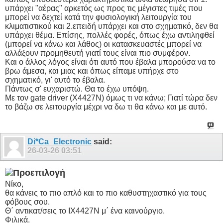
υπάρχει "αέρας" αρκετός ως προς τις μέγιστες τιμές που
μπορεί να δεχτεί κατά την φυσιολογική λειτουργία του
κλιματιστικού και 2.επειδή υπάρχει και στο σχηματικό, δεν θα
υπάρχει θέμα. Επίσης, πολλές φορές, όπως έχω αντιληφθεί
(μπορεί να κάνω και λάθος) οι κατασκευαστές μπορεί να
αλλάξουν προμηθευτή γιατί τους είναι πιο συμφέρον.
Και ο άλλος λόγος είναι ότι αυτό που έβαλα μπορούσα να το
βρω άμεσα, και μιας και όπως είπαμε υπήρχε στο
σχηματικό, γι' αυτό το έβαλα.
Πάντως σ' ευχαριστώ. Θα το έχω υπόψη.
Με τον gate driver (X4427N) όμως τι να κάνω; Γιατί τώρα δεν
το βάζω σε λειτουργία μέχρι να δω τι θα κάνω και με αυτό.
Di*Ca_Electronic
said:
26-03-26
03:51
Νίκο,
θα κάνεις το πιο απλό και το πιο καθυστηχαστικό για τους
φόβους σου.
Θ΄ αντικατ/σεις το IX4427N μ΄ ένα καινούργιο.
Φιλικά.