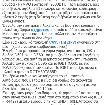
Έχω ένα Inventor Passion Pro II (P7MVI-09iwfi εσωτερική
μονάδα - P7MVO εξωτερική) 9000BTU. Πριν μερικές μέρες
μου έβγαλε σφάλμα Ε1 (σφάλμα επικοινωνίας εσωτερική-
εξωτερικής μονάδας), αφού μου είχε ρίξει την ασφάλεια του
πίνακα 2 φορές (στη δεύτερη φορά έβγαλε το σφάλμα και δεν
ξαναξεκίνησε).
Έβγαλα την εξωτερική πλακέτα και με βάση τον κωδικό της
πλακέτας, βρήκα
σχηματικό
, η οποία απ’ ό,τι κατάλαβα είναι
Midea που χρησιμοποιείται σε πολλά φασόν. Η ασφάλεια
πάνω στην πλακέτα δεν κάηκε.
Είδα ένα κεραμικό πυκνωτή
C695 (1nF/1kV)
ανοιγμένο στη
μέση (χωρίς να είναι καρβουνιασμένος)
Έλεγξα όσο μπορούσα τα γύρω γύρω, αντιστάσεις ΟΚ, η
δίοδος D601 οκ, η DZ601 οκ (την ξεκόλλησα και έλεγξα), η
γέφυρα BR1 και αυτή τη μέτρησα οκ επάνω στην πλακέτα.
Άλλαξα τον πυκνωτή C695 και το IGBT (Q601 με ένα
IKW30N60H) που ήταν καμένο. Το IGBT που είχε πάνω η
πλακέτα ήταν το RGTH60TS65D.
Την έβαλα επάνω και λειτούργησε το κλιματιστικό.
Αυτό όμως που με τρώει είναι ότι νομίζω ότι ακούγεται
κάπως τραχύς ο ήχος του συμπιεστή σε σύγκριση με ένα
άλλο ίδιο που έχω αλλά 12άρι.
Επίσης, όταν μετρούσα διάφορα, μέτρησα μια ύποπτη τιμή
στον driver του IGBT (αυτό που στο σχηματικό είναι ως IC13
- IR4427) μεταξύ εξόδου pin7 και GND = 60Ω. Αποφάσισα