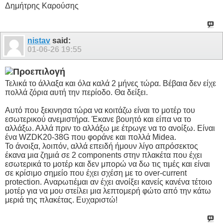
Δημήτρης Καρούσης
nistav
said:
01-06-26
19:55
Τελικά το άλλαξα και όλα καλά 2 μήνες τώρα. Βέβαια δεν είχε
πολλά ζόρια αυτή την περίοδο. Θα δείξει.
Αυτό που ξεκινησα τώρα να κοιτάζω είναι το μοτέρ του
εσωτερικού ανεμιστήρα. Έκανε βουητό και είπα να το
αλλάξω. Αλλά πριν το αλλάξω με έτρωγε να το ανοίξω. Είναι
ένα WZDK20-38G που φοράνε και πολλά Midea.
Το άνοιξα, λοιπόν, αλλά επειδή ήμουν λίγο απρόσεκτος
έκανα μια ζημιά σε 2 components στην πλακέτα που έχει
εσωτερικά το μοτέρ και δεν μπορώ να δω τις τιμές και είναι
σε κρίσιμο σημείο που έχει σχέση με το over-current
protection. Αναρωτιέμαι αν έχει ανοίξει κανείς κανένα τέτοιο
μοτέρ για να μου στείλει μια λεπτομερή φώτο από την κάτω
μεριά της πλακέτας. Ευχαριστώ!