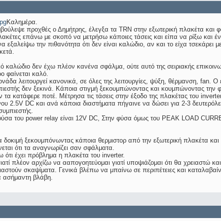
pg
Καλημέρα.
βούλεψε προχθές ο Δημήτρης, έλεγξα τα TRN στην εξωτερική πλακέτα και φα
λακέτες επάνω με σκοπό να μετρήσω κάποιες τάσεις και είπα να ρίξω και έ
α εξαλείψω την πιθανότητα ότι δεν είναι καλώδιο, αν και το είχα τσεκάρει
κετά.
κό καλώδιο δεν έχω πλέον κανένα σφάλμα, ούτε αυτό της σειριακής επικοιν
ρο φαίνεται καλό.
νάδα λειτουργεί κανονικά, σε όλες της λειτουργίες, ψύξη, θέρμανση, fan. Ο
ιεστής δεν ξεκινά. Κάποια στιγμή ξεκουμπώνοντας και κουμπώνοντας την φύ
 τα κατάφερε ποτέ. Μέτρησα τις τάσεις στην έξοδο της πλακέτας του inverte
ου 2.5V DC και ανά κάποια διαστήματα πήγαινε να δώσει για 2-3 δευτερόλεπ
συμπιεστής.
φύσα του power relay είναι 12V DC, Στην φύσα όμως του PEAK LOAD CURREN
ία δοκιμή ξεκουμπόνωντας κάποια θερμιστορ από την εξωτερική πλακέτα κα
ίνεται ότι τα αναγνωρίζει σαν σφάλματα.
ότι έχει πρόβλημα η πλακέτα του inverter.
ιατί πλέον αρχίζω να ααπογοητεύομαι γιατί υποψιάζομαι ότι θα χρειαστώ και
ιαστούν σκαψίματα. Γενικά βλέπω να μπαίνω σε περιπέτειες και καταλαβαίνω 
α ασήμαντη βλάβη.