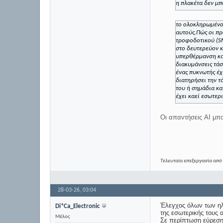
η πλακέτα δεν μπ
το ολοκληρωμέν
αυτούς.
Πώς οι π
τροφοδοτικού (SM
στο δευτερεύον κ
υπερθέρμανση και
διακυμάνσεις τάσ
ένας πυκνωτής έχ
διατηρήσει την τ
του
ή
σημάδια κα
έχει καεί εσωτερι
Οι απαντήσεις AI μπ
Τελευταία επεξεργασία από 
28-03-26,
03:04
Έλεγχος όλων των ηλ
Di*Ca_Electronic
της εσωτερικής τους
Μέλος
Σε περίπτωση εύρεση