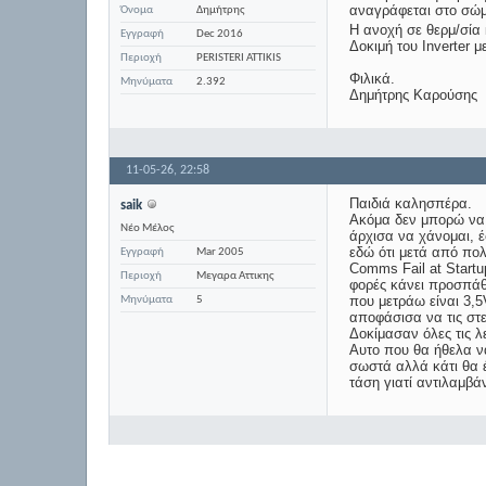
αναγράφεται στο σώμα
Όνομα
Δημήτρης
Η ανοχή σε θερμ/σία 
Εγγραφή
Dec 2016
Δοκιμή του Inverter μ
Περιοχή
PERISTERI ATTIKIS
Φιλικά.
Μηνύματα
2.392
Δημήτρης Καρούσης
11-05-26,
22:58
Παιδιά καλησπέρα.
saik
Ακόμα δεν μπορώ να β
Νέο Μέλος
άρχισα να χάνομαι, έ
εδώ ότι μετά από πο
Εγγραφή
Mar 2005
Comms Fail at Startu
Περιοχή
Μεγαρα Αττικης
φορές κάνει προσπάθ
που μετράω είναι 3,
Μηνύματα
5
αποφάσισα να τις στε
Δοκίμασαν όλες τις λ
Αυτο που θα ήθελα να
σωστά αλλά κάτι θα έ
τάση γιατί αντιλαμβάν