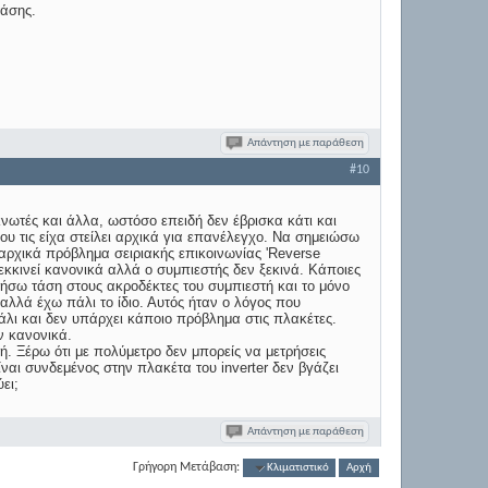
τάσης.
Απάντηση με παράθεση
#10
νωτές και άλλα, ωστόσο επειδή δεν έβρισκα κάτι και
που τις είχα στείλει αρχικά για επανέλεγχο. Να σημειώσω
αρχικά πρόβλημα σειριακής επικοινωνίας 'Reverse
 εκκινεί κανονικά αλλά ο συμπιεστής δεν ξεκινά. Κάποιες
ήσω τάση στους ακροδέκτες του συμπιεστή και το μόνο
λλά έχω πάλι το ίδιο. Αυτός ήταν ο λόγος που
άλι και δεν υπάρχει κάποιο πρόβλημα στις πλακέτες.
ν κανονικά.
. Ξέρω ότι με πολύμετρο δεν μπορείς να μετρήσεις
ναι συνδεμένος στην πλακέτα του inverter δεν βγάζει
ει;
Απάντηση με παράθεση
Γρήγορη Μετάβαση:
Κλιματιστικό
Αρχή