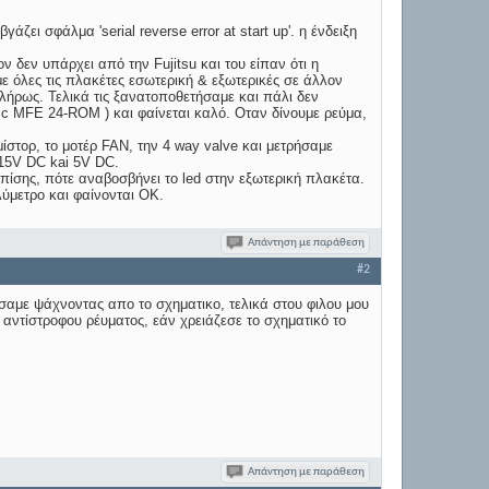
ι σφάλμα 'serial reverse error at start up'. η ένδειξη
ον δεν υπάρχει από την Fujitsu και του είπαν ότι η
αμε όλες τις πλακέτες εσωτερική & εξωτερικές σε άλλον
πλήρως. Τελικά τις ξανατοποθετήσαμε και πάλι δεν
onic MFE 24-ROM ) και φαίνεται καλό. Οταν δίνουμε ρεύμα,
στορ, το μοτέρ FAN, την 4 way valve και μετρήσαμε
 15V DC kai 5V DC.
πίσης, πότε αναβοσβήνει το led στην εξωτερική πλακέτα.
ύμετρο και φαίνονται ΟΚ.
Απάντηση με παράθεση
#2
υσαμε ψάχνοντας απο το σχηματικο, τελικά στου φιλου μου
αντίστροφου ρέυματος, εάν χρειάζεσε το σχηματικό το
Απάντηση με παράθεση