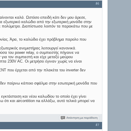
#6
ίνονται καλά. Ωστόσο επειδή κάτι δεν μου άρεσε,
να εξωτερικό καλώδιο από την εξωτερική μονάδα στην
 με πολύμετρο. Διαπίστωσα λοιπόν τα παρακάτω που με
ωνίας. Άρα, το καλώδιο έχει πρόβλημα παρολο που
 εξωτερικός ανεμιστήρας λειτουργεί κανονικά.
σα του power relay, ο συμπιεστής πήγαινε να
r για τον συμπιεστή και είχε μεταξύ μαύρου
τα 230V AC. Οι μετρήσει έγιναν χωρίς να είναι
T που έρχεται από την πλακέτα του inverter δεν
ι δεν παίρνω κάποιο σφάλμα στην εσωτερική μονάδα που
 εγκτάσταση και νέου καλωδίου το οποίο έχει γίνει
ότι και aircontition na αλλάξω, αυτό τελικά μπορεί να
Απάντηση με παράθεση
#7