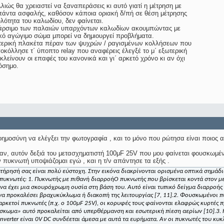
λιώς θα χρειαστεί να ξαναπεράσεις κι αυτό γιατί η μέτρηση με
 πάντα ασφαλής, καθόσον κάποια οριακή δ/πή σε θέση μέτρησης
λότητα του καλωδίου, δεν φαίνεται.
δάρσιμο των παλαιών υπαρχόντων καλωδίων ακουμπώντας με
κό αγώγιμο σώμα μπορεί να δημιουργεί προβλήματα.
τερική πλακέτα πέραν των ψυχρών / ραγισμένων κολλήσεων που
ποκόλλησε τ΄ ύποπτο relay που αναφέρεις έλεγξέ το μ΄ εξωτερική
κλείνουν οι επαφές του κανονικά και γι΄ αρκετό χρόνο κι αν όχι
τόσημο.
ημοσύνη να ελέγξει την φωτογραφία , και το μόνο που ρώτησα είναι ποιος 
ν, αυτόν δεξιά του μετασχηματιστή 100μF 25V που μου φαίνεται φουσκωμέ
 πυκνωτή υποψιάζομαι εγώ , και η τ/ν απάντησε τα εξής .
τήρησή σας είναι πολύ εύστοχη. Στην εικόνα διακρίνονται ορισμένα
οπτικά σημάδ
 πυκνωτές:
1. Πυκνωτής με πιθανή διαρροή
Ο πυκνωτής που βρίσκεται κοντά στον με
 να έχει μια σκουρόχρωμη ουσία στη βάση του. Αυτό είναι τυπικό δείγμα
διαρροής
 να προκαλέσει βραχυκύκλωμα ή διακοπή της λειτουργίας [7, 11].
2. Φουσκωμένοι π
ρκετοί πυκνωτές (π.χ. ο
100μF 25V
), οι κορυφές τους φαίνονται ελαφρώς κυρτές π
σκωμα» αυτό προκαλείται από υπερθέρμανση και εσωτερική πίεση αερίων [10].
3.
nverter είναι
0V DC
συνδέεται άμεσα με αυτά τα ευρήματα. Αν οι πυκνωτές του κυ