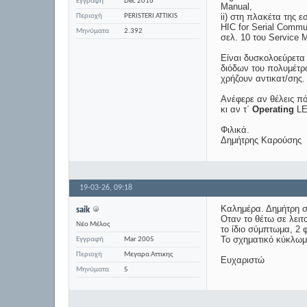
Εγγραφή
Dec 2016
Manual,
ii) στη πλακέτα της ε
Περιοχή
PERISTERI ATTIKIS
HIC for Serial Commu
Μηνύματα
2.392
σελ. 10 του Service 
Είναι δυσκολοεύρετα
διόδων του πολυμέτρο
χρήζουν αντικατ/σης.
Ανέφερε αν θέλεις π
κι αν τ΄
Operating
LE
Φιλικά.
Δημήτρης Καρούσης
19-03-26,
09:18
Καλημέρα. Δημήτρη σ
saik
Οταν το θέτω σε λειτ
Νέο Μέλος
το ίδιο σύμπτωμα, 2 
Το σχηματικό κύκλωμα
Εγγραφή
Mar 2005
Περιοχή
Μεγαρα Αττικης
Ευχαριστώ
Μηνύματα
5