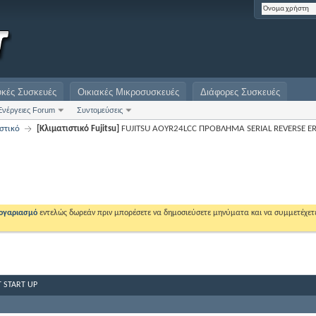
υκές Συσκευές
Οικιακές Μικροσυσκευές
Διάφορες Συσκευές
Ενέργειες Forum
Συντομεύσεις
στικό
[Κλιματιστικό Fujitsu]
FUJITSU AOYR24LCC ΠΡΟΒΛΗΜΑ SERIAL REVERSE ER
λογαριασμό
εντελώς δωρεάν πριν μπορέσετε να δημοσιεύσετε μηνύματα και να συμμετέχετ
 START UP