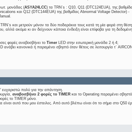
σωτ. μονάδας (
ASYA24LCC
) τα TRN΄s : Q10, Q11 (DTC124EUA), της βαθμίδ
nications και Q12 (DTC144EUA) της βαθμίδας Abnormal Voltage Detector) -
Manual.
 TRN΄s και μετρούν μόνον τα δύο ποδαράκια τους κατά τη μία φορά στη θέσ
υ, αλλά ακόμα κι αν δείχνουν κάποια ένδειξη είναι επίφοβα για τη δεδομέν
όσες φορές αναβοσβήνει το
Timer
LED στην εσωτερική μονάδα 2 ή 4;
D ανάβει κανονικά ή παραμένει σβηστό όταν θέτεις σε λειτουργία τ΄ AIRCO
' ευχαριστώ πολύ για την απάντηση.
ουργία,
αναβοσβήνει 2 φορές το TIMER
και το Operating παραμένει σβηστό
φορές το TIMER μόνο.
 είναι αυτό που μου έστειλες. Από αυτό βλέπω είναι ότι το σήμα στο Q50 