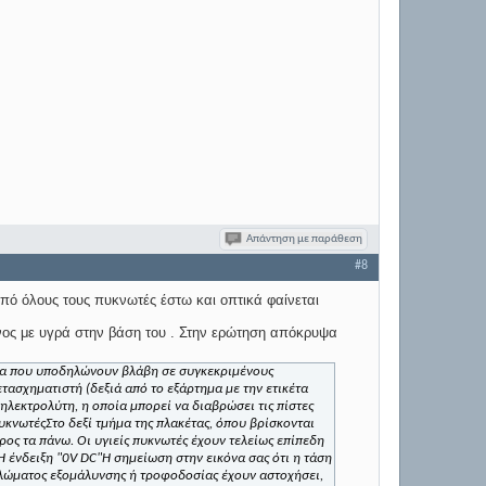
Απάντηση με παράθεση
#8
από όλους τους πυκνωτές έστω και οπτικά φαίνεται
νος με υγρά στην βάση του . Στην ερώτηση απόκρυψα
ια
που υποδηλώνουν βλάβη σε συγκεκριμένους
τασχηματιστή (δεξιά από το εξάρτημα με την ετικέτα
 ηλεκτρολύτη
, η οποία μπορεί να διαβρώσει τις πίστες
υκνωτές
Στο δεξί τμήμα της πλακέτας, όπου βρίσκονται
ρος τα πάνω. Οι υγιείς πυκνωτές έχουν τελείως επίπεδη
 Η ένδειξη "0V DC"
Η σημείωση στην εικόνα σας ότι η τάση
κλώματος εξομάλυνσης ή τροφοδοσίας έχουν αστοχήσει,