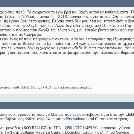
αριστώ πολύ. Το σχηματικό το έχω βρει και βάση αυτού κατευθυνόμαστε. Πέ
ητα ) όλες τις διόδους, πυκνωτές, DC DC converters, αντιστάσεις. Οπως ανέφ
ι τις έχουν βρει λειτουργικές. Βέβαια αυτό δεν μου λέει και τίποτα διότι ο 
κεύασε και την ελεγξε πλήρως. Αλλά δεν είδα να έχει αλλάξει κάποιο εξάρτη
Ωστόσο ο πρώτος που έλεγξε την εξωτερική, μου έστειλε βίντεο όπου φαίνετ
ωνίας στον παλμογράφο.
εάν έχεις κάποια πληροφορία σχετικά με το led λειτουργίας της εξωτερική
πλακέτα τα θερμίστορ, το fan motor και το 4 way valve και φυσικά υπάρχει 
 στείλει κανουν δοκιμή χωρίς να έχουν συνδεδεμένα τα παραπάνω και φαινε
ία ή διαπίστωση που κάνατε κατά το ψάξιμο εκείνη την περίοδο και θυμάσαι
το χρήστη saik : 18-03-26 στις
19:41
Αιτία:
Ανεβασμα φωτογραφίας
λακέτες κι εφόσον το Service Manual που έχεις κατεβάσει είναι από την Elekt
.com/fujitsu_aoyr24lcc_asya24lcc sm.pdf/download.html
θ΄ αντικαταστήσεις :
ξωτ. μονάδας (
AOYR
24
LCC
) το TRN : Q50 (DTC114EUA) - πρόκειται γι΄ ένα
stors TRN στη βαθμίδα Reverse Current Detection Cirquit - σελ. 7 του Service