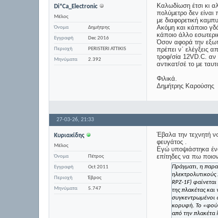
Καλωδίωση έτσι κι αλ
Di*Ca_Electronic
πολύμετρο δεν είναι
Μέλος
με διαφορετική καμπυ
Ακόμη και κάποιο γ
Όνομα
Δημήτρης
κάποιο άλλο εσωτερι
Εγγραφή
Dec 2016
Όσον αφορά την εξω
πρέπει ν΄ ελέγξεις α
Περιοχή
PERISTERI ATTIKIS
τροφ/σία 12VD.C. αν 
Μηνύματα
2.392
αντικατ/σέ το με ταυ
Φιλικά.
Δημήτρης Καρούσης
27-03-26,
21:33
Έβαλα την τεχνητή νο
Κυριακίδης
φευγάτος .
Μέλος
Εγώ υποψιάστηκα ένα
επίτηδες να πω ποιον
Όνομα
Πέτρος
Πράγματι, η παρα
Εγγραφή
Oct 2011
ηλεκτρολυτικούς
Περιοχή
Έβρος
RPZ-1F
) φαίνεται
Μηνύματα
5.747
της πλακέτας και
συγκεντρωμένοι α
κορυφή. Το «φού
από την πλακέτα i