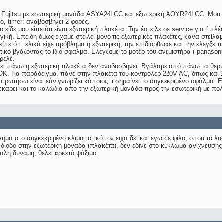
 Fujitsu με εσωτερική μονάδα ASYA24LCC και εξωτερική AOYR24LCC. Μου βγάζε
τό, timer: αναβοσβήνει 2 φορές.
 είδε μου είπε ότι είναι εξωτερική πλακέτα. Την έστειλε σε service γιατί πλέ
ργική. Επειδή όμως είχαμε στείλει μόνο τις εξωτερικές πλακέτες, ξανά στείλ
είπε ότι τελικά είχε πρόβλημα η εξωτερική, την επιδιόρθωσε και την έλεγξε 
ιστικό βγάζοντας το ίδιο σφάλμα. Ελεγξαμε το μοτέρ του ανεμιστήρα ( panas
 ρελέ.
χει πάνω η εξωτερική πλακέτα δεν αναβοσβήνει. Βγάλαμε από πάνω τα θερμί
ι ΟΚ. Για παράδειγμα, πάνε στην πλακέτα του κοντρολερ 220V AC, όπως και
 ρωτήσω είναι εάν γνωρίζει κάποιος τι σημαίνει το συγκεκριμένο σφάλμα. Ε
εκάρει και το καλώδια από την εξωτερική μονάδα προς την εσωτερική με πολ
μα στο συγκεκριμένο κλιματιστικό τον ειχα δει και εγω σε φίλο, οπου το λ
διοδο στην εξωτερικη μονάδα (πλακέτα), δεν εδινε στο κύκλωμα ανίχνευσης 
αλη δυναμη, θελει αρκετό ψάξιμο.