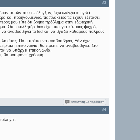
#3
ραν αυτών που τις έλεγξαν, έχω ελέγξει κι εγώ (
ερα και προηγουμένως, τις πλακέτες τις έχουν εξετάσει
δεύτερος μου είπε ότι βρήκε πρόβλημα στην εξωτερική
μα. Ούτε κολλητήρι δεν είχε μπει για κάποιες ψυχρές
αι να αναβοσβήνει το led και να βγάζει καθαρούς παλμούς
ς πλακέτας. Πότε πρέπει να αναβοσβήνει; Εάν έχω
σειριακή επικοινωνία, θα πρέπει να αναβοσβήνει. Στο
ται να υπάρχει επικοινωνία.
, θα μου φανεί χρήσιμη.
Απάντηση με παράθεση
#4
rotanya :