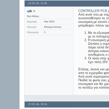
22-03-26,
11:26
CONTROLLER PCB.j
saik
Από αυτά που με συμ
Νέο Μέλος
ανατοποθέτησα τις π
εσωτερική με σκοπό ν
Εγγραφή
Mar 2005
μπέρδεψαν πλέον αρ
Περιοχή
Μεγαρα Αττικης
Με το εξωτερι
Μηνύματα
5
με το πολύμετ
Η εσωτερική μο
Ωστόσο ο συμπ
πάρει αλλά δεν
άσπρου κόκκιν
συνδεμένος ο 
Οι τάση στην 
έχει τάση 15V.
Επίσης, έκανα και μ
από το εγχειρίδιο φα
Από αυτά συμπεραίνω 
Παιδιά τα φώτα σας γ
εσωτερικά και θα χρε
το πετάξω για κάποι
27-03-26,
18:16