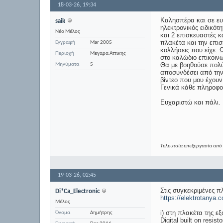
18-03-26,
19:34
Καλησπέρα και σε ευχ
saik
ηλεκτρονικός ειδικότ
Νέο Μέλος
και 2 επισκευαστές κα
πλακέτα και την επισ
Εγγραφή
Mar 2005
κολλήσεις που είχε. 
Περιοχή
Μεγαρα Αττικης
στο καλώδιο επικοιν
Θα με βοηθούσε πολύ 
Μηνύματα
5
αποσυνδέσει από την 
βίντεο που μου έχουν
Γενικά κάθε πληροφορ
Ευχαριστώ και πάλι.
Τελευταία επεξεργασία από 
19-03-26,
02:45
Στις συγκεκριμένες π
Di*Ca_Electronic
https://elektrotanya
Μέλος
i) στη πλακέτα της ε
Όνομα
Δημήτρης
Digital built on resi