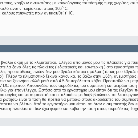
 τους, χρήζουν αντικατ/σης με καινούργιους ταυτόσημης τιμής χωρ/τας και 
ο
καλό είναι ν΄ ευρίσκεται στους 105
C.
ε καλούς πυκνωτές πριν αντικατ/θεί τ΄ IC.
γάλω άκρη με το κλιματιστικό. Ελεγξα από μόνος μου τις πλακέτες για πυκ
στειλα ξανά όλες τις πλακέτες ( εξωτερικές και εσωτερική ) στο εργαστήριο 
λλες προσπάθειες, πλέον δεν μου βγάζει κάποιο σφάλμα ( όπως μου έβγαζε 
p'). Πλέον το κλιματιστικό ξεκινά κανονικά, το βάζω στην ψύξη, ανεμιστήρας
εια να ξεκινήσει αλλά μετά από 4-5 δευτερόλεπτα κόβει. Προσπαθώ να μετρ
5V DC περίπου. Αποσυνδέω τους ακροδέκτες του συμπιεστή και μετράω τάση α
ίλω για επανέλεγχο. Ωστόσο από το εργαστήριο μου είπαν ότι τις έλεγξαν π
ειτουργίες και με συμπιεστή και οι πλακέτες με διαβεβαιώνουν ότι λειτουργού
 ρωτήσω είναι τι τάση θα πρέπει να μετράω στους ακροδέκτες του συμπιεστή
πρεπε να βλέπω. Από το εργαστήριο μου είπαν ότι όταν ο συμπιεστής δεν εί
εται η πλακέτα ότι δεν έχει φορτίο και κόβει την τάση στους ακροδέκτες. Ισχύ