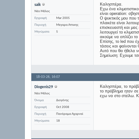
Καλησπέρα.
saik
Εχω ένα κλιματιστικο
Νέο Μέλος
είναι operation: σβησ
Ο ψυκτικός μου που το
Εγγραφή
Mar 2005
πλακέτα είναι λειτου
Περιοχή
Μεγαρα Αττικης
επισκευαστή και μας 
λειτουργεί το κλιματ
Μηνύματα
5
ακούμε να οπλίζει το
Επίσης, το led που έ
τάσεις και φαίνοντα
Αυτό που θα ήθελα να
Σημείωση: Εχουμε τσ
18-03-26,
16:07
Καλησπέρα, το πρόβλη
Diogenis29
το πρόβλημα ηταν σε 
Νέο Μέλος
εχω να στο στείλω. Κ
Όνομα
Διογένης
Εγγραφή
Oct 2008
Περιοχή
Πανόραμα Αχαρναί
Μηνύματα
18