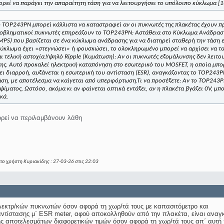
ορεί να παράγει την απαραίτητη τάση για να λειτουργήσει το υπόλοιπο κύκλωμα [18
ο
TOP243PN
μπορεί κάλλιστα να καταστραφεί αν οι πυκνωτές της πλακέτας έχουν π
ροβληματικοί πυκνωτές επηρεάζουν το TOP243PN:
Αστάθεια στο Κύκλωμα Ανάδραση
PS) που βασίζεται σε ένα κύκλωμα ανάδρασης για να διατηρεί σταθερή την τάση εξ
ύκλωμα έχει «στεγνώσει» ή φουσκώσει, το ολοκληρωμένο μπορεί να αρχίσει να τ
 τελική αστοχία.
Υψηλό Ripple (Κυμάτωση):
Αν οι πυκνωτές εξομάλυνσης δεν λειτο
ης. Αυτό προκαλεί ηλεκτρική καταπόνηση στο εσωτερικό του MOSFET, η οποία μπορ
ει διαρροή, αυξάνεται η εσωτερική του αντίσταση (ESR), αναγκάζοντας το TOP243P
άση, με αποτέλεσμα να καίγεται από υπερφόρτωση.
Τι να προσέξετε:
Αν το TOP243P
ψίματος
. Ωστόσο, ακόμα κι αν φαίνεται οπτικά εντάξει, αν η πλακέτα βγάζει 0V, μ
κά.
ορεί να περιλαμβάνουν λάθη
το χρήστη Κυριακίδης : 27-03-26 στις
22:03
εκτρ/κών πυκνωτών όσον αφορά τη χωρ/τά τους με καπασιτόμετρο και
 αντίστασης μ΄ ESR meter, αφού αποκολληθούν από την πλακέτα, είναι αναγκ
ς αποτελεσμάτων διαφορετικών τιμών όσον αφορά τη χωρ/τά τους απ΄ αυτή