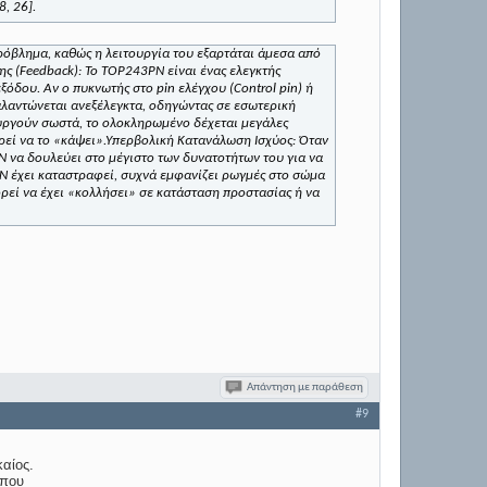
, 26].
ρόβλημα, καθώς η λειτουργία του εξαρτάται άμεσα από
ς (Feedback):
Το TOP243PN είναι ένας ελεγκτής
όδου. Αν ο πυκνωτής στο pin ελέγχου (Control pin) ή
αλαντώνεται ανεξέλεγκτα, οδηγώντας σε εσωτερική
υργούν σωστά, το ολοκληρωμένο δέχεται μεγάλες
εί να το «κάψει».
Υπερβολική Κατανάλωση Ισχύος: Όταν
N να δουλεύει στο μέγιστο των δυνατοτήτων του για να
N έχει καταστραφεί, συχνά εμφανίζει
ρωγμές στο σώμα
πορεί να έχει «κολλήσει» σε κατάσταση προστασίας ή να
Απάντηση με παράθεση
#9
αίος.
 που