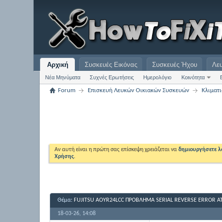
Αρχική
Συσκευές Εικόνας
Συσκευές Ήχου
Λε
Νέα Μηνύματα
Συχνές Ερωτήσεις
Ημερολόγιο
Κοινότητα
Forum
Επισκευή Λευκών Οικιακών Συσκευών
Κλιματι
Αν αυτή είναι η πρώτη σας επίσκεψη χρειάζεται να
δημιουργήσετε 
Χρήσης
.
Θέμα:
FUJITSU AOYR24LCC ΠΡΟΒΛΗΜΑ SERIAL REVERSE ERROR AT
18-03-26,
14:08