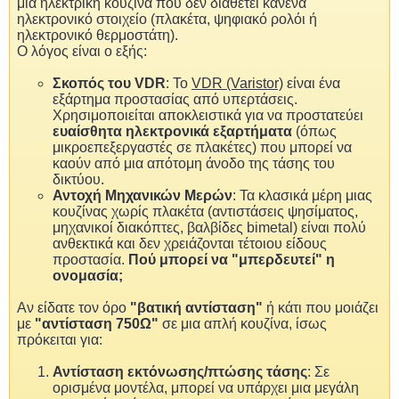
μια ηλεκτρική κουζίνα που δεν διαθέτει κανένα
ηλεκτρονικό στοιχείο (πλακέτα, ψηφιακό ρολόι ή
ηλεκτρονικό θερμοστάτη).
Ο λόγος είναι ο εξής:
Σκοπός του VDR
: Το
VDR (Varistor)
είναι ένα
εξάρτημα προστασίας από υπερτάσεις.
Χρησιμοποιείται αποκλειστικά για να προστατεύει
ευαίσθητα ηλεκτρονικά εξαρτήματα
(όπως
μικροεπεξεργαστές σε πλακέτες) που μπορεί να
καούν από μια απότομη άνοδο της τάσης του
δικτύου.
Αντοχή Μηχανικών Μερών
: Τα κλασικά μέρη μιας
κουζίνας χωρίς πλακέτα (αντιστάσεις ψησίματος,
μηχανικοί διακόπτες, βαλβίδες bimetal) είναι πολύ
ανθεκτικά και δεν χρειάζονται τέτοιου είδους
προστασία.
Πού μπορεί να "μπερδευτεί" η
ονομασία;
Αν είδατε τον όρο
"βατική αντίσταση"
ή κάτι που μοιάζει
με
"αντίσταση 750Ω"
σε μια απλή κουζίνα, ίσως
πρόκειται για:
Αντίσταση εκτόνωσης/πτώσης τάσης
: Σε
ορισμένα μοντέλα, μπορεί να υπάρχει μια μεγάλη