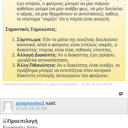
έχει σπάσει, ο φούρνος μπορεί να μην παίρνει
καθόλου ρεύμα (να μην ανάβει φως, να μην δουλεύει
ο αέρας, να μην θερμαίνουν οι αντιστάσεις), καθώς
το σύστημα "νομίζει" ότι η πόρτα είναι ανοιχτή.
Σημαντικές Σημειώσεις:
Σύμπτωμα:
Εάν τα μάτια της κουζίνας δουλεύουν
κανονικά, αλλά ο φούρνος είναι εντελώς νεκρός, ο
διακόπτης πόρτας είναι ένας πιθανός ύποπτος.
Αλλαγή Διακόπτη:
Αν ο διακόπτης έχει χαλάσει,
χρειάζεται αντικατάσταση.
Άλλη Πιθανότητα:
Αν ο διακόπτης είναι εντάξει, το
πρόβλημα μπορεί να εντοπίζεται στον κεντρικό
διακόπτη επιλογής λειτουργιών του φούρνου.
Τελευταία επεξεργασία από το χρήστη Κυριακίδης : 15-03-26 στις
04:58
anagnostou1
said:
15-03-26
15:50
Ευχαριστω πολυ