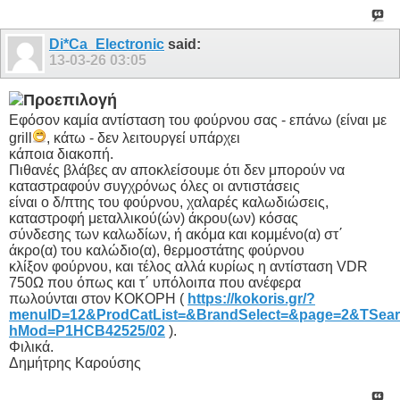
Di*Ca_Electronic
said:
13-03-26
03:05
Εφόσον καμία αντίσταση του φούρνου σας - επάνω (είναι με
grill
, κάτω - δεν λειτουργεί υπάρχει
κάποια διακοπή.
Πιθανές βλάβες αν αποκλείσουμε ότι δεν μπορούν να
καταστραφούν συγχρόνως όλες οι αντιστάσεις
είναι ο δ/πτης του φούρνου, χαλαρές καλωδιώσεις,
καταστροφή μεταλλικού(ών) άκρου(ων) κόσας
σύνδεσης των καλωδίων, ή ακόμα και κομμένο(α) στ΄
άκρο(α) του καλώδιο(α), θερμοστάτης φούρνου
κλίξον φούρνου, και τέλος αλλά κυρίως η αντίσταση VDR
750Ω που όπως και τ΄ υπόλοιπα που ανέφερα
πωλούνται στον ΚΟΚΟΡΗ (
https://kokoris.gr/?
menuID=12&ProdCatList=&BrandSelect=&page=2&TSear
hMod=P1HCB42525/02
).
Φιλικά.
Δημήτρης Καρούσης