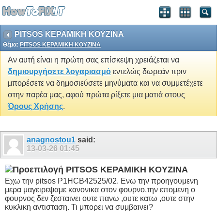
PITSOS ΚΕΡΑΜΙΚΗ KOYZINA
Θέμα:
PITSOS ΚΕΡΑΜΙΚΗ KOYZINA
Αν αυτή είναι η πρώτη σας επίσκεψη χρειάζεται να
δημιουργήσετε λογαριασμό
εντελώς δωρεάν πριν
μπορέσετε να δημοσιεύσετε μηνύματα και να συμμετέχετε
στην παρέα μας, αφού πρώτα ρίξετε μια ματιά στους
Όρους Χρήσης
.
anagnostou1
said:
13-03-26
01:45
PITSOS ΚΕΡΑΜΙΚΗ KOYZINA
Εχω την pitsos P1HCB42525/02. Ενω την προηγουμενη
μερα μαγειρεψαμε κανονικα στον φουρνο,την επομενη ο
φουρνος δεν ζεσταινει ουτε πανω ,ουτε κατω ,ουτε στην
κυκλικη αντισταση. Τι μπορει να συμβαινει?