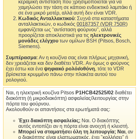
κεραμική αντίσταση που χρησιμοποιείται για να
χαμηλώσει την τάση σε κάποιο ενδεικτικό λαμπάκι ή
σε ένα μικρό μοτέρ, αλλά αυτή δεν είναι VDR.
Κωδικός Ανταλλακτικού
: Συχνά στα καταστήματα
ανταλλακτικών, ο κωδικός
00187357 (VDR 750R)
εμφανίζεται ως "αντίσταση φούρνου", αλλά
προορίζεται αποκλειστικά για τις
ηλεκτρονικές
μονάδες ελέγχου
των ομίλων BSH (Pitsos, Bosch,
Siemens).
Συμπέρασμα
: Αν η κουζίνα σας είναι πλήρως μηχανική,
δεν χρειάζεται και δεν διαθέτει VDR. Αν όμως ο φούρνος
έχει έστω και ένα
ψηφιακό ρολόι/οθόνη
, τότε το VDR
βρίσκεται κρυμμένο πάνω στην πλακέτα αυτού του
ρολογιού.
Ναι, η ηλεκτρική κουζίνα Pitsos
P1HCB42525/02
διαθέτει
διακόπτη (ή μικροδιακόπτη) ασφαλείας/λειτουργίας στην
πόρτα του φούρνου.
Ακολουθούν οι απαντήσεις στα ερωτήματά σας:
Έχει διακόπτη ασφαλείας;
Ναι. Ο διακόπτης
αυτός εντοπίζει αν η πόρτα είναι ανοιχτή ή κλειστή.
Μπορεί να σταματήσει όλη τη λειτουργία;
Ναι
, αν
ο διακόπτης είναι ελαττωματικός, έχει "κολλήσει" ή