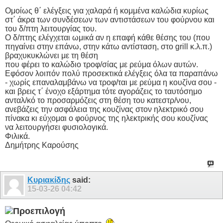
Ομοίως θ΄ ελέγξεις για χαλαρά ή κομμένα καλώδια κυρίως
στ΄ άκρα των συνδέσεων των αντιστάσεων του φούρνου και
του δ/πτη λειτουργίας του.
Ο δ/πτης ελέγχεται ωμικά αν η επαφή κάθε θέσης του (που
πηγαίνει στην επάνω, στην κάτω αντίσταση, στο grill κ.λ.π.)
βραχυκυκλώνει με τη θέση
που φέρει το καλώδιο τροφ/σίας με ρεύμα όλων αυτών.
Εφόσον λοιπόν πολύ προσεκτικά ελέγξεις όλα τα παραπάνω
- χωρίς επαναλαμβάνω να τροφ/ται με ρεύμα η κουζίνα σου -
και βρεις τ΄ ένοχο εξάρτημα τότε αγοράζεις το ταυτόσημο
ανταλ/κό το προσαρμόζεις στη θέση του κατεστρ/νου,
ανεβάζεις την ασφάλεια της κουζίνας στον ηλεκτρικό σου
πίνακα κι εύχομαι ο φούρνος της ηλεκτρικής σου κουζίνας
να λειτουργήσει φυσιολογικά.
Φιλικά.
Δημήτρης Καρούσης
Κυριακίδης
said:
15-03-26
04:42