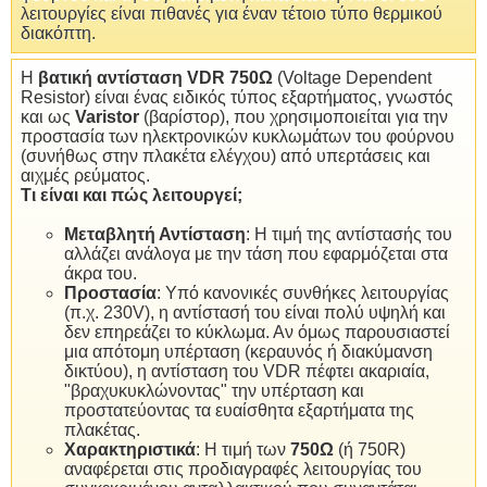
λειτουργίες είναι πιθανές για έναν τέτοιο τύπο θερμικού
διακόπτη.
Η
βατική αντίσταση VDR 750Ω
(Voltage Dependent
Resistor) είναι ένας ειδικός τύπος εξαρτήματος, γνωστός
και ως
Varistor
(βαρίστορ), που χρησιμοποιείται για την
προστασία των ηλεκτρονικών κυκλωμάτων του φούρνου
(συνήθως στην πλακέτα ελέγχου) από υπερτάσεις και
αιχμές ρεύματος.
Τι είναι και πώς λειτουργεί;
Μεταβλητή Αντίσταση
: Η τιμή της αντίστασής του
αλλάζει ανάλογα με την τάση που εφαρμόζεται στα
άκρα του.
Προστασία
: Υπό κανονικές συνθήκες λειτουργίας
(π.χ. 230V), η αντίστασή του είναι πολύ υψηλή και
δεν επηρεάζει το κύκλωμα. Αν όμως παρουσιαστεί
μια απότομη υπέρταση (κεραυνός ή διακύμανση
δικτύου), η αντίσταση του VDR πέφτει ακαριαία,
"βραχυκυκλώνοντας" την υπέρταση και
προστατεύοντας τα ευαίσθητα εξαρτήματα της
πλακέτας.
Χαρακτηριστικά
: Η τιμή των
750Ω
(ή 750R)
αναφέρεται στις προδιαγραφές λειτουργίας του