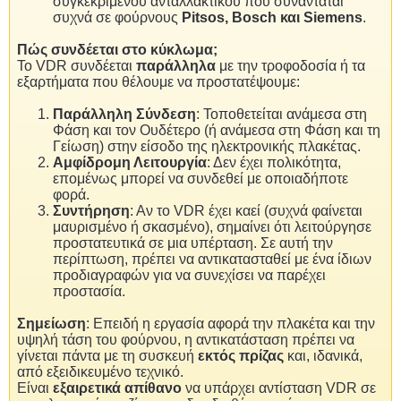
συγκεκριμένου ανταλλακτικού που συναντάται
συχνά σε φούρνους
Pitsos, Bosch και Siemens
.
Πώς συνδέεται στο κύκλωμα;
Το VDR συνδέεται
παράλληλα
με την τροφοδοσία ή τα
εξαρτήματα που θέλουμε να προστατέψουμε:
Παράλληλη Σύνδεση
: Τοποθετείται ανάμεσα στη
Φάση και τον Ουδέτερο (ή ανάμεσα στη Φάση και τη
Γείωση) στην είσοδο της ηλεκτρονικής πλακέτας.
Αμφίδρομη Λειτουργία
: Δεν έχει πολικότητα,
επομένως μπορεί να συνδεθεί με οποιαδήποτε
φορά.
Συντήρηση
: Αν το VDR έχει καεί (συχνά φαίνεται
μαυρισμένο ή σκασμένο), σημαίνει ότι λειτούργησε
προστατευτικά σε μια υπέρταση. Σε αυτή την
περίπτωση, πρέπει να αντικατασταθεί με ένα ίδιων
προδιαγραφών για να συνεχίσει να παρέχει
προστασία.
Σημείωση
: Επειδή η εργασία αφορά την πλακέτα και την
υψηλή τάση του φούρνου, η αντικατάσταση πρέπει να
γίνεται πάντα με τη συσκευή
εκτός πρίζας
και, ιδανικά,
από εξειδικευμένο τεχνικό.
Είναι
εξαιρετικά απίθανο
να υπάρχει αντίσταση VDR σε