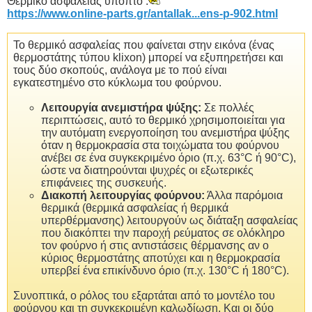
Θερμικό ασφαλείας ύποπτο .
https://www.online-parts.gr/antallak...ens-p-902.html
Το θερμικό ασφαλείας που φαίνεται στην εικόνα (ένας
θερμοστάτης τύπου klixon) μπορεί να εξυπηρετήσει και
τους δύο σκοπούς, ανάλογα με το πού είναι
εγκατεστημένο στο κύκλωμα του φούρνου.
Λειτουργία ανεμιστήρα ψύξης:
Σε πολλές
περιπτώσεις, αυτό το θερμικό χρησιμοποιείται για
την αυτόματη ενεργοποίηση του ανεμιστήρα ψύξης
όταν η θερμοκρασία στα τοιχώματα του φούρνου
ανέβει σε ένα συγκεκριμένο όριο (π.χ. 63°C ή 90°C),
ώστε να διατηρούνται ψυχρές οι εξωτερικές
επιφάνειες της συσκευής.
Διακοπή λειτουργίας φούρνου:
Άλλα παρόμοια
θερμικά (θερμικά ασφαλείας ή θερμικά
υπερθέρμανσης) λειτουργούν ως διάταξη ασφαλείας
που διακόπτει την παροχή ρεύματος σε ολόκληρο
τον φούρνο ή στις αντιστάσεις θέρμανσης αν ο
κύριος θερμοστάτης αποτύχει και η θερμοκρασία
υπερβεί ένα επικίνδυνο όριο (π.χ. 130°C ή 180°C).
Συνοπτικά, ο ρόλος του εξαρτάται από το μοντέλο του
φούρνου και τη συγκεκριμένη καλωδίωση. Και οι δύο