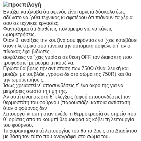
Εντάξει κατάλαβα ότι αφενός είναι αρκετά δύσκολο έως
αδύνατο να ΄ρθει τεχνικός κι αφετέρου ότι πιάνουν τα χέρια
σου σε τεχνικές εργασίες.
Φαντάζομαι ότι διαθέτεις πολύμετρο για να κάνεις
ωμομετρήσεις.
Όταν θ΄ ανοίξεις την κουζίνα σου φρόντισε να ΄χεις κατεβάσει
στον ηλεκτρικό σου πίνακα την αυτόματη ασφάλεια ή αν ο
πίνακας έχει βιδωτές
ασφάλειες να ΄χεις γυρίσει σε θέση OFF τον διακόπτη που
τροφοδοτεί με ρεύμα τη κουζίνα.
Πρώτα θα βρεις την αντίσταση των 750Ω (είναι λευκή και
μοιάζει με τουβλάκι, γράφει δε στο σώμα της 750R) και θα
την ωμομετρήσεις.
Ίσως χρειαστεί ν΄ αποσυνδέσεις τ΄ ένα άκρο της για να
μετρήσεις σωστά τη τιμή της.
Αν αυτή είναι σωστή θ΄ ελέγξεις (αφού αποσυνδέσεις) τον
θερμοστάτη του φούρνου (παρουσιάζει κάποια αντίσταση
όταν ο φούρνος δεν
λειτουργεί κι αυτή όταν ανέβει η θερμοκρασία σε σημείο που
θ΄ ορίσεις από το κουμπί θερμοκρασίας κόβει τη λειτουργία
του φούρνου.
Τα χαρακτηριστικά λειτουργίας του θα τα βρεις στο Διαδίκτυο
με βάση τον τύπο που αναγράφει στο σώμα του.