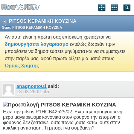
PITSOS ΚΕΡΑΜΙΚΗ KOYZINA
Θέμα:
PITSOS ΚΕΡΑΜΙΚΗ KOYZINA
Αν αυτή είναι η πρώτη σας επίσκεψη χρειάζεται να
δημιουργήσετε λογαριασμό
εντελώς δωρεάν πριν
μπορέσετε να δημοσιεύσετε μηνύματα και να συμμετέχετε
στην παρέα μας, αφού πρώτα ρίξετε μια ματιά στους
Όρους Χρήσης
.
anagnostou1
said:
13-03-26
01:45
PITSOS ΚΕΡΑΜΙΚΗ KOYZINA
Εχω την pitsos P1HCB42525/02. Ενω την προηγουμενη
μερα μαγειρεψαμε κανονικα στον φουρνο,την επομενη ο
φουρνος δεν ζεσταινει ουτε πανω ,ουτε κατω ,ουτε στην
κυκλικη αντισταση. Τι μπορει να συμβαινει?