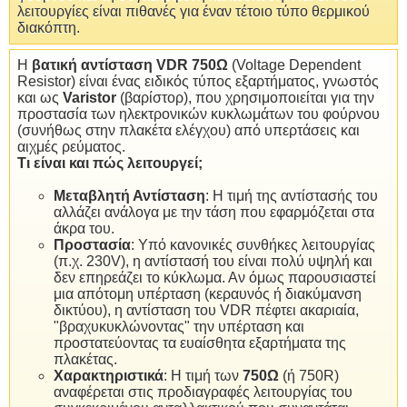
λειτουργίες είναι πιθανές για έναν τέτοιο τύπο θερμικού
διακόπτη.
Η
βατική αντίσταση VDR 750Ω
(Voltage Dependent
Resistor) είναι ένας ειδικός τύπος εξαρτήματος, γνωστός
και ως
Varistor
(βαρίστορ), που χρησιμοποιείται για την
προστασία των ηλεκτρονικών κυκλωμάτων του φούρνου
(συνήθως στην πλακέτα ελέγχου) από υπερτάσεις και
αιχμές ρεύματος.
Τι είναι και πώς λειτουργεί;
Μεταβλητή Αντίσταση
: Η τιμή της αντίστασής του
αλλάζει ανάλογα με την τάση που εφαρμόζεται στα
άκρα του.
Προστασία
: Υπό κανονικές συνθήκες λειτουργίας
(π.χ. 230V), η αντίστασή του είναι πολύ υψηλή και
δεν επηρεάζει το κύκλωμα. Αν όμως παρουσιαστεί
μια απότομη υπέρταση (κεραυνός ή διακύμανση
δικτύου), η αντίσταση του VDR πέφτει ακαριαία,
"βραχυκυκλώνοντας" την υπέρταση και
προστατεύοντας τα ευαίσθητα εξαρτήματα της
πλακέτας.
Χαρακτηριστικά
: Η τιμή των
750Ω
(ή 750R)
αναφέρεται στις προδιαγραφές λειτουργίας του