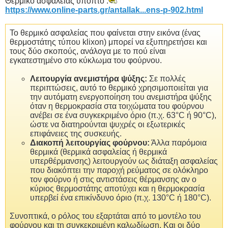
Θερμικό ασφαλείας ύποπτο .
https://www.online-parts.gr/antallak...ens-p-902.html
Το θερμικό ασφαλείας που φαίνεται στην εικόνα (ένας
θερμοστάτης τύπου klixon) μπορεί να εξυπηρετήσει και
τους δύο σκοπούς, ανάλογα με το πού είναι
εγκατεστημένο στο κύκλωμα του φούρνου.
Λειτουργία ανεμιστήρα ψύξης:
Σε πολλές
περιπτώσεις, αυτό το θερμικό χρησιμοποιείται για
την αυτόματη ενεργοποίηση του ανεμιστήρα ψύξης
όταν η θερμοκρασία στα τοιχώματα του φούρνου
ανέβει σε ένα συγκεκριμένο όριο (π.χ. 63°C ή 90°C),
ώστε να διατηρούνται ψυχρές οι εξωτερικές
επιφάνειες της συσκευής.
Διακοπή λειτουργίας φούρνου:
Άλλα παρόμοια
θερμικά (θερμικά ασφαλείας ή θερμικά
υπερθέρμανσης) λειτουργούν ως διάταξη ασφαλείας
που διακόπτει την παροχή ρεύματος σε ολόκληρο
τον φούρνο ή στις αντιστάσεις θέρμανσης αν ο
κύριος θερμοστάτης αποτύχει και η θερμοκρασία
υπερβεί ένα επικίνδυνο όριο (π.χ. 130°C ή 180°C).
Συνοπτικά, ο ρόλος του εξαρτάται από το μοντέλο του
φούρνου και τη συγκεκριμένη καλωδίωση. Και οι δύο