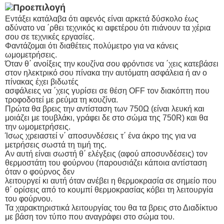
Εντάξει κατάλαβα ότι αφενός είναι αρκετά δύσκολο έως
αδύνατο να ΄ρθει τεχνικός κι αφετέρου ότι πιάνουν τα χέρια
σου σε τεχνικές εργασίες.
Φαντάζομαι ότι διαθέτεις πολύμετρο για να κάνεις
ωμομετρήσεις.
Όταν θ΄ ανοίξεις την κουζίνα σου φρόντισε να ΄χεις κατεβάσει
στον ηλεκτρικό σου πίνακα την αυτόματη ασφάλεια ή αν ο
πίνακας έχει βιδωτές
ασφάλειες να ΄χεις γυρίσει σε θέση OFF τον διακόπτη που
τροφοδοτεί με ρεύμα τη κουζίνα.
Πρώτα θα βρεις την αντίσταση των 750Ω (είναι λευκή και
μοιάζει με τουβλάκι, γράφει δε στο σώμα της 750R) και θα
την ωμομετρήσεις.
Ίσως χρειαστεί ν΄ αποσυνδέσεις τ΄ ένα άκρο της για να
μετρήσεις σωστά τη τιμή της.
Αν αυτή είναι σωστή θ΄ ελέγξεις (αφού αποσυνδέσεις) τον
θερμοστάτη του φούρνου (παρουσιάζει κάποια αντίσταση
όταν ο φούρνος δεν
λειτουργεί κι αυτή όταν ανέβει η θερμοκρασία σε σημείο που
θ΄ ορίσεις από το κουμπί θερμοκρασίας κόβει τη λειτουργία
του φούρνου.
Τα χαρακτηριστικά λειτουργίας του θα τα βρεις στο Διαδίκτυο
με βάση τον τύπο που αναγράφει στο σώμα του.