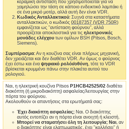
κεραμική αντίσταση που χρησιμοποιείται για να
χαμηλώσει την τάση σε κάποιο ενδεικτικό λαμπάκι ή
σε ένα μικρό μοτέρ, αλλά αυτή δεν είναι VDR.
Κωδικός Ανταλλακτικού
: Συχνά στα καταστήματα
ανταλλακτικών, ο κωδικός
00187357 (VDR 750R)
εμφανίζεται ως "αντίσταση φούρνου", αλλά
προορίζεται αποκλειστικά για τις
ηλεκτρονικές
μονάδες ελέγχου
των ομίλων BSH (Pitsos, Bosch,
Siemens).
Συμπέρασμα
: Αν η κουζίνα σας είναι πλήρως μηχανική,
δεν χρειάζεται και δεν διαθέτει VDR. Αν όμως ο φούρνος
έχει έστω και ένα
ψηφιακό ρολόι/οθόνη
, τότε το VDR
βρίσκεται κρυμμένο πάνω στην πλακέτα αυτού του
ρολογιού.
Ναι, η ηλεκτρική κουζίνα Pitsos
P1HCB42525/02
διαθέτει
διακόπτη (ή μικροδιακόπτη) ασφαλείας/λειτουργίας στην
πόρτα του φούρνου.
Ακολουθούν οι απαντήσεις στα ερωτήματά σας:
Έχει διακόπτη ασφαλείας;
Ναι. Ο διακόπτης
αυτός εντοπίζει αν η πόρτα είναι ανοιχτή ή κλειστή.
Μπορεί να σταματήσει όλη τη λειτουργία;
Ναι
, αν
ο διακόπτης είναι ελαττωματικός, έχει "κολλήσει" ή