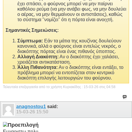
έχει σπάσει, ο φούρνος μπορεί να μην παίρνει
καθόλου ρεύμα (να μην ανάβει φως, να μην δουλεύει
ο αέρας, να μην θερμαίνουν οι αντιστάσεις), καθώς
το σύστημα "νομίζει" ότι η πόρτα είναι ανοιχτή.
Σημαντικές Σημειώσεις:
Σύμπτωμα:
Εάν τα μάτια της κουζίνας δουλεύουν
κανονικά, αλλά ο φούρνος είναι εντελώς νεκρός, ο
διακόπτης πόρτας είναι ένας πιθανός ύποπτος.
Αλλαγή Διακόπτη:
Αν ο διακόπτης έχει χαλάσει,
χρειάζεται αντικατάσταση.
Άλλη Πιθανότητα:
Αν ο διακόπτης είναι εντάξει, το
πρόβλημα μπορεί να εντοπίζεται στον κεντρικό
διακόπτη επιλογής λειτουργιών του φούρνου.
Τελευταία επεξεργασία από το χρήστη Κυριακίδης : 15-03-26 στις
04:58
anagnostou1
said:
15-03-26
15:50
Ευχαριστω πολυ