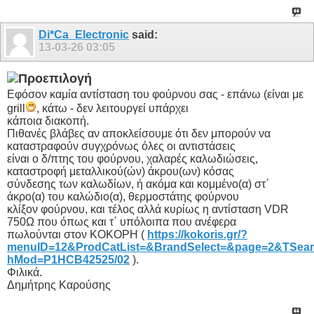
Di*Ca_Electronic
said:
13-03-26
03:05
Εφόσον καμία αντίσταση του φούρνου σας - επάνω (είναι με
grill
, κάτω - δεν λειτουργεί υπάρχει
κάποια διακοπή.
Πιθανές βλάβες αν αποκλείσουμε ότι δεν μπορούν να
καταστραφούν συγχρόνως όλες οι αντιστάσεις
είναι ο δ/πτης του φούρνου, χαλαρές καλωδιώσεις,
καταστροφή μεταλλικού(ών) άκρου(ων) κόσας
σύνδεσης των καλωδίων, ή ακόμα και κομμένο(α) στ΄
άκρο(α) του καλώδιο(α), θερμοστάτης φούρνου
κλίξον φούρνου, και τέλος αλλά κυρίως η αντίσταση VDR
750Ω που όπως και τ΄ υπόλοιπα που ανέφερα
πωλούνται στον ΚΟΚΟΡΗ (
https://kokoris.gr/?
menuID=12&ProdCatList=&BrandSelect=&page=2&TSear
hMod=P1HCB42525/02
).
Φιλικά.
Δημήτρης Καρούσης