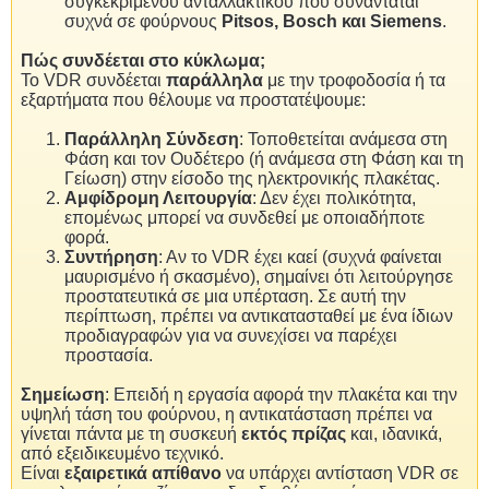
συγκεκριμένου ανταλλακτικού που συναντάται
συχνά σε φούρνους
Pitsos, Bosch και Siemens
.
Πώς συνδέεται στο κύκλωμα;
Το VDR συνδέεται
παράλληλα
με την τροφοδοσία ή τα
εξαρτήματα που θέλουμε να προστατέψουμε:
Παράλληλη Σύνδεση
: Τοποθετείται ανάμεσα στη
Φάση και τον Ουδέτερο (ή ανάμεσα στη Φάση και τη
Γείωση) στην είσοδο της ηλεκτρονικής πλακέτας.
Αμφίδρομη Λειτουργία
: Δεν έχει πολικότητα,
επομένως μπορεί να συνδεθεί με οποιαδήποτε
φορά.
Συντήρηση
: Αν το VDR έχει καεί (συχνά φαίνεται
μαυρισμένο ή σκασμένο), σημαίνει ότι λειτούργησε
προστατευτικά σε μια υπέρταση. Σε αυτή την
περίπτωση, πρέπει να αντικατασταθεί με ένα ίδιων
προδιαγραφών για να συνεχίσει να παρέχει
προστασία.
Σημείωση
: Επειδή η εργασία αφορά την πλακέτα και την
υψηλή τάση του φούρνου, η αντικατάσταση πρέπει να
γίνεται πάντα με τη συσκευή
εκτός πρίζας
και, ιδανικά,
από εξειδικευμένο τεχνικό.
Είναι
εξαιρετικά απίθανο
να υπάρχει αντίσταση VDR σε