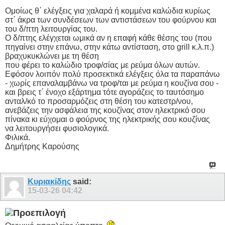
Ομοίως θ΄ ελέγξεις για χαλαρά ή κομμένα καλώδια κυρίως
στ΄ άκρα των συνδέσεων των αντιστάσεων του φούρνου και
του δ/πτη λειτουργίας του.
Ο δ/πτης ελέγχεται ωμικά αν η επαφή κάθε θέσης του (που
πηγαίνει στην επάνω, στην κάτω αντίσταση, στο grill κ.λ.π.)
βραχυκυκλώνει με τη θέση
που φέρει το καλώδιο τροφ/σίας με ρεύμα όλων αυτών.
Εφόσον λοιπόν πολύ προσεκτικά ελέγξεις όλα τα παραπάνω
- χωρίς επαναλαμβάνω να τροφ/ται με ρεύμα η κουζίνα σου -
και βρεις τ΄ ένοχο εξάρτημα τότε αγοράζεις το ταυτόσημο
ανταλ/κό το προσαρμόζεις στη θέση του κατεστρ/νου,
ανεβάζεις την ασφάλεια της κουζίνας στον ηλεκτρικό σου
πίνακα κι εύχομαι ο φούρνος της ηλεκτρικής σου κουζίνας
να λειτουργήσει φυσιολογικά.
Φιλικά.
Δημήτρης Καρούσης
Κυριακίδης
said:
15-03-26
04:42