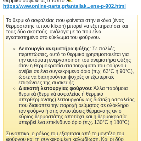
Θερμικό ασφαλείας ύποπτο .
https://www.online-parts.gr/antallak...ens-p-902.html
Το θερμικό ασφαλείας που φαίνεται στην εικόνα (ένας
θερμοστάτης τύπου klixon) μπορεί να εξυπηρετήσει και
τους δύο σκοπούς, ανάλογα με το πού είναι
εγκατεστημένο στο κύκλωμα του φούρνου.
Λειτουργία ανεμιστήρα ψύξης:
Σε πολλές
περιπτώσεις, αυτό το θερμικό χρησιμοποιείται για
την αυτόματη ενεργοποίηση του ανεμιστήρα ψύξης
όταν η θερμοκρασία στα τοιχώματα του φούρνου
ανέβει σε ένα συγκεκριμένο όριο (π.χ. 63°C ή 90°C),
ώστε να διατηρούνται ψυχρές οι εξωτερικές
επιφάνειες της συσκευής.
Διακοπή λειτουργίας φούρνου:
Άλλα παρόμοια
θερμικά (θερμικά ασφαλείας ή θερμικά
υπερθέρμανσης) λειτουργούν ως διάταξη ασφαλείας
που διακόπτει την παροχή ρεύματος σε ολόκληρο
τον φούρνο ή στις αντιστάσεις θέρμανσης αν ο
κύριος θερμοστάτης αποτύχει και η θερμοκρασία
υπερβεί ένα επικίνδυνο όριο (π.χ. 130°C ή 180°C).
Συνοπτικά, ο ρόλος του εξαρτάται από το μοντέλο του
φούρνου και τη συγκεκριμένη καλωδίωση. Και οι δύο