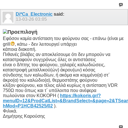
Di*Ca_Electronic
said:
13-03-26
03:05
Εφόσον καμία αντίσταση του φούρνου σας - επάνω (είναι με
grill
, κάτω - δεν λειτουργεί υπάρχει
κάποια διακοπή.
Πιθανές βλάβες αν αποκλείσουμε ότι δεν μπορούν να
καταστραφούν συγχρόνως όλες οι αντιστάσεις
είναι ο δ/πτης του φούρνου, χαλαρές καλωδιώσεις,
καταστροφή μεταλλικού(ών) άκρου(ων) κόσας
σύνδεσης των καλωδίων, ή ακόμα και κομμένο(α) στ΄
άκρο(α) του καλώδιο(α), θερμοστάτης φούρνου
κλίξον φούρνου, και τέλος αλλά κυρίως η αντίσταση VDR
750Ω που όπως και τ΄ υπόλοιπα που ανέφερα
πωλούνται στον ΚΟΚΟΡΗ (
https://kokoris.gr/?
menuID=12&ProdCatList=&BrandSelect=&page=2&TSear
hMod=P1HCB42525/02
).
Φιλικά.
Δημήτρης Καρούσης