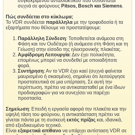
συγκεκριμένου ανταλλακτικού που συναντάται
συχνά σε φούρνους
Pitsos, Bosch και Siemens
.
Πώς συνδέεται στο κύκλωμα;
Το VDR συνδέεται
παράλληλα
με την τροφοδοσία ή τα
εξαρτήματα που θέλουμε να προστατέψουμε:
Παράλληλη Σύνδεση
: Τοποθετείται ανάμεσα στη
Φάση και τον Ουδέτερο (ή ανάμεσα στη Φάση και τη
Γείωση) στην είσοδο της ηλεκτρονικής πλακέτας.
Αμφίδρομη Λειτουργία
: Δεν έχει πολικότητα,
επομένως μπορεί να συνδεθεί με οποιαδήποτε
φορά.
Συντήρηση
: Αν το VDR έχει καεί (συχνά φαίνεται
μαυρισμένο ή σκασμένο), σημαίνει ότι λειτούργησε
προστατευτικά σε μια υπέρταση. Σε αυτή την
περίπτωση, πρέπει να αντικατασταθεί με ένα ίδιων
προδιαγραφών για να συνεχίσει να παρέχει
προστασία.
Σημείωση
: Επειδή η εργασία αφορά την πλακέτα και την
υψηλή τάση του φούρνου, η αντικατάσταση πρέπει να
γίνεται πάντα με τη συσκευή
εκτός πρίζας
και, ιδανικά,
από εξειδικευμένο τεχνικό.
Είναι
εξαιρετικά απίθανο
να υπάρχει αντίσταση VDR σε