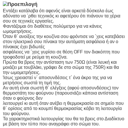
Εντάξει κατάλαβα ότι αφενός είναι αρκετά δύσκολο έως
αδύνατο να ΄ρθει τεχνικός κι αφετέρου ότι πιάνουν τα χέρια
σου σε τεχνικές εργασίες.
Φαντάζομαι ότι διαθέτεις πολύμετρο για να κάνεις
ωμομετρήσεις.
Όταν θ΄ ανοίξεις την κουζίνα σου φρόντισε να ΄χεις κατεβάσει
στον ηλεκτρικό σου πίνακα την αυτόματη ασφάλεια ή αν ο
πίνακας έχει βιδωτές
ασφάλειες να ΄χεις γυρίσει σε θέση OFF τον διακόπτη που
τροφοδοτεί με ρεύμα τη κουζίνα.
Πρώτα θα βρεις την αντίσταση των 750Ω (είναι λευκή και
μοιάζει με τουβλάκι, γράφει δε στο σώμα της 750R) και θα
την ωμομετρήσεις.
Ίσως χρειαστεί ν΄ αποσυνδέσεις τ΄ ένα άκρο της για να
μετρήσεις σωστά τη τιμή της.
Αν αυτή είναι σωστή θ΄ ελέγξεις (αφού αποσυνδέσεις) τον
θερμοστάτη του φούρνου (παρουσιάζει κάποια αντίσταση
όταν ο φούρνος δεν
λειτουργεί κι αυτή όταν ανέβει η θερμοκρασία σε σημείο που
θ΄ ορίσεις από το κουμπί θερμοκρασίας κόβει τη λειτουργία
του φούρνου.
Τα χαρακτηριστικά λειτουργίας του θα τα βρεις στο Διαδίκτυο
με βάση τον τύπο που αναγράφει στο σώμα του.