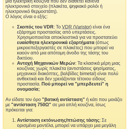
μια ηλεκτρική κουζίνα που δεν διαθέτει κανένα
ηλεκτρονικό στοιχείο (πλακέτα, ψηφιακό ρολόι ή
ηλεκτρονικό θερμοστάτη).
Ο λόγος είναι ο εξής:
Σκοπός του VDR
: Το
VDR (Varistor)
είναι ένα
εξάρτημα προστασίας από υπερτάσεις.
Χρησιμοποιείται αποκλειστικά για να προστατεύει
ευαίσθητα ηλεκτρονικά εξαρτήματα
(όπως
μικροεπεξεργαστές σε πλακέτες) που μπορεί να
καούν από μια απότομη άνοδο της τάσης του
δικτύου.
Αντοχή Μηχανικών Μερών
: Τα κλασικά μέρη μιας
κουζίνας χωρίς πλακέτα (αντιστάσεις ψησίματος,
μηχανικοί διακόπτες, βαλβίδες bimetal) είναι πολύ
ανθεκτικά και δεν χρειάζονται τέτοιου είδους
προστασία.
Πού μπορεί να "μπερδευτεί" η
ονομασία;
Αν είδατε τον όρο
"βατική αντίσταση"
ή κάτι που μοιάζει
με
"αντίσταση 750Ω"
σε μια απλή κουζίνα, ίσως
πρόκειται για:
Αντίσταση εκτόνωσης/πτώσης τάσης
: Σε
ορισμένα μοντέλα, μπορεί να υπάρχει μια μεγάλη