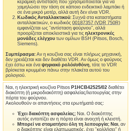
κεραμική αντίσταση που χρησιμοποιείται για να
χαμηλώσει την τάση σε κάποιο ενδεικτικό λαμπάκι ή
σε ένα μικρό μοτέρ, αλλά αυτή δεν είναι VDR.
Κωδικός Ανταλλακτικού
: Συχνά στα καταστήματα
ανταλλακτικών, ο κωδικός
00187357 (VDR 750R)
εμφανίζεται ως "αντίσταση φούρνου", αλλά
προορίζεται αποκλειστικά για τις
ηλεκτρονικές
μονάδες ελέγχου
των ομίλων BSH (Pitsos, Bosch,
Siemens).
Συμπέρασμα
: Αν η κουζίνα σας είναι πλήρως μηχανική,
δεν χρειάζεται και δεν διαθέτει VDR. Αν όμως ο φούρνος
έχει έστω και ένα
ψηφιακό ρολόι/οθόνη
, τότε το VDR
βρίσκεται κρυμμένο πάνω στην πλακέτα αυτού του
ρολογιού.
Ναι, η ηλεκτρική κουζίνα Pitsos
P1HCB42525/02
διαθέτει
διακόπτη (ή μικροδιακόπτη) ασφαλείας/λειτουργίας στην
πόρτα του φούρνου.
Ακολουθούν οι απαντήσεις στα ερωτήματά σας:
Έχει διακόπτη ασφαλείας;
Ναι. Ο διακόπτης
αυτός εντοπίζει αν η πόρτα είναι ανοιχτή ή κλειστή.
Μπορεί να σταματήσει όλη τη λειτουργία;
Ναι
, αν
ο διακόπτης είναι ελαττωματικός, έχει "κολλήσει" ή