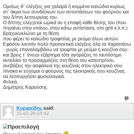
Ομοίως θ΄ ελέγξεις για χαλαρά ή κομμένα καλώδια κυρίως
στ΄ άκρα των συνδέσεων των αντιστάσεων του φούρνου και
του δ/πτη λειτουργίας του.
Ο δ/πτης ελέγχεται ωμικά αν η επαφή κάθε θέσης του (που
πηγαίνει στην επάνω, στην κάτω αντίσταση, στο grill κ.λ.π.)
βραχυκυκλώνει με τη θέση
που φέρει το καλώδιο τροφ/σίας με ρεύμα όλων αυτών.
Εφόσον λοιπόν πολύ προσεκτικά ελέγξεις όλα τα παραπάνω
- χωρίς επαναλαμβάνω να τροφ/ται με ρεύμα η κουζίνα σου -
και βρεις τ΄ ένοχο εξάρτημα τότε αγοράζεις το ταυτόσημο
ανταλ/κό το προσαρμόζεις στη θέση του κατεστρ/νου,
ανεβάζεις την ασφάλεια της κουζίνας στον ηλεκτρικό σου
πίνακα κι εύχομαι ο φούρνος της ηλεκτρικής σου κουζίνας
να λειτουργήσει φυσιολογικά.
Φιλικά.
Δημήτρης Καρούσης
Κυριακίδης
said:
15-03-26
04:42