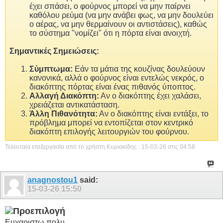
έχει σπάσει, ο φούρνος μπορεί να μην παίρνει
καθόλου ρεύμα (να μην ανάβει φως, να μην δουλεύει
ο αέρας, να μην θερμαίνουν οι αντιστάσεις), καθώς
το σύστημα "νομίζει" ότι η πόρτα είναι ανοιχτή.
Σημαντικές Σημειώσεις:
Σύμπτωμα:
Εάν τα μάτια της κουζίνας δουλεύουν
κανονικά, αλλά ο φούρνος είναι εντελώς νεκρός, ο
διακόπτης πόρτας είναι ένας πιθανός ύποπτος.
Αλλαγή Διακόπτη:
Αν ο διακόπτης έχει χαλάσει,
χρειάζεται αντικατάσταση.
Άλλη Πιθανότητα:
Αν ο διακόπτης είναι εντάξει, το
πρόβλημα μπορεί να εντοπίζεται στον κεντρικό
διακόπτη επιλογής λειτουργιών του φούρνου.
Τελευταία επεξεργασία από το χρήστη Κυριακίδης : 15-03-26 στις
04:58
anagnostou1
said:
15-03-26
15:50
Ευχαριστω πολυ