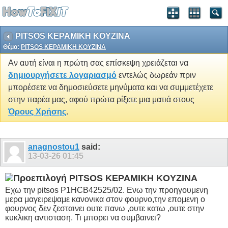
PITSOS ΚΕΡΑΜΙΚΗ KOYZINA
Θέμα:
PITSOS ΚΕΡΑΜΙΚΗ KOYZINA
Αν αυτή είναι η πρώτη σας επίσκεψη χρειάζεται να
δημιουργήσετε λογαριασμό
εντελώς δωρεάν πριν
μπορέσετε να δημοσιεύσετε μηνύματα και να συμμετέχετε
στην παρέα μας, αφού πρώτα ρίξετε μια ματιά στους
Όρους Χρήσης
.
anagnostou1
said:
13-03-26
01:45
PITSOS ΚΕΡΑΜΙΚΗ KOYZINA
Εχω την pitsos P1HCB42525/02. Ενω την προηγουμενη
μερα μαγειρεψαμε κανονικα στον φουρνο,την επομενη ο
φουρνος δεν ζεσταινει ουτε πανω ,ουτε κατω ,ουτε στην
κυκλικη αντισταση. Τι μπορει να συμβαινει?