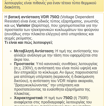
λειτουργίες είναι πιθανές για έναν τέτοιο τύπο θερμικού
διακόπτη.
Η
βατική αντίσταση VDR 750Ω
(Voltage Dependent
Resistor) είναι ένας ειδικός τύπος εξαρτήματος, γνωστός
και ως
Varistor
(βαρίστορ), που χρησιμοποιείται για την
προστασία των ηλεκτρονικών κυκλωμάτων του φούρνου
(συνήθως στην πλακέτα ελέγχου) από υπερτάσεις και
αιχμές ρεύματος.
Τι είναι και πώς λειτουργεί;
Μεταβλητή Αντίσταση
: Η τιμή της αντίστασής του
αλλάζει ανάλογα με την τάση που εφαρμόζεται στα
άκρα του.
Προστασία
: Υπό κανονικές συνθήκες λειτουργίας
(π.χ. 230V), η αντίστασή του είναι πολύ υψηλή και
δεν επηρεάζει το κύκλωμα. Αν όμως παρουσιαστεί
μια απότομη υπέρταση (κεραυνός ή διακύμανση
δικτύου), η αντίσταση του VDR πέφτει ακαριαία,
"βραχυκυκλώνοντας" την υπέρταση και
προστατεύοντας τα ευαίσθητα εξαρτήματα της
πλακέτας.
Χαρακτηριστικά
: Η τιμή των
750Ω
(ή 750R)
αναφέρεται στις προδιαγραφές λειτουργίας του