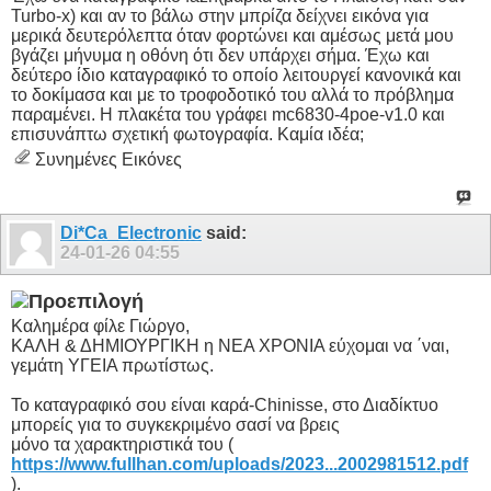
Turbo-x) και αν το βάλω στην μπρίζα δείχνει εικόνα για
μερικά δευτερόλεπτα όταν φορτώνει και αμέσως μετά μου
βγάζει μήνυμα η οθόνη ότι δεν υπάρχει σήμα. Έχω και
δεύτερο ίδιο καταγραφικό το οποίο λειτουργεί κανονικά και
το δοκίμασα και με το τροφοδοτικό του αλλά το πρόβλημα
παραμένει. Η πλακέτα του γράφει mc6830-4poe-v1.0 και
επισυνάπτω σχετική φωτογραφία. Καμία ιδέα;
Συνημένες Εικόνες
Di*Ca_Electronic
said:
24-01-26
04:55
Καλημέρα φίλε Γιώργο,
ΚΑΛΗ & ΔΗΜΙΟΥΡΓΙΚΗ η ΝΕΑ ΧΡΟΝΙΑ εύχομαι να ΄ναι,
γεμάτη ΥΓΕΙΑ πρωτίστως.
Το καταγραφικό σου είναι καρά-Chinisse, στο Διαδίκτυο
μπορείς για το συγκεκριμένο σασί να βρεις
μόνο τα χαρακτηριστικά του (
https://www.fullhan.com/uploads/2023...2002981512.pdf
).