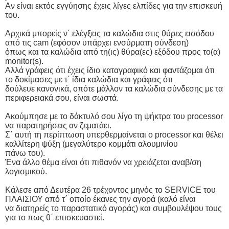
Αν είναι εκτός εγγύησης έχεις λίγες ελπίδες για την επισκευή
του.
Αρχικά μπορείς ν΄ ελέγξεις τα καλώδια στις θύρες εισόδου
από τις cam (εφόσον υπάρχει ενσύρματη σύνδεση)
όπως και τα καλώδια από τη(ις) θύρα(ες) εξόδου προς το(α)
monitor(s).
Αλλά γράφεις ότι έχεις ίδιο καταγραφικό και φαντάζομαι ότι
το δοκίμασες με τ΄ ίδια καλώδια και γράφεις ότι
δούλευε κανονικά, οπότε μάλλον τα καλώδια σύνδεσης με τα
περιφερειακά σου, είναι σωστά.
Ακούμπησε με το δάκτυλό σου λίγο τη ψήκτρα του processor
να παρατηρήσεις αν ζεματάει.
Σ΄ αυτή τη περίπτωση υπερθερμαίνεται ο processor και θέλει
καλλίτερη ψύξη (μεγαλύτερο κομμάτι αλουμινίου
πάνω του).
Ένα άλλο θέμα είναι ότι πιθανόν να χρειάζεται αναβ/ση
λογισμικού.
Κάλεσε από Δευτέρα 26 τρέχοντος μηνός το SERVICE του
ΠΛΑΙΣΙΟΥ από τ΄ οποίο έκανες την αγορά (καλό είναι
να διατηρείς το παραστατικό αγοράς) και συμβουλέψου τους
για το πως θ΄ επισκευαστεί.