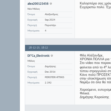
Καλησπέρα σας χρόνι
alex200123456
Ευχαριστώ πολύ. Έχω
Νέο Μέλος
Όνομα
Αλεξανδρος
Εγγραφή
Sep 2024
Περιοχή
Περιστέρι
Μηνύματα
4
28-12-25,
18:12
Φίλε Αλέξανδρε,
Di*Ca_Electronic
ΧΡΟΝΙΑ ΠΟΛΛΑ για τι
Μέλος
Στο video που παρακ
ο
Όνομα
Δημήτρης
φαίνεται από το 4
λε
τύπου στρογγυλού σ
Εγγραφή
Dec 2016
Κάνε πολύ ΠΡΟΣΕΚΤΙΚ
Περιοχή
PERISTERI ATTIKIS
στην ολοκλήρωση τότε
Νομίζω ότι όλα θα π
Μηνύματα
2.392
Χαρούμενο, ευτυχισμέ
Φιλικά.
Δημήτρης Καρούσης