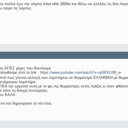
α πολλά έχω την σόμπα lintel elite 2800w και θέλω να αλλάξω τις δύο λ
 πάρει τις λάμπες.
ς ΑΓΙΕΣ μέρες που διανύουμε.
ολουθούμε από το link :
https://www.youtube.com/watch?v=qI4RXLf88_w
πτό πως γίνεται αλλαγή των λαμπτήρων σε θερμάστρα ΕΛΛΗΝΙΚΗ με θερμα
τενόμακρου λαμπτήρα.
Α την εργασία αυτή με το φις της θερμάστρας εκτός πρίζας κι όταν φθάσει
 κάνε τη δοκιμή λειτουργίας.
άνε ΚΑΛΑ.
νο και δημιουργικό το νέο έτος.