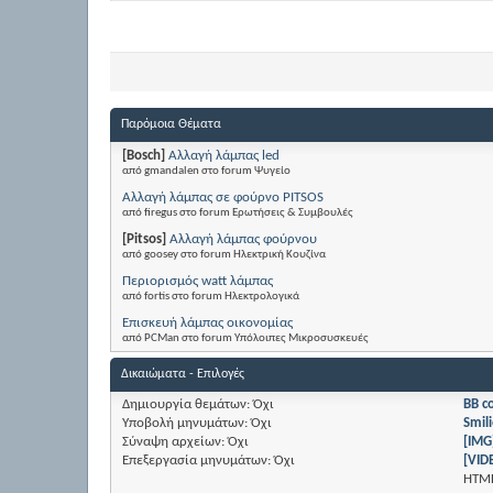
Παρόμοια Θέματα
[Bosch]
Αλλαγή λάμπας led
από gmandalen στο forum Ψυγείο
Αλλαγή λάμπας σε φούρνο PITSOS
από firegus στο forum Ερωτήσεις & Συμβουλές
[Pitsos]
Αλλαγή λάμπας φούρνου
από goosey στο forum Ηλεκτρική Κουζίνα
Περιορισμός watt λάμπας
από fortis στο forum Ηλεκτρολογικά
Επισκευή λάμπας οικονομίας
από PCMan στο forum Υπόλοιπες Μικροσυσκευές
Δικαιώματα - Επιλογές
Δημιουργία θεμάτων:
Όχι
BB c
Υποβολή μηνυμάτων:
Όχι
Smili
Σύναψη αρχείων:
Όχι
[IMG
Επεξεργασία μηνυμάτων:
Όχι
[VID
HTM