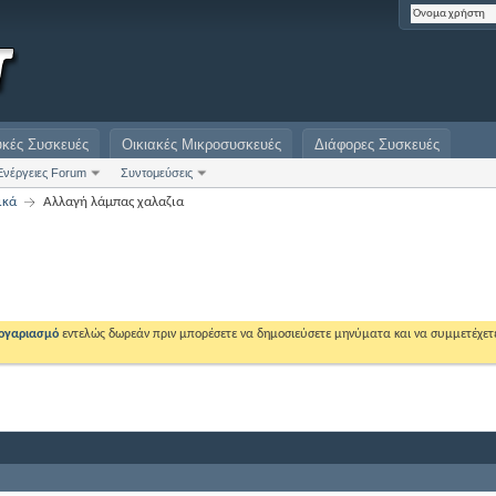
υκές Συσκευές
Οικιακές Μικροσυσκευές
Διάφορες Συσκευές
Ενέργειες Forum
Συντομεύσεις
ικά
Αλλαγή λάμπας χαλαζια
λογαριασμό
εντελώς δωρεάν πριν μπορέσετε να δημοσιεύσετε μηνύματα και να συμμετέχετ