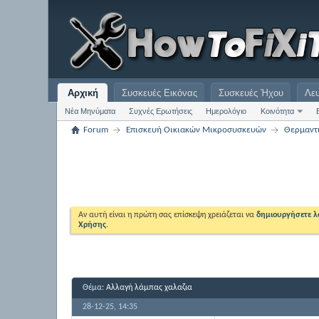
Αρχική
Συσκευές Εικόνας
Συσκευές Ήχου
Λε
Νέα Μηνύματα
Συχνές Ερωτήσεις
Ημερολόγιο
Κοινότητα
Forum
Επισκευή Οικιακών Μικροσυσκευών
Θερμαντ
Αν αυτή είναι η πρώτη σας επίσκεψη χρειάζεται να
δημιουργήσετε 
Χρήσης
.
Θέμα:
Αλλαγή λάμπας χαλαζια
28-12-25,
14:35