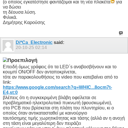
(ο οποίος εγκατέστησε φαντάζομαι και τη νέα πλακέτα
για
να δώσει
τη δέουσα λύση.
Φιλικά.
Δημήτρης Καρούσης
Di*Ca_Electronic
said:
20-10-25
02:14
Επειδή όμως γράφεις ότι τα LED΄s αναβοσβήνουν και το
κουμπί ON/OFF δεν ανταποκρίνεται,
τότε αν παρακολουθήσεις το video που κατεβαίνει από το
link:
https://www.google.com/search?q=WHIC...8ocm7t-
E4,st:0
βλέπεις ότι η συγκεκριμένη βλάβη οφείλεται σε
προβληματικό ηλεκτρολυτικό πυκνωτή (φουσκωμένο),
στο PCB που βρίσκεται στη πλάτη του πλυντηρίου, κι ο
οποίος όταν αντικατασταθεί με καινούργιο
ταυτόσημης τιμής χωρητικότητας και τάσης (αλλά αν η ανοχή
στη τάση είναι μεγαλύτερη δεν πειράζει