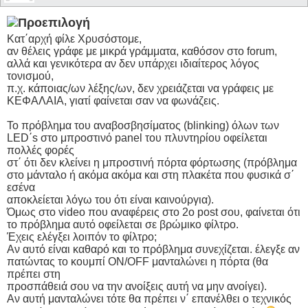
Κατ΄αρχή φίλε Χρυσόστομε,
αν θέλεις γράφε με μικρά γράμματα, καθόσον στο forum,
αλλά και γενικότερα αν δεν υπάρχει ιδιαίτερος λόγος
τονισμού,
π.χ. κάποιας/ων λέξης/ων, δεν χρειάζεται να γράφεις με
ΚΕΦΑΛΑΙΑ, γιατί φαίνεται σαν να φωνάζεις.
Το πρόβλημα του αναβοσβησίματος (blinking) όλων των
LED΄s στο μπροστινό panel του πλυντηρίου οφείλεται
πολλές φορές
στ΄ ότι δεν κλείνει η μπροστινή πόρτα φόρτωσης (πρόβλημα
στο μάνταλο ή ακόμα ακόμα και στη πλακέτα που φυσικά σ΄
εσένα
αποκλείεται λόγω του ότι είναι καινούργια).
Όμως στο video που αναφέρεις στο 2ο post σου, φαίνεται ότι
το πρόβλημα αυτό οφείλεται σε βρώμικο φίλτρο.
Έχεις ελέγξει λοιπόν το φίλτρο;
Αν αυτό είναι καθαρό και το πρόβλημα συνεχίζεται. έλεγξε αν
πατώντας το κουμπί ON/OFF μανταλώνει η πόρτα (θα
πρέπει στη
προσπάθειά σου να την ανοίξεις αυτή να μην ανοίγει).
Αν αυτή μανταλώνει τότε θα πρέπει ν΄ επανέλθει ο τεχνικός