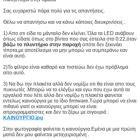
Σας ευχαριστώ πάρα πολύ για τις απαντήσεις.
Θέλω να απαντησω και να κάνω κάποιες διευκρινίσεις .
1) Απο οτι είδα το μάνταλο δεν κλείνει.'Ολα τα LED ανάβουν
όπως είδατε όπως στο βίντεο που σας έστειλα στο 0:22,όταν
βάζω το πλυντήριο στην παροχή
οπότε δεν ξεκινάει
τίποτα,με αποτέλεσμα να μην μπορώ να συμπεράνω εαν
είναι αυτό.
2)Το φίλτρο είναι καθαρό και πιστεύω δεν έχω πρόβλημα
απο αυτό.
3) Να δω την πλακέτα αλλά δεν νομίζω οτι θα είναι απο τους
πυκνωτές .Μπορώ να το ελέγξω και εγω που εχω αυτά τα
εργαλειά που λέτε αλλα δεν νομίζω η πλακέτα φαινεται
εντελως καινούργια με το ίδιο firmware.Τώρα μπορεί να είναι
πιθανό γιατί οι καινούργιες μπορεί να είναι
απρογραμματιστες και δεν το ξέρω με σιγουριά .
ΚΑΙΝΟΥΡΓΙO.jpg
Στην φωτογραφία φαίνεται η καινούργια.Εμένα με μια πρώτη
ματιά δεν μου φαίνεται μεταχειρισμένη .