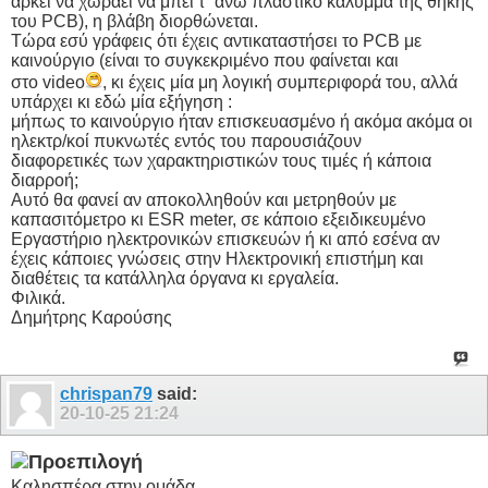
αρκεί να χωράει να μπει τ΄ άνω πλαστικό κάλυμμα της θήκης
του PCB), η βλάβη διορθώνεται.
Τώρα εσύ γράφεις ότι έχεις αντικαταστήσει το PCB με
καινούργιο (είναι το συγκεκριμένο που φαίνεται και
στο video
, κι έχεις μία μη λογική συμπεριφορά του, αλλά
υπάρχει κι εδώ μία εξήγηση :
μήπως το καινούργιο ήταν επισκευασμένο ή ακόμα ακόμα οι
ηλεκτρ/κοί πυκνωτές εντός του παρουσιάζουν
διαφορετικές των χαρακτηριστικών τους τιμές ή κάποια
διαρροή;
Αυτό θα φανεί αν αποκολληθούν και μετρηθούν με
καπασιτόμετρο κι ESR meter, σε κάποιο εξειδικευμένο
Εργαστήριο ηλεκτρονικών επισκευών ή κι από εσένα αν
έχεις κάποιες γνώσεις στην Ηλεκτρονική επιστήμη και
διαθέτεις τα κατάλληλα όργανα κι εργαλεία.
Φιλικά.
Δημήτρης Καρούσης
chrispan79
said:
20-10-25
21:24
Καλησπέρα στην ομάδα