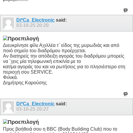
Di*Ca_Electronic
said:
03-10-25
20:20
Διευκρίνησε φίλε Αχιλλέα τ΄ είδος της μυρωδιάς και από
ποιό σημείο του διαδρόμου προέρχεται.
Αν διατηρείς την απόδειξη αγοράς του διαδρόμου μπορείς
να ΄χεις μία τηλεφωνική επικ/νία με το
κατ/μα αγοράς του και να ρωτήσεις για το πλησιέστερο στη
περιοχή σου SERVICE.
Φιλικά.
Δημήτρης Καρούσης
Di*Ca_Electronic
said:
03-10-25
20:27
Προς βοήθειά σου η BBC (Body Building Club) που το