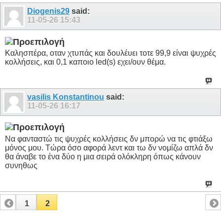
Diogenis29
said:
11-05-26
15:43
Καλησπέρα, οταν χτυπάς και δουλέυει τοτε 99,9 είναι ψυχρές
κολλήσεις, και 0,1 καποιο led(s) εχει/ουν θέμα.
vasilis Konstantinou
said:
11-05-26
16:17
Να φανταστώ τις ψυχρές κολλήσεις δν μπορώ να τις φτιάξω
μόνος μου. Τώρα όσο αφορά λεντ και τω δν νομίζω απλά δν
θα άναβε το ένα δύο η μια σειρά ολόκληρη όπως κάνουν
συνηθως
1
2