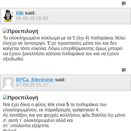
klik
said:
06-09-25
16:08
Το ολοκληρωμένο κύκλωμα με τα 5 (όχι 4) ποδαράκια, θέλει
έλεγχο αν λειτουργεί. Έχει προστασίες μέσα του και δεν
καίγεται τόσο εύκολα. Λόγω υπερθέρμανσης όμως μπορεί
να έχουν ξεκολλήσει κάποια ποδαράκια του και να έχουν
οξειδωθεί.
Di*Ca_Electronic
said:
07-09-25
01:37
Ναι έχει δίκιο ο φίλος klik είναι
5
τα ποδαράκια του
ολοκληρωμένου, εκ παραδρομής γράφτηκαν 4.
Ας κοιτάξεις και για ψυχρές κολλήσεις φίλε Βασίλη όχι μόνο
σ΄ αυτό τ΄ ολοκληρωμένο αλλά και
στ΄ υπόλοιπα εξαρτ/τα.
Φιλικά.