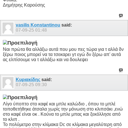
Δημήτρης Καρούσης
vasilis Konstantinou
said:
07-09-25
01:48
Ναι πρώτα θα αλλάξω αυτά που μου πες τώρα για τ αλλά δν
ξέρω ποιος μπορεί να τα τσεκαρει γτ εγώ δν ξέρω απ' αυτά
ας ελπίσουμε να τ αλλάξω και να δουλεψει
Κυριακίδης
said:
07-09-25
09:30
Λίγο ύποπτο στο καφέ και μπλε καλώδιο , όπου το μπλέ
τοποθετήθηκε άτσαλα χωρίς την μόνωση στο κλιπσάκι ,ενώ
στο καφέ είναι οκ . Κούνα το μπλε μπας και ξεκόλλησε από
το κλιπ .
Το πολύμετρο στην κλίμακα Dc σε κλίμακα μεγαλύτερη από