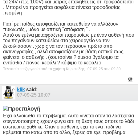
τα 24V (π.χ. 100V) και μετράς επαληθεύεις ότι τροφοδοτείται
. Μπορεί να προηγείται ασφάλεια πίνακα τροφοδοσίας
πεσμένη
Γιατί ρε παίδες αποφασίζεται κατευθείαν να αλλάξουν
πυκνωτές , μόνο με οπτική "απόφαση " .
Αυτό σε εμένα μεταφράζεται παρομοίως με έναν ασθενή που
τον πηγαίνουν κατευθείαν στο χειρουργείο να τον
ξεκοιλιάσουν , χωρίς να τον περάσουν πρώτα από
ακτινογραφίες , αλλά αποφασίζουν με βάση οπτικά πως
φαίνεται ο ασθενής . (κουτσαίνει ? άμεσα βγάλσιμο τα
εντόσθια / πονάει κεφάλι ? κόψιμο το κεφάλι )
Τελευταία επεξεργασία από το χρήστη Κυριακίδης : 07-09-25 στις
09:39
klik
said:
07-09-25
10:07
Εχει αλλοιωθει το περιβλημα. Αυτο γινεται οταν τα λαστχακια
στεγανοποιησης εχουν φυγει απι τη θεση τους οποτε το λάδι
εσωτερικα χαθηκε. Οταν ο ασθενης εχει το ενα ποδι να
κρέμεται πιο κατω απο το αλλο, ξερεις οτι εχει προβλημα.