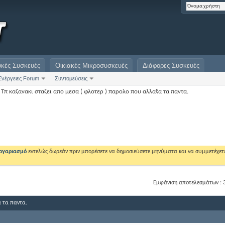
υκές Συσκευές
Οικιακές Μικροσυσκευές
Διάφορες Συσκευές
Ενέργειες Forum
Συντομεύσεις
Τπ καζανακι σταζει απο μεσα ( φλοτερ ) παρολο που αλλαξα τα παντα.
λογαριασμό
εντελώς δωρεάν πριν μπορέσετε να δημοσιεύσετε μηνύματα και να συμμετέχετ
Εμφάνιση αποτελεσμάτων : 3
α τα παντα.