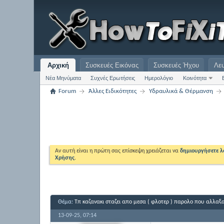
Αρχική
Συσκευές Εικόνας
Συσκευές Ήχου
Λε
Νέα Μηνύματα
Συχνές Ερωτήσεις
Ημερολόγιο
Κοινότητα
Forum
Άλλες Ειδικότητες
Υδραυλικά & Θέρμανση
Αν αυτή είναι η πρώτη σας επίσκεψη χρειάζεται να
δημιουργήσετε 
Χρήσης
.
Θέμα:
Τπ καζανακι σταζει απο μεσα ( φλοτερ ) παρολο που αλλαξ
13-09-25,
07:14