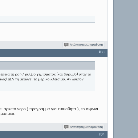
Απάντηση με παράθεση
#33
υνέπεια τη ροή / ρυθμό γεμίσματος (και θόρυβο) όταν το
ίως) ΔΕΝ τη μειώνει το μερικό κλείσιμο. Αν λοιπόν
ι αρκετο νερο ( προγραμμα για ευαισθητα ), το σιφωνι
ιμοποιω.
Απάντηση με παράθεση
#34