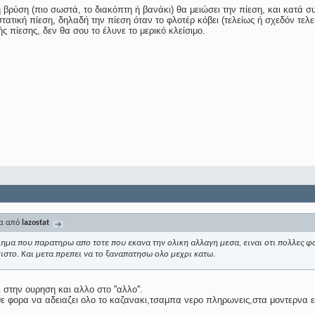
τη βρύση (πιο σωστά, το διακόπτη ή βανάκι) θα μειώσει την πίεση, και κατά σ
στατική πίεση, δηλαδή την πίεση όταν το φλοτέρ κόβει (τελείως ή σχεδόν τελε
 πίεσης, δεν θα σου το έλυνε το μερικό κλείσιμο.
μα από
lazostat
ημα που παρατηρω απο τοτε που εκανα την ολικη αλλαγη μεσα, ειναι οτι πολλες φο
χιστο. Και μετα πρεπει να το ξαναπατησω ολο μεχρι κατω.
στην ουρηση και αλλο στο ''αλλο''.
ε φορα να αδειαζει ολο το καζανακι,τσαμπα νερο πληρωνεις,στα μοντερνα εχ