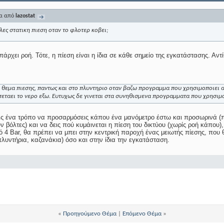
μα από
lazostat
 λες στατικη πιεση οταν το φλοτερ κοβει;
πάρχει ροή. Τότε, η πίεση είναι η ίδια σε κάθε σημείο της εγκατάστασης. Αντ
ι θεμα πιεσης, παντως και στο πλυντηριο οταν βαζω προγραμμα που χρησιμοποιει α
 πεταει το νερο εξω. Ευτυχως δε γινεται στα συνηθισμενα προγραμματα που χρησιμ
ις ένα τρόπο να προσαρμόσεις κάπου ένα μανόμετρο έστω και προσωρινά (π.
 βόλτες) και να δεις πού κυμάινεται η πίεση του δικτύου (χωρίς ροή κάπου),
 4 Bar, θα πρέπει να μπει στην κεντρική παροχή ένας μειωτής πίεσης, που 
πλυντήρια, καζανάκια) όσο και στην ίδια την εγκατάσταση.
«
Προηγούμενο Θέμα
|
Επόμενο Θέμα
»