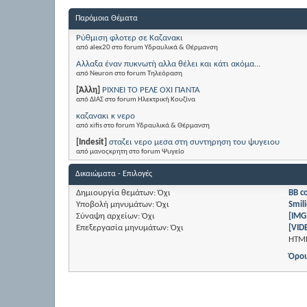
Παρόμοια Θέματα
Ρύθμιση φλοτερ σε Καζανακι
από alex20 στο forum Υδραυλικά & Θέρμανση
Αλλαξα έναν πυκνωτή αλλα θέλει και κάτι ακόμα...
από Neuron στο forum Τηλεόραση
[Άλλη]
ΡΙΧΝΕΙ ΤΟ ΡΕΛΕ ΟΧΙ ΠΑΝΤΑ
από ΔΙΑΣ στο forum Ηλεκτρική Κουζίνα
καζανακι κ νερο
από xifis στο forum Υδραυλικά & Θέρμανση
[Indesit]
σταζει νερο μεσα στη συντηρηση του ψυγειου
από μανοςκρητη στο forum Ψυγείο
Δικαιώματα - Επιλογές
Δημιουργία θεμάτων:
Όχι
BB c
Υποβολή μηνυμάτων:
Όχι
Smili
Σύναψη αρχείων:
Όχι
[IMG
Επεξεργασία μηνυμάτων:
Όχι
[VID
HTM
Όροι