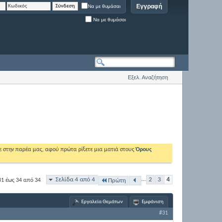
Εγγραφή
Να με θυμάσαι
Να με θυμάσαι
Εξελ. Αναζήτηση
ε στην παρέα μας, αφού πρώτα ρίξετε μια ματιά στους
Όρους
Σελίδα 4 από 4
...
2
3
4
1 έως 34 από 34
Πρώτη
Εργαλεία Θεμάτων
Εμφάνιση
#31