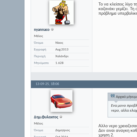
Το να κλείσεις λίγο 
καζανάκι γεμίζει. Τη 
πρόβλημα υπερβολικής
nyannaco
Μέλος
Όνομα
Νίκος
Εγγραφή
Aug 2013
Περιοχή
Χαλάνδρι
Μηνύματα
1.628
13-09-25,
18:06
Αρχικό μήνυ
Ενα μονο προβλ
νερο, αλλα ελα
Δημ.Φυλακτος
Μέλος
Αλλο νερο χρειαζεσαι 
Δεν ειναι αναγκη καθ
Όνομα
Δημητριος
χρηση 2.