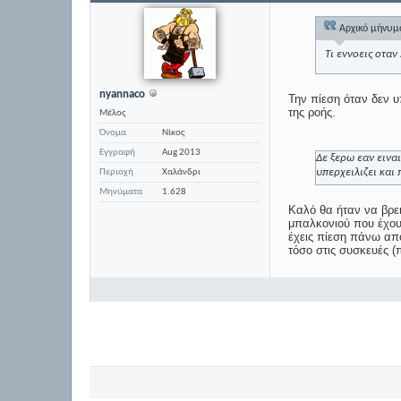
Αρχικό μήνυ
Τι εννοεις οταν
nyannaco
Την πίεση όταν δεν υ
της ροής.
Μέλος
Όνομα
Νίκος
Εγγραφή
Aug 2013
Δε ξερω εαν εινα
υπερχειλιζει και
Περιοχή
Χαλάνδρι
Μηνύματα
1.628
Καλό θα ήταν να βρε
μπαλκονιού που έχουν
έχεις πίεση πάνω από
τόσο στις συσκευές (