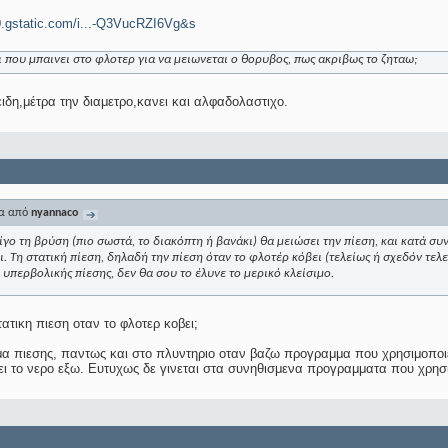
n0.gstatic.com/i...-Q3VucRZI6Vg&s
 που μπαινει στο φλοτερ για να μειωνεται ο θορυβος, πως ακριβως το ζηταω;
ειδη,μέτρα την διαμετρο,κανει και αλφαδολαστιχο.
μα από
nyannaco
λίγο τη βρύση (πιο σωστά, το διακόπτη ή βανάκι) θα μειώσει την πίεση, και κατά σ
ι. Τη στατική πίεση, δηλαδή την πίεση όταν το φλοτέρ κόβει (τελείως ή σχεδόν τελε
 υπερβολικής πίεσης, δεν θα σου το έλυνε το μερικό κλείσιμο.
τατικη πιεση οταν το φλοτερ κοβει;
μα πιεσης, παντως και στο πλυντηριο οταν βαζω προγραμμα που χρησιμοποιε
αει το νερο εξω. Ευτυχως δε γινεται στα συνηθισμενα προγραμματα που χρησ