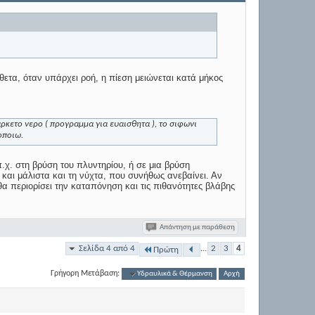
ίθετα, όταν υπάρχει ροή, η πίεση μειώνεται κατά μήκος
ρκετο νερο ( προγραμμα για ευαισθητα ), το σιφωνι
οποιω.
χ. στη βρύση του πλυντηρίου, ή σε μια βρύση
 και μάλιστα και τη νύχτα, που συνήθως ανεβαίνει. Αν
θα περιορίσει την καταπόνηση και τις πιθανότητες βλάβης
Απάντηση με παράθεση
Σελίδα 4 από 4
...
2
3
4
Πρώτη
Γρήγορη Μετάβαση:
Υδραυλικά & Θέρμανση
Αρχή