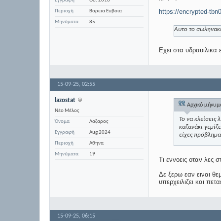
Εγγραφή
Oct 2016
https://encrypted-tb
Περιοχή
Βορεια Ευβοια
Μηνύματα
85
Αυτο το σωληνακι
Εχει στα υδραυιλικα 
15-09-25,
02:55
lazostat
Αρχικό μήνυ
Νέο Μέλος
Το να κλείσεις 
Όνομα
Λαζαρος
καζανάκι γεμίζε
Εγγραφή
Aug 2024
είχες πρόβλημα
Περιοχή
Αθηνα
Μηνύματα
19
Τι εννοεις οταν λες σ
Δε ξερω εαν ειναι θε
υπερχειλιζει και πετ
15-09-25,
06:15