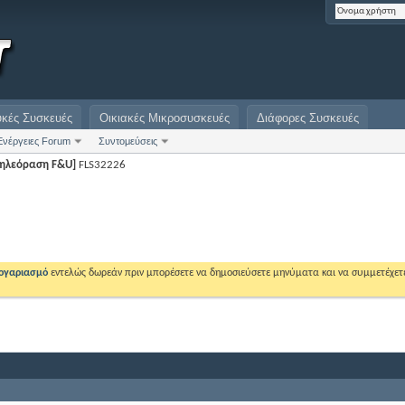
υκές Συσκευές
Οικιακές Μικροσυσκευές
Διάφορες Συσκευές
Ενέργειες Forum
Συντομεύσεις
Τηλεόραση F&U]
FLS32226
λογαριασμό
εντελώς δωρεάν πριν μπορέσετε να δημοσιεύσετε μηνύματα και να συμμετέχετ