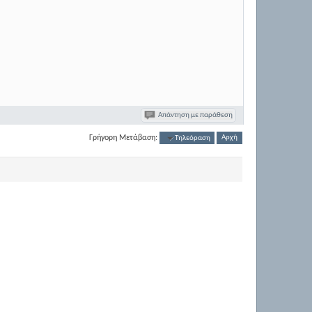
Απάντηση με παράθεση
Γρήγορη Μετάβαση:
Τηλεόραση
Αρχή