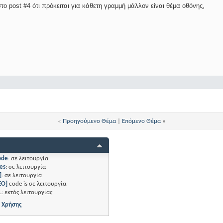
το post #4 ότι πρόκειται για κάθετη γραμμή μάλλον είναι θέμα οθόνης,
«
Προηγούμενο Θέμα
|
Επόμενο Θέμα
»
ode
:
σε λειτουργία
es
:
σε λειτουργία
]
:
σε λειτουργία
EO]
code is
σε λειτουργία
L:
εκτός λειτουργίας
 Χρήσης