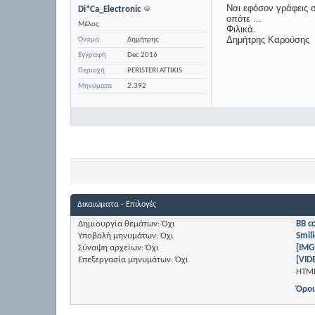
Ναι εφόσον γράφεις σ
Di*Ca_Electronic
οπότε ...
Μέλος
Φιλικά.
Δημήτρης Καρούσης
Όνομα
Δημήτρης
Εγγραφή
Dec 2016
Περιοχή
PERISTERI ATTIKIS
Μηνύματα
2.392
Δικαιώματα - Επιλογές
Δημιουργία θεμάτων:
Όχι
BB c
Υποβολή μηνυμάτων:
Όχι
Smili
Σύναψη αρχείων:
Όχι
[IMG
Επεξεργασία μηνυμάτων:
Όχι
[VID
HTM
Όροι