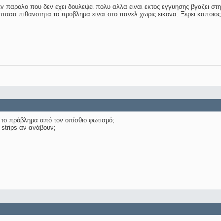
 παρολο που δεν εχει δουλεψει πολυ αλλα ειναι εκτος εγγυησης βγαζει στη
 πασα πιθανοτητα το προβλημα ειναι στο πανελ χωρις εικονα. Ξερει καποι
 το πρόβλημα από τον οπίσθιο φωτισμό;
 strips αν ανάβουν;