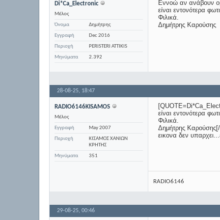
Εννοώ αν ανάβουν ομ
Di*Ca_Electronic
είναι εντονότερα φωτ
Μέλος
Φιλικά.
Δημήτρης Καρούσης
Όνομα
Δημήτρης
Εγγραφή
Dec 2016
Περιοχή
PERISTERI ATTIKIS
Μηνύματα
2.392
28-08-25,
18:47
[QUOTE=Di*Ca_Electr
RADIO6146KISAMOS
είναι εντονότερα φωτ
Μέλος
Φιλικά.
Δημήτρης Καρούσης[/ 
Εγγραφή
May 2007
εικονα δεν υπαρχει..
Περιοχή
ΚΙΣΑΜΟΣ ΧΑΝΙΩΝ
ΚΡΗΤΗΣ
Μηνύματα
351
RADIO6146
29-08-25,
00:46