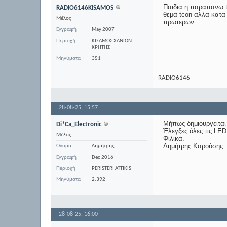
Παιδια η παραπανω tv
RADIO6146KISAMOS
θεμα tcon αλλα κατα
Μέλος
πρωτερων
Εγγραφή
May 2007
Περιοχή
ΚΙΣΑΜΟΣ ΧΑΝΙΩΝ
ΚΡΗΤΗΣ
Μηνύματα
351
RADIO6146
28-08-25,
15:57
Μήπως δημιουργείται
Di*Ca_Electronic
Έλεγξες όλες τις LED
Μέλος
Φιλικά.
Δημήτρης Καρούσης
Όνομα
Δημήτρης
Εγγραφή
Dec 2016
Περιοχή
PERISTERI ATTIKIS
Μηνύματα
2.392
28-08-25,
16:00