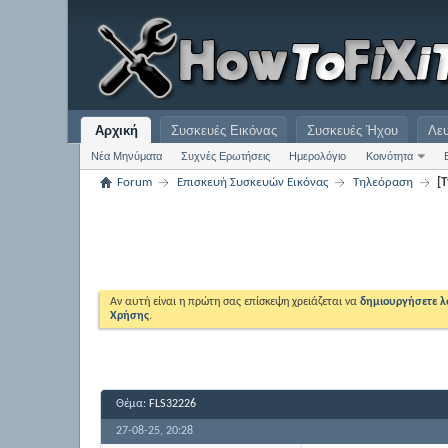
Αρχική
Συσκευές Εικόνας
Συσκευές Ήχου
Λε
Νέα Μηνύματα
Συχνές Ερωτήσεις
Ημερολόγιο
Κοινότητα
Forum
Επισκευή Συσκευών Εικόνας
Τηλεόραση
[
Αν αυτή είναι η πρώτη σας επίσκεψη χρειάζεται να
δημιουργήσετε 
Χρήσης
.
Θέμα:
FLS32226
27-08-25,
20:28