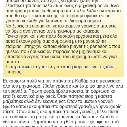
μπορει οι ιμαντες που εχεις να εχουν χασει την
ελαστικοτητα τους αλλα ισως ολος ο μηχανισμος να θελει
συντηρηση οπως καθαρισμα απο παλιο λαδακι και γρασο
που θα ειχε εκ κατασκευης και περασμα φυσικα νεου
γρασου και λαδι για λιπανση σε διαφορα σημεια
Να ξερεις οτι ακομα και κατεστραμενα γραναζια μπορεις
να βρεις ανοιγοντας τον μηχανισμο τις καμερας
Γενικα ηταν και εινα πολυ δυσκολη εργασια και μετα ολα
αυτα θελουν ρυθμισμα συμφωνα με το μανουαλ τις
εταιριας ,υπηρχαν καποια video player τις panasonic που
ηθελαν που δουλεια αν πειραζες τον μηχανισμο και
επρεπε να ξερεις πολυ καλο τον μηχανημα ωστε να γινει
σωστα
Τ απραπανω τα γραφω γιατι και η καμερα ειναι τις ιδιας
εταιριας
Ευχαριστω πολύ για την απάντηση. Καθάρισα επιφανειακά
όλο τον μηχανισμό, έβαλα γράσσο και έστριψα μετά λίγο όλα
τα γρανάζια. Πρώτη φορά, έβαλα κασέτα, τη φόρτωσα και
έπαιζε κανονικά play back. Όταν πάτησα stop η κασέτα
μαζεύτηκε αλλά δεν έκανε eject. Όταν το μεσαίο γρανάζι
(φώτο κάτω) ακουμπάει στο αριστερό γρανάζι, γύρνα χωρίς
πίεση. Όταν όμως ακουμπάει στο δεξί γρανάζι, θέλει πίεση
που αδυνατεί το μοτέρ και ο ιμάντας να δώσουν. Αυτό δεν
γίνεται πάντα, εξαρτάται από τη θέση που είχα αφήσει από
πριν τον μηχανισμό του 1ου ιμάντα, στη δεύτερη φώτο.