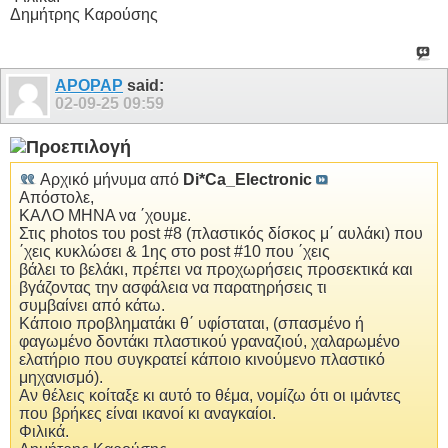
Δημήτρης Καρούσης
APOPAP
said:
02-09-25
09:59
Αρχικό μήνυμα από
Di*Ca_Electronic
Απόστολε,
ΚΑΛΟ ΜΗΝΑ να ΄χουμε.
Στις photos του post #8 (πλαστικός δίσκος μ΄ αυλάκι) που
΄χεις κυκλώσει & 1ης στο post #10 που ΄χεις
βάλει το βελάκι, πρέπει να προχωρήσεις προσεκτικά και
βγάζοντας την ασφάλεια να παρατηρήσεις τι
συμβαίνει από κάτω.
Κάποιο προβληματάκι θ΄ υφίσταται, (σπασμένο ή
φαγωμένο δοντάκι πλαστικού γραναζιού, χαλαρωμένο
ελατήριο που συγκρατεί κάποιο κινούμενο πλαστικό
μηχανισμό).
Αν θέλεις κοίταξε κι αυτό το θέμα, νομίζω ότι οι ιμάντες
που βρήκες είναι ικανοί κι αναγκαίοι.
Φιλικά.