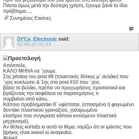
Πάντα όμως μετά την δεύτερη χρήση, έχουμε ξανά το ίδιο
πρόβλημα.....
Συνημένες Εικόνες
Di*Ca_Electronic
said:
02-09-25
01:43
Απόστολε,
ΚΑΛΟ ΜΗΝΑ να ΄χουμε.
Στις photos του post #8 (πλαστικός δίσκος μ΄ αυλάκι) που
΄χεις κυκλώσει & 1ης στο post #10 που ΄χεις
βάλει το βελάκι, πρέπει να προχωρήσεις προσεκτικά και
βγάζοντας την ασφάλεια να παρατηρήσεις τι
συμβαίνει από κάτω.
Κάποιο προβληματάκι θ΄ υφίσταται, (σπασμένο ή φαγωμένο
δοντάκι πλαστικού γραναζιού, χαλαρωμένο
ελατήριο που συγκρατεί κάποιο κινούμενο πλαστικό
μηχανισμό).
Αν θέλεις κοίταξε κι αυτό το θέμα, νομίζω ότι οι ιμάντες που
βρήκες είναι ικανοί κι αναγκαίοι.
Φιλικά.