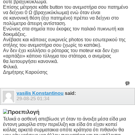
ούτε βραχυκύκλωμα.
Επίσης μέτρησε κάθε button του ανεμιστήρα σου πατημένο
να δείχνει 0 Ω (βραχυκύκλωμα) ενώ όταν είναι
σε κανονική θέση (όχι πατημένο) πρέπει να δείχνει στο
πολύμετρο άπειρη αντίσταση.
Ενώνεις στα σημεία που έκοψες τον παλαιό πυκνωτή και
δοκιμάζεις.
Ανέβασε και κάποιες ευκρινείς photos του εσωτερικού της
στήλης του ανεμιστήρα σου (χωρίς το καπάκι).
Αν δεν έχει κολλήσει ο ρότορας του moteur και δεν έχει
«αρπάξει» κάποιο τύλιγμα του στάτορα, ο ανεμ/ρας
θα λειτουργήσει κανονικά.
Φιλικά.
Δημήτρης Καρούσης
vasilis Konstantinou
said:
29-08-25
01:34
Τελικά ο ασθενή απεβίωσε γτ όταν το άνοιξα μέσα είδα μια
έντονη μαυρίλα στην περιέλιξη και είδα ότι είχαν κοπεί
κιόλας αρκετά συρματακια οπότε κράτησα ότι πιθανόν θα