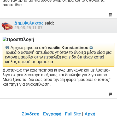
μου εάν χρήσιμο για άλλον ανεμιστήρα και τα υπόλοιπα
σκουπίδια
Δημ.Φυλακτος
said:
29-08-25
11:07
Αρχικό μήνυμα από
vasilis Konstantinou
Τελικά ο ασθενή απεβίωσε γτ όταν το άνοιξα μέσα είδα μια
έντονη μαυρίλα στην περιέλιξη και είδα ότι είχαν κοπεί
κιόλας αρκετά συρματακια
Δυστυχως την εχω πατησει κι εγω,μαγκωνε και με λυσιμο-
λιγο σπρευ λασκαρε ο αξονας και δουλεψε για λιγο καιρο.
Μετα ξανα τα ιδια εως οτου την 3η φορα ''μαυρισε ο τοπος''
και πηγε για ανακυκλωση.
Σύνδεση
Εγγραφή
Full Site
Αρχή