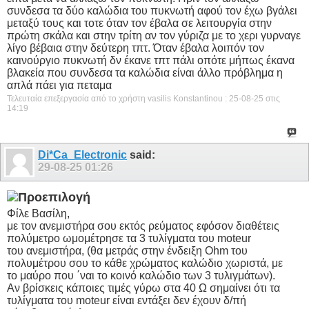
συνδεσα τα δύο καλώδια του πυκνωτή αφού τον έχω βγάλει
μεταξύ τους και τοτε όταν τον έβαλα σε λειτουργία στην
πρώτη σκάλα και στην τρίτη αν τον γύριζα με το χερι γυρναγε
λίγο βέβαια στην δεύτερη τπτ. Όταν έβαλα λοιπόν τον
καινούργιο πυκνωτή δν έκανε τπτ πάλι οπότε μήπως έκανα
βλακεία που συνδεσα τα καλώδια είναι άλλο πρόβλημα η
απλά πάει για πεταμα
Τελευταία επεξεργασία από το χρήστη vasilis Konstantinou : 25-08-25 στις
14:19
Di*Ca_Electronic
said:
29-08-25
01:26
Φίλε Βασίλη,
με τον ανεμιστήρα σου εκτός ρεύματος εφόσον διαθέτεις
πολύμετρο ωμομέτρησε τα 3 τυλίγματα του moteur
του ανεμιστήρα, (θα μετράς στην ένδειξη Ohm του
πολυμέτρου σου το κάθε χρώματος καλώδιο χωριστά, με
το μαύρο που ΄ναι το κοινό καλώδιο των 3 τυλιγμάτων).
Αν βρίσκεις κάποιες τιμές γύρω στα 40 Ω σημαίνει ότι τα
τυλίγματα του moteur είναι εντάξει δεν έχουν δ/πή