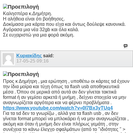
Καλησπέρα κ.Δημήτρη.
Η αλήθεια είναι ότι βοήθησες.
Δοκίμασα μια κάρτα που είχα και όντως δούλεψε κανονικά.
Αγόρασα μια νέα 32gb και όλα καλά.
Σε ευχαριστώ για μια φορά ακόμη.
Κυριακίδης
said:
17-05-25
09:16
Προς κ Δημήτρη , μια ερώτηση , υποθέτω οι κάρτες sd έχουν
την ίδια μοίρα και τύχη όπως τα flash usb αποθηκευτικά
μέσα . Όπου σε μερικά από αυτά αν δεν γίνεται τακτικά
format ή αν γεμίσει αρκετά ή μνήμη , δείχνει στοιχεία να μην
αναγνωρίζεται αργότερα και να φέρνει προβλήματα .
https://www.youtube.com/watch?v=0l7Bx3yTUq4
Για τα sd δεν το γνωρίζω , αλλά για τα flash usb , αν δεν
γίνεται format μπορεί να μπλοκάρει ή να μην αναγνωρίζεται ,
ακόμη και όταν ή μνήμη δεν είναι πλήρως γεμάτη , στην
συνέχεια το κάνω έλεγχο σφαλμάτων (από το "ιδιότητες " >