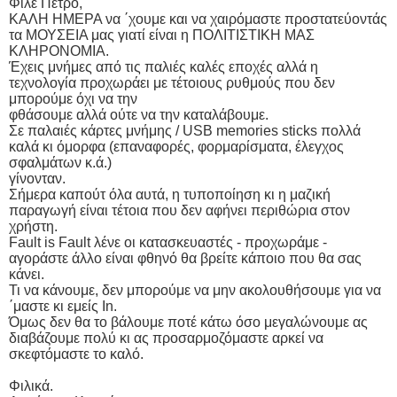
Φίλε Πέτρο,
ΚΑΛΗ ΗΜΕΡΑ να ΄χουμε και να χαιρόμαστε προστατεύοντάς
τα ΜΟΥΣΕΙΑ μας γιατί είναι η ΠΟΛΙΤΙΣΤΙΚΗ ΜΑΣ
ΚΛΗΡΟΝΟΜΙΑ.
Έχεις μνήμες από τις παλιές καλές εποχές αλλά η
τεχνολογία προχωράει με τέτοιους ρυθμούς που δεν
μπορούμε όχι να την
φθάσουμε αλλά ούτε να την καταλάβουμε.
Σε παλαιές κάρτες μνήμης / USB memories sticks πολλά
καλά κι όμορφα (επαναφορές, φορμαρίσματα, έλεγχος
σφαλμάτων κ.ά.)
γίνονταν.
Σήμερα καπούτ όλα αυτά, η τυποποίηση κι η μαζική
παραγωγή είναι τέτοια που δεν αφήνει περιθώρια στον
χρήστη.
Fault is Fault λένε οι κατασκευαστές - προχωράμε -
αγοράστε άλλο είναι φθηνό θα βρείτε κάποιο που θα σας
κάνει.
Τι να κάνουμε, δεν μπορούμε να μην ακολουθήσουμε για να
΄μαστε κι εμείς In.
Όμως δεν θα το βάλουμε ποτέ κάτω όσο μεγαλώνουμε ας
διαβάζουμε πολύ κι ας προσαρμοζόμαστε αρκεί να
σκεφτόμαστε το καλό.
Φιλικά.