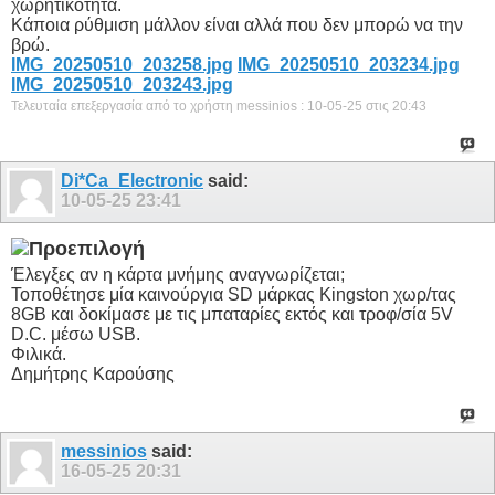
χωρητικότητα.
Κάποια ρύθμιση μάλλον είναι αλλά που δεν μπορώ να την
βρώ.
IMG_20250510_203258.jpg
IMG_20250510_203234.jpg
IMG_20250510_203243.jpg
Τελευταία επεξεργασία από το χρήστη messinios : 10-05-25 στις
20:43
Di*Ca_Electronic
said:
10-05-25
23:41
Έλεγξες αν η κάρτα μνήμης αναγνωρίζεται;
Τοποθέτησε μία καινούργια SD μάρκας Kingston χωρ/τας
8GB και δοκίμασε με τις μπαταρίες εκτός και τροφ/σία 5V
D.C. μέσω USB.
Φιλικά.
Δημήτρης Καρούσης
messinios
said:
16-05-25
20:31