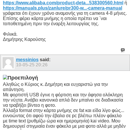
https://www.alibaba.com/product-deta...538300560.html
ή
https://manuals.plus/zanlure/pr300-w...-camera-manual
γράφεται ότι έχουν χρόνο αναμονής για τη camera 4-8 μήνες.
Επίσης φέρει κάρτα μνήμης η οποία πρέπει να ΄ναι
τοποθετημένη πριν την έναρξη λειτουργίας της.
Φιλικά.
Δημήτρης Καρούσης
messinios
said:
10-05-25
20:26
Αληθώς ο Κύριος κ. Δημήτρη και ευχαριστώ για την
απάντηση.
Με φορτιστή USB έγινε η φόρτιση και την άφησα ολόκληρη
την νύχτα. Ανάβει κανονικά απλά δεν μπαίνει σε διαδικασία
να τραβήξει βίντεο η φοτο.
Άλλαξα format στην κάρτα μνήμης σε fat και είδα λίγο φώς...
εννοώντας ότι αφού την έβαλα σε pc βλέπω πλέον φάκελο
με time text (ρυθμίζω ώρα και ημερομηνία) kai video. Μου
δημιουργεί στιγμιαία έναν φάκελο με μια φοτο αλλά με μηδέν