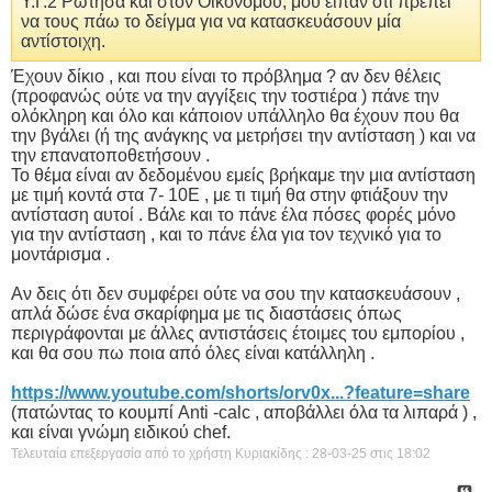
Υ.Γ.2 Ρώτησα και στον Οικονόμου, μου είπαν ότι πρέπει
να τους πάω το δείγμα για να κατασκευάσουν μία
αντίστοιχη.
Έχουν δίκιο , και που είναι το πρόβλημα ? αν δεν θέλεις
(προφανώς ούτε να την αγγίξεις την τοστιέρα ) πάνε την
ολόκληρη και όλο και κάποιον υπάλληλο θα έχουν που θα
την βγάλει (ή της ανάγκης να μετρήσει την αντίσταση ) και να
την επανατοποθετήσουν .
Το θέμα είναι αν δεδομένου εμείς βρήκαμε την μια αντίσταση
με τιμή κοντά στα 7- 10Ε , με τι τιμή θα στην φτιάξουν την
αντίσταση αυτοί . Βάλε και το πάνε έλα πόσες φορές μόνο
για την αντίσταση , και το πάνε έλα για τον τεχνικό για το
μοντάρισμα .
Αν δεις ότι δεν συμφέρει ούτε να σου την κατασκευάσουν ,
απλά δώσε ένα σκαρίφημα με τις διαστάσεις όπως
περιγράφονται με άλλες αντιστάσεις έτοιμες του εμπορίου ,
και θα σου πω ποια από όλες είναι κατάλληλη .
https://www.youtube.com/shorts/orv0x...?feature=share
(πατώντας το κουμπί Anti -calc , αποβάλλει όλα τα λιπαρά ) ,
και είναι γνώμη ειδικού chef.
Τελευταία επεξεργασία από το χρήστη Κυριακίδης : 28-03-25 στις
18:02