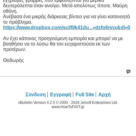
έγχρωμες γραμμές που εμφανίζονται για μερικά
δευτερόλεπτα όταν ανοίγει. Μετά απολύτως τίποτε. Μαύρη
οθόνη.
Ανέβασα ένα μικρής διάρκειας βίντεο για να γίνει κατανοητό
το πρόβλημα.
https://www.dropbox.com/scl/fi/k41du...=dzfo6nnx&dl=0
Αν έχει κάποιος προηγούμενη εμπειρία και μπορεί να με
βοηθήσει να το λύσω θα τον ευχαριστούσα εκ των
προτέρων.
Θοδωρής
Σύνδεση
Εγγραφή
Full Site
Αρχή
vBulletin Version 4.2.5 © 2000 - 2026 Jelsoft Enterprises Ltd.
www.HowToFiXiT.gr