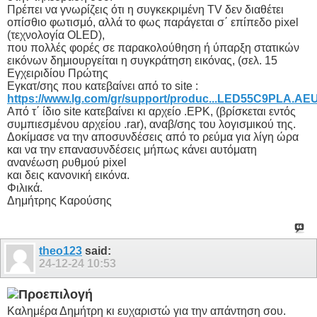
Πρέπει να γνωρίζεις ότι η συγκεκριμένη TV δεν διαθέτει
οπίσθιο φωτισμό, αλλά το φως παράγεται σ΄ επίπεδο pixel
(τεχνολογία OLED),
που πολλές φορές σε παρακολούθηση ή ύπαρξη στατικών
εικόνων δημιουργείται η συγκράτηση εικόνας, (σελ. 15
Εγχειριδίου Πρώτης
Εγκατ/σης που κατεβαίνει από το site :
https://www.lg.com/gr/support/produc...LED55C9PLA.AE
Από τ΄ ίδιο site κατεβαίνει κι αρχείο .EPK, (βρίσκεται εντός
συμπιεσμένου αρχείου .rar), αναβ/σης του λογισμικού της.
Δοκίμασε να την αποσυνδέσεις από το ρεύμα για λίγη ώρα
και να την επανασυνδέσεις μήπως κάνει αυτόματη
ανανέωση ρυθμού pixel
και δεις κανονική εικόνα.
Φιλικά.
Δημήτρης Καρούσης
theo123
said:
24-12-24
10:53
Καλημέρα Δημήτρη κι ευχαριστώ για την απάντηση σου.