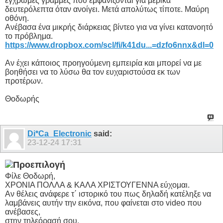
έγχρωμες γραμμές που εμφανίζονται για μερικά
δευτερόλεπτα όταν ανοίγει. Μετά απολύτως τίποτε. Μαύρη
οθόνη.
Ανέβασα ένα μικρής διάρκειας βίντεο για να γίνει κατανοητό
το πρόβλημα.
https://www.dropbox.com/scl/fi/k41du...=dzfo6nnx&dl=0
Αν έχει κάποιος προηγούμενη εμπειρία και μπορεί να με
βοηθήσει να το λύσω θα τον ευχαριστούσα εκ των
προτέρων.
Θοδωρής
Di*Ca_Electronic
said:
23-12-24
17:31
Φίλε Θοδωρή,
ΧΡΟΝΙΑ ΠΟΛΛΑ & ΚΑΛΑ ΧΡΙΣΤΟΥΓΕΝΝΑ εύχομαι.
Αν θέλεις ανάφερε τ΄ ιστορικό του πως δηλαδή κατέληξε να
λαμβάνεις αυτήν την εικόνα, που φαίνεται στο video που
ανέβασες,
στην τηλεόρασή σου.