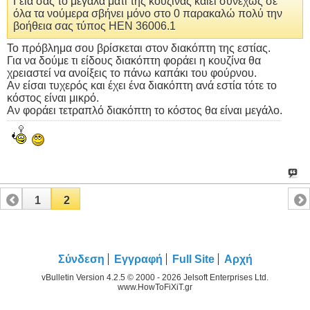
Γεια σας το μεγάλα μάτι της κουζίνας καίει συνεχώς σε
όλα τα νούμερα σβήνει μόνο στο 0 παρακαλώ πολύ την
βοήθεια σας τύπος ΗΕΝ 36006.1
Το πρόβλημα σου βρίσκεται στον διακόπτη της εστίας.
Για να δούμε τι είδους διακόπτη φοράει η κουζίνα θα
χρειαστεί να ανοίξεις το πάνω καπάκι του φούρνου.
Αν είσαι τυχερός και έχει ένα διακόπτη ανά εστία τότε το
κόστος είναι μικρό.
Αν φοράει τετραπλό διακόπτη το κόστος θα είναι μεγάλο.
1
2
Σύνδεση
Εγγραφή
Full Site
Αρχή
vBulletin Version 4.2.5 © 2000 - 2026 Jelsoft Enterprises Ltd.
www.HowToFiXiT.gr