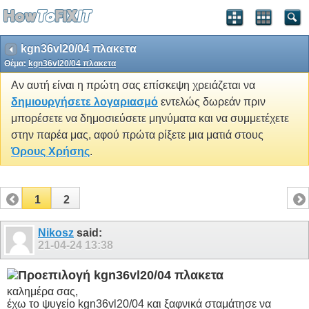
kgn36vl20/04 πλακετα
Θέμα:
kgn36vl20/04 πλακετα
Αν αυτή είναι η πρώτη σας επίσκεψη χρειάζεται να
δημιουργήσετε λογαριασμό
εντελώς δωρεάν πριν
μπορέσετε να δημοσιεύσετε μηνύματα και να συμμετέχετε
στην παρέα μας, αφού πρώτα ρίξετε μια ματιά στους
Όρους Χρήσης
.
1
2
Nikosz
said:
21-04-24
13:38
kgn36vl20/04 πλακετα
καλημέρα σας,
έχω το ψυγείο kgn36vl20/04 και ξαφνικά σταμάτησε να