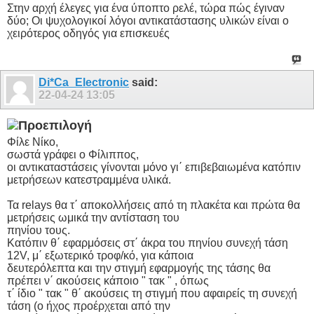
Στην αρχή έλεγες για ένα ύποπτο ρελέ, τώρα πώς έγιναν
δύο; Οι ψυχολογικοί λόγοι αντικατάστασης υλικών είναι ο
χειρότερος οδηγός για επισκευές
Di*Ca_Electronic
said:
22-04-24
13:05
Φίλε Νίκο,
σωστά γράφει ο Φίλιππος,
οι αντικαταστάσεις γίνονται μόνο γι΄ επιβεβαιωμένα κατόπιν
μετρήσεων κατεστραμμένα υλικά.
Τα relays θα τ΄ αποκολλήσεις από τη πλακέτα και πρώτα θα
μετρήσεις ωμικά την αντίσταση του
πηνίου τους.
Κατόπιν θ΄ εφαρμόσεις στ΄ άκρα του πηνίου συνεχή τάση
12V, μ΄ εξωτερικό τροφ/κό, για κάποια
δευτερόλεπτα και την στιγμή εφαρμογής της τάσης θα
πρέπει ν΄ ακούσεις κάποιο " τακ " , όπως
τ΄ ίδιο " τακ " θ΄ ακούσεις τη στιγμή που αφαιρείς τη συνεχή
τάση (ο ήχος προέρχεται από την