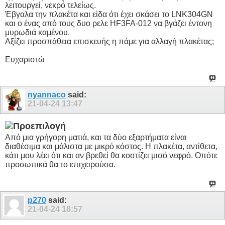
λειτουργεί, νεκρό τελείως.
Έβγαλα την πλακέτα και είδα ότι έχει σκάσει το LNK304GN
και ο ένας από τους δυο ρελε HF3FA-012 να βγάζει έντονη
μυρωδιά καμένου.
Αξίζει προσπάθεια επισκευής η πάμε για αλλαγή πλακέτας;
Ευχαριστώ
nyannaco
said:
21-04-24
13:47
Από μια γρήγορη ματιά, και τα δύο εξαρτήματα είναι
διαθέσιμα και μάλιστα με μικρό κόστος. Η πλακέτα, αντίθετα,
κάτι μου λέει ότι και αν βρεθεί θα κοστίζει μισό νεφρό. Οπότε
προσωπικά θα το επιχειρούσα.
p270
said:
21-04-24
18:57