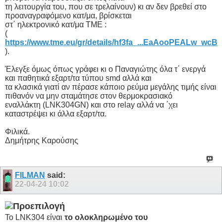
τη λειτουργία του, που σε τρελαίνουν) κι αν δεν βρεθεί στο
προαναγραφόμενο κατ/μα, βρίσκεται
στ΄ ηλεκτρονικό κατ/μα TME :
(
https://www.tme.eu/gr/details/hf3fa_...EaAooPEALw_wcB
).
Έλεγξε όμως όπως γράφει κι ο Παναγιώτης όλα τ΄ ενεργά
και παθητικά εξαρτ/τα τύπου smd αλλά και
τα κλασικά γιατί αν πέρασε κάποιο ρεύμα μεγάλης τιμής είναι
πιθανόν να μην σταμάτησε στον θερμοκρασιακό
εναλλάκτη (LNK304GN) και στο relay αλλά να ΄χει
καταστρέψει κι άλλα εξαρτ/τα.
Φιλικά.
Δημήτρης Καρούσης
FILMAN
said:
22-04-24
10:02
Το LNK304 είναι
το ολοκληρωμένο του