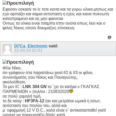
Εφοσον εσκασε το ic τοτε κοιτα και τα γυρω υλικα μηπως και
εχει αρπαξει και καμια αντισταση η εχεις και κανα πυκνωτη
κατεστραμενο και ας μην φαινεται
Οντως τα υλικα ειναι τσαμπα στην ουσια οπως λεει και ο
φιλος Νικος οποτε δοκιμαζεις επισκευη
Di*Ca_Electronic
said:
22-04-24
02:01
Φίλε Νίκο,
ότι γράφουν στα παραπάνω post #2 & #3 οι φίλοι,
συνονόματός σου Νίκος και Παναγιώτης,
ακολούθησε.
Το μεν IC :
LNK 304 GN
το ΄χει το κατ/μα « ΓΚΑΓΚΑΣ
ΠΑΡΜΕΝΙΩΝ » (τηλ/νο : 210832020
σε πολύ χαμηλή τιμή,
το δε relay :
HF3FA-12
(αν και μετράται ωμικά η εσωτ.
αντίσταση του πηνίου του, αλλά και
μ΄ εφαρμογή 12 V D.C., καλό είναι ν΄ αντικατασταθεί γιατί
μπορεί να παρουσιάζει δ/πές κατά