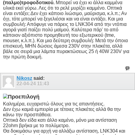
(παλμο)τροφοδοτικού.
Μπορεί να έχει κι άλλα καμμένα
υλικά εκεί γύρω. Λες ότι το ρελέ μυρίζει καμμένο. Οπτικά
είναι εντάξει; Δεν έχει κάποιο λιώσιμο, μαύρισμα, κ.λ.π.; Αν
όχι, τότε μπορεί να ξεγελιέσαι και να είναι εντάξει. Και μια
συμβουλή: Απόφυγε να πάρεις το LNK304 από την ντόπια
αγορά γιατί παίζει πολύ μαϊμού. Καλύτερα πάρ' το από
κάποιον αξιόπιστο προμηθευτή του εξωτερικού (tme,
mouser, κ.λ.π.). Και μια δεύτερη συμβουλή: Μετά την όποια
επισκευή, ΜΗΝ δώσεις άμεσα 230V στην πλακέτα, αλλά
βάλε σε σειρά μια λάμπα πυρακτώσεως 25 ή 40W 230V για
την πρώτη δοκιμή.
Nikosz
said:
22-04-24
11:43
Καλημέρα, ευχαριστώ όλους για τις απαντήσεις.
Δεν έχω καμιά εμπειρία με τέτοιες πλακέτες αλλά θα την
κάνω την προσπάθεια.
Οπτικά δεν είδα κατι άλλο καμένο, μόνο μια αντίσταση
22ohm βρήκα με το πολύμετρο.
Θα δοκιμάσω για αρχή να αλλάξω αντίσταση, LNK304 και