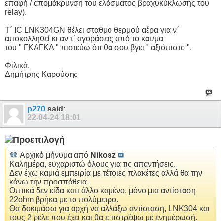
επαφή / απομάκρυνση του ελάσματος βραχυκύκλωσης του
relay).
Τ΄ IC LNK304GN θέλει σταθμό θερμού αέρα για ν΄
αποκολληθεί κι αν τ΄ αγοράσεις από το κατ/μα
του " ΓΚΑΓΚΑ " πιστεύω ότι θα σου βγει " αξιόπιστο ".
Φιλικά.
Δημήτρης Καρούσης
p270
said:
22-04-24
18:01
Αρχικό μήνυμα από
Nikosz
Καλημέρα, ευχαριστώ όλους για τις απαντήσεις.
Δεν έχω καμιά εμπειρία με τέτοιες πλακέτες αλλά θα την
κάνω την προσπάθεια.
Οπτικά δεν είδα κατι άλλο καμένο, μόνο μια αντίσταση
22ohm βρήκα με το πολύμετρο.
Θα δοκιμάσω για αρχή να αλλάξω αντίσταση, LNK304 και
τους 2 ρελε που έχει και θα επιστρέψω με ενημέρωσή.