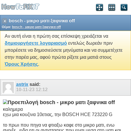
bosch - μικρο ματι ξαφνικα off
Θέμα:
bosch - μικρο ματι ξαφνικα off
Αν αυτή είναι η πρώτη σας επίσκεψη χρειάζεται να
δημιουργήσετε λογαριασμό
εντελώς δωρεάν πριν
μπορέσετε να δημοσιεύσετε μηνύματα και να συμμετέχετε
στην παρέα μας, αφού πρώτα ρίξετε μια ματιά στους
Όρους Χρήσης
.
astrix
said:
10-11-23
12:12
bosch - μικρο ματι ξαφνικα off
καλημερα
εχω μια κουζινα 10ετιας, την BOSCH HCE 723220 G
το πρωι που πηγα να φτιαξω καφε στο μικρο ματι, ενω
ανοιξε , ειδα οτι οι αντιστασεις που ειναι μεσα στο ματι και