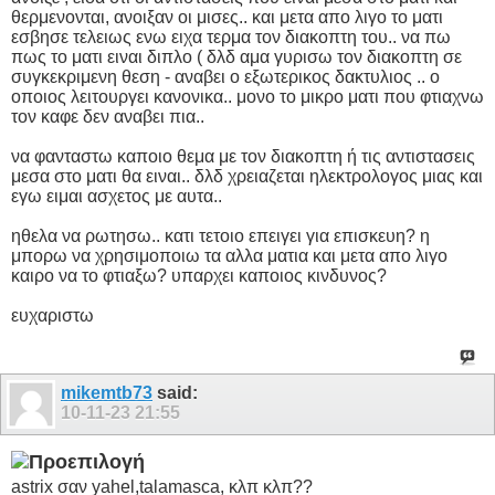
θερμενονται, ανοιξαν οι μισες.. και μετα απο λιγο το ματι
εσβησε τελειως ενω ειχα τερμα τον διακοπτη του.. να πω
πως το ματι ειναι διπλο ( δλδ αμα γυρισω τον διακοπτη σε
συγκεκριμενη θεση - αναβει ο εξωτερικος δακτυλιος .. ο
οποιος λειτουργει κανονικα.. μονο το μικρο ματι που φτιαχνω
τον καφε δεν αναβει πια..
να φανταστω καποιο θεμα με τον διακοπτη ή τις αντιστασεις
μεσα στο ματι θα ειναι.. δλδ χρειαζεται ηλεκτρολογος μιας και
εγω ειμαι ασχετος με αυτα..
ηθελα να ρωτησω.. κατι τετοιο επειγει για επισκευη? η
μπορω να χρησιμοποιω τα αλλα ματια και μετα απο λιγο
καιρο να το φτιαξω? υπαρχει καποιος κινδυνος?
ευχαριστω
mikemtb73
said:
10-11-23
21:55
astrix σαν yahel,talamasca, κλπ κλπ??