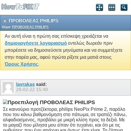
ΠΡΟΒΟΛΕΑΣ PHILIPS
Θέμα:
ΠΡΟΒΟΛΕΑΣ PHILIPS
Αν αυτή είναι η πρώτη σας επίσκεψη χρειάζεται να
δημιουργήσετε λογαριασμό
εντελώς δωρεάν πριν
μπορέσετε να δημοσιεύσετε μηνύματα και να συμμετέχετε
στην παρέα μας, αφού πρώτα ρίξετε μια ματιά στους
Όρους Χρήσης
.
lavrakas
said:
28-02-22
15:40
ΠΡΟΒΟΛΕΑΣ PHILIPS
Σε καινούριο προτζέκτορα, philips NeoPix Prime 2, παρόλο
που του κάνω βαθμονόμηση στο πάτωμα, σε τραπέζι πάνω,
αλφαδιασμενος, προβάλει με μικρή κλίση προς τα δεξιά. Με
το μαγαζί που μίλησα μου είπαν ότι τυχαίνει, και ότι με τις
ρυθμίσεις που έχει φτιάχνει και όντως έτσι είναι. Το ζήτημα