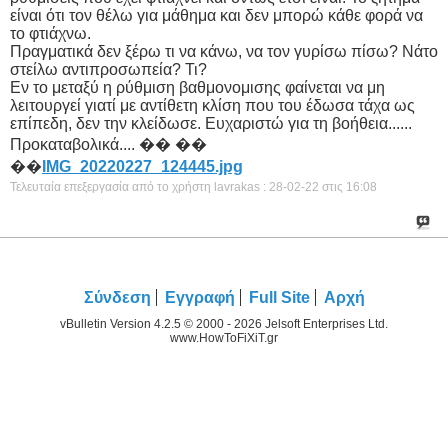
είναι ότι τον θέλω για μάθημα και δεν μπορώ κάθε φορά να
το φτιάχνω.
Πραγματικά δεν ξέρω τι να κάνω, να τον γυρίσω πίσω? Νάτο
στείλω αντιπροσωπεία? Τι?
Εν το μεταξύ η ρύθμιση βαθμονομισης φαίνεται να μη
λειτουργεί γιατί με αντίθετη κλίση που του έδωσα τάχα ως
επίπεδη, δεν την κλείδωσε. Ευχαριστώ για τη βοήθεια......
Προκαταβολικά.... �� ��
��
IMG_20220227_124445.jpg
Τελευταία επεξεργασία από το χρήστη lavrakas : 28-02-22 στις
16:08
Σύνδεση
Εγγραφή
Full Site
Αρχή
vBulletin Version 4.2.5 © 2000 - 2026 Jelsoft Enterprises Ltd.
www.HowToFiXiT.gr