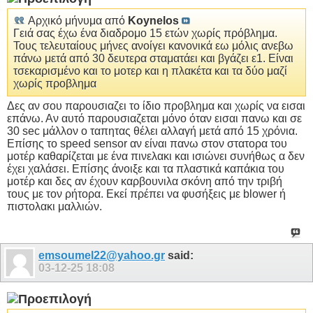
Αρχικό μήνυμα από
Koynelos
Γειά σας έχω ένα διαδρομο 15 ετών χωρίς πρόβλημα.
Τους τελευταίους μήνες ανοίγει κανονικά εω μόλις ανεβω
πάνω μετά από 30 δευτερα σταματάει και βγάζει ε1. Είναι
τσεκαρισμένο και το μοτερ και η πλακέτα και τα δύο μαζί
χωρίς προβλημα
Δες αν σου παρουσιαζει το ίδιο προβλημα και χωρίς να εισαι
επάνω. Αν αυτό παρουσιαζεται μόνο όταν εισαι πανω και σε
30 sec μάλλον ο ταπητας θέλει αλλαγή μετά από 15 χρόνια.
Επίσης το speed sensor αν είναι πανω στον στατορα του
μοτέρ καθαρίζεται με ένα πινελακι και ισιώνει συνήθως α δεν
έχει χαλάσει. Επίσης άνοιξε και τα πλαστικά καπάκια του
μοτέρ και δες αν έχουν καρβουνιλα σκόνη από την τριβή
τους με τον ρήτορα. Εκεί πρέπει να φυσήξεις με blower ή
πιστολακι μαλλιών.
emsoumel22@yahoo.gr
said:
03-12-25
18:08