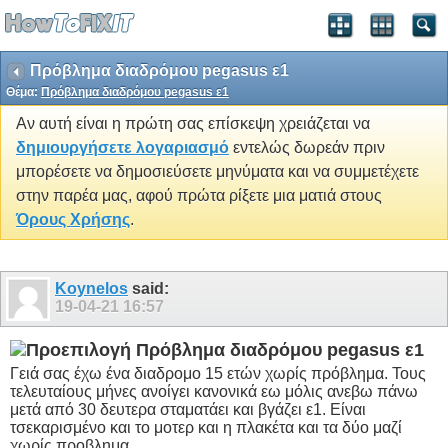
Πρόβλημα διαδρόμου pegasus ε1
Θέμα:
Πρόβλημα διαδρόμου pegasus ε1
Αν αυτή είναι η πρώτη σας επίσκεψη χρειάζεται να
δημιουργήσετε λογαριασμό
εντελώς δωρεάν πριν
μπορέσετε να δημοσιεύσετε μηνύματα και να συμμετέχετε
στην παρέα μας, αφού πρώτα ρίξετε μια ματιά στους
Όρους Χρήσης
.
Koynelos
said:
19-04-21
16:57
Πρόβλημα διαδρόμου pegasus ε1
Γειά σας έχω ένα διαδρομο 15 ετών χωρίς πρόβλημα. Τους
τελευταίους μήνες ανοίγει κανονικά εω μόλις ανεβω πάνω
μετά από 30 δευτερα σταματάει και βγάζει ε1. Είναι
τσεκαρισμένο και το μοτερ και η πλακέτα και τα δύο μαζί
χωρίς προβλημα