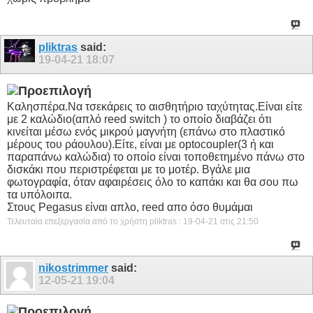
pliktras
said:
19-04-21
18:07
Καλησπέρα.Να τσεκάρεις το αισθητήριο ταχύτητας.Είναι είτε
με 2 καλώδιο(απλό reed switch ) το οποίο διαβάζει ότι
κινείται μέσω ενός μικρού μαγνήτη (επάνω στο πλαστικό
μέρους του ράουλου).Είτε, είναι με optocoupler(3 ή και
παραπάνω καλώδια) το οποίο είναι τοποθετημένο πάνω στο
δισκάκι που περιστρέφεται με το μοτέρ. Βγάλε μια
φωτογραφία, όταν αφαιρέσεις όλο το καπάκι και θα σου πω
τα υπόλοιπα.
Στους Pegasus είναι απλο, reed απο όσο θυμάμαι
Τελευταία επεξεργασία από το χρήστη pliktras : 19-04-21 στις
21:50
nikostrimmer
said:
12-05-21
19:04