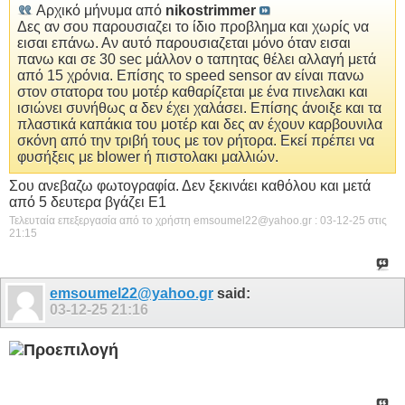
Αρχικό μήνυμα από
nikostrimmer
Δες αν σου παρουσιαζει το ίδιο προβλημα και χωρίς να
εισαι επάνω. Αν αυτό παρουσιαζεται μόνο όταν εισαι
πανω και σε 30 sec μάλλον ο ταπητας θέλει αλλαγή μετά
από 15 χρόνια. Επίσης το speed sensor αν είναι πανω
στον στατορα του μοτέρ καθαρίζεται με ένα πινελακι και
ισιώνει συνήθως α δεν έχει χαλάσει. Επίσης άνοιξε και τα
πλαστικά καπάκια του μοτέρ και δες αν έχουν καρβουνιλα
σκόνη από την τριβή τους με τον ρήτορα. Εκεί πρέπει να
φυσήξεις με blower ή πιστολακι μαλλιών.
Σου ανεβαζω φωτογραφία. Δεν ξεκινάει καθόλου και μετά
από 5 δευτερα βγάζει Ε1
Τελευταία επεξεργασία από το χρήστη emsoumel22@yahoo.gr : 03-12-25 στις
21:15
emsoumel22@yahoo.gr
said:
03-12-25
21:16