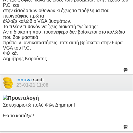
P.C. και
στην είσοδο των οθονών κι έχεις το πρόβλημα που
περιγράφεις πρώτα
άλλαξε καλώδιο VGA βυσμάτων.
Το πλέον πιθανόν να ΄χεις διακοπή "γείωσης".
Αν η διακοπή που προανέφερα δεν βρίσκεται στο καλώδιο
που δοκιμαστικά
πρέπει ν΄ αντικαταστήσεις, τότε αυτή βρίσκεται στην θύρα
VGA του P.C.
Φιλικά.
Δημήτρης Καρούσης
innova
said:
23-01-21
11:08
Σε ευχαριστώ πολύ Φίλε Δημήτρη!
Θα το κοιτάξω!