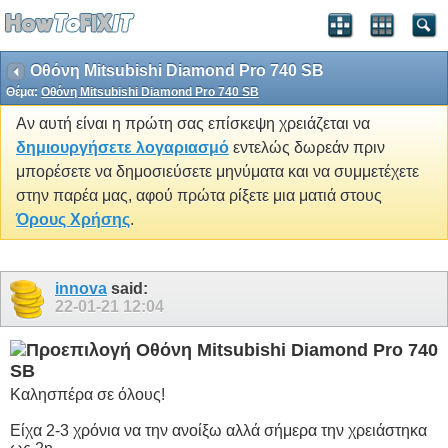
Οθόνη Mitsubishi Diamond Pro 740 SB
Θέμα:
Οθόνη Mitsubishi Diamond Pro 740 SB
Αν αυτή είναι η πρώτη σας επίσκεψη χρειάζεται να
δημιουργήσετε λογαριασμό
εντελώς δωρεάν πριν
μπορέσετε να δημοσιεύσετε μηνύματα και να συμμετέχετε
στην παρέα μας, αφού πρώτα ρίξετε μια ματιά στους
Όρους Χρήσης
.
innova
said:
22-01-21
12:04
Οθόνη Mitsubishi Diamond Pro 740
SB
Καλησπέρα σε όλους!
Είχα 2-3 χρόνια να την ανοίξω αλλά σήμερα την χρειάστηκα