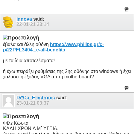
innova
said:
22-01-21
23:14
έβαλα και άλλη οθόνη
https://www.philips.gr/c-
p/22PFL3404...e-all-benefits
με τα ίδια αποτελέσματα!
ή έχω πειράξει ρυθμίσεις της 2ης οθόνης στα windows ή έχει
χαλάσει η έξοδος VGA απ τη motherboard?
Di*Ca_Electronic
said:
23-01-21
03:37
Φίλε Κώστα,
ΚΑΛΗ ΧΡΟΝΙΑ Μ΄ ΥΓΕΙΑ.
Αν έχεις σφίξει καλά τις βίδες των βυσμάτων στην έξοδο του