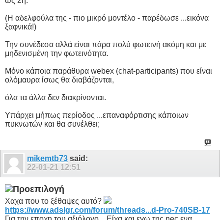
ως 2η.
(Η αδελφούλα της - πιο μικρό μοντέλο - παρέδωσε ...εικόνα
ξαφνικά!)
Την συνέδεσα αλλά είναι πάρα πολύ φωτεινή ακόμη και με
μηδενισμένη την φωτεινότητα.
Μόνο κάποια παράθυρα webex (chat-participants) που είναι
ολόμαυρα ίσως θα διαβάζονται,
όλα τα άλλα δεν διακρίνονται.
Υπάρχει μήπως περίοδος ...επαναφόρτισης κάποιων
πυκνωτών και θα συνέλθει;
mikemtb73
said:
22-01-21
12:51
Χαχα που το ξέθαψες αυτό?
https://www.adslgr.com/forum/threads...d-Pro-740SB-17
Για την εποχη του αξιόλογο... Είχα και εγω της nec ενα