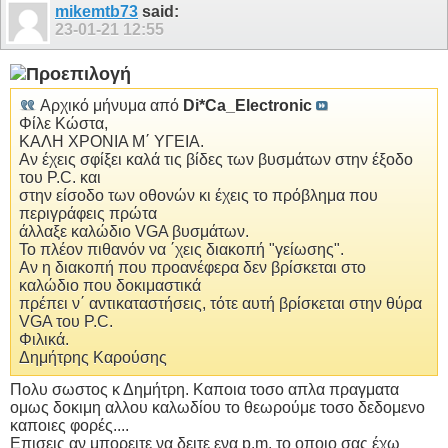
mikemtb73
said:
23-01-21
12:55
Αρχικό μήνυμα από
Di*Ca_Electronic
Φίλε Κώστα,
ΚΑΛΗ ΧΡΟΝΙΑ Μ΄ ΥΓΕΙΑ.
Αν έχεις σφίξει καλά τις βίδες των βυσμάτων στην έξοδο
του P.C. και
στην είσοδο των οθονών κι έχεις το πρόβλημα που
περιγράφεις πρώτα
άλλαξε καλώδιο VGA βυσμάτων.
Το πλέον πιθανόν να ΄χεις διακοπή "γείωσης".
Αν η διακοπή που προανέφερα δεν βρίσκεται στο
καλώδιο που δοκιμαστικά
πρέπει ν΄ αντικαταστήσεις, τότε αυτή βρίσκεται στην θύρα
VGA του P.C.
Φιλικά.
Δημήτρης Καρούσης
Πολυ σωστος κ Δημήτρη. Καποια τοσο απλα πραγματα
ομως δοκιμη αλλου καλωδίου το θεωρούμε τοσο δεδομενο
καποιες φορές....
Επισεις αν μπορειτε να δειτε ενα p.m. το οποιο σας έχω