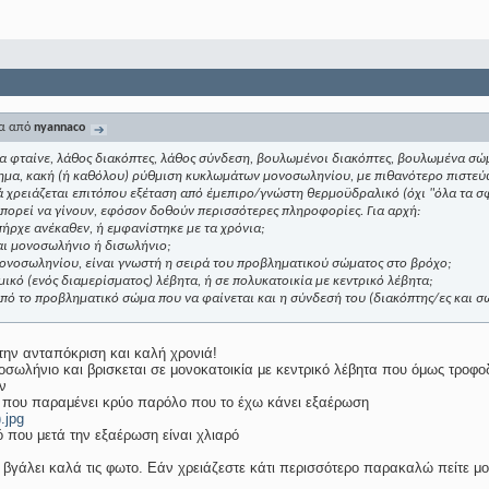
μα από
nyannaco
α φταίνε, λάθος διακόπτες, λάθος σύνδεση, βουλωμένοι διακόπτες, βουλωμένα σώ
ημα, κακή (ή καθόλου) ρύθμιση κυκλωμάτων μονοσωληνίου, με πιθανότερο πιστεύω 
ά χρειάζεται επιτόπου εξέταση από έμεπιρο/γνώστη θερμοϋδραλικό (όχι "όλα τα
μπορεί να γίνουν, εφόσον δοθούν περισσότερες πληροφορίες. Για αρχή:
ήρχε ανέκαθεν, ή εμφανίστηκε με τα χρόνια;
αι μονοσωλήνιο ή δισωλήνιο;
ονοσωληνίου, είναι γνωστή η σειρά του προβληματικού σώματος στο βρόχο;
μικό (ενός διαμερίσματος) λέβητα, ή σε πολυκατοικία με κεντρικό λέβητα;
ό το προβληματικό σώμα που να φαίνεται και η σύνδεσή του (διακόπτης/ες και σ
την ανταπόκριση και καλή χρονιά!
οσωλήνιο και βρισκεται σε μονοκατοικία με κεντρικό λέβητα που όμως τροφοδ
ν
ό που παραμένει κρύο παρόλο που το έχω κάνει εξαέρωση
.jpg
τό που μετά την εξαέρωση είναι χλιαρό
ω βγάλει καλά τις φωτο. Εάν χρειάζεστε κάτι περισσότερο παρακαλώ πείτε μ