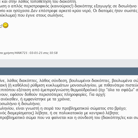
 και στην λάθος τοποθέτηση του διακόπτη.
ωση ο απλός περιστροφικός (καινούριος!) διακόπτης εξαγωγής σε δισωλήνιο
erio και ησύχασα.Δεν επέστρεφε αρκετό κρύο νερό, Οι διατομές ήταν σωστές 
ύκλωμα) που έγινε στους σωλήνες.
ς!
 το χρήστη MAIK721 : 03-01-21 στις
10:58
ίνε, λάθος διακόπτες, λάθος σύνδεση, βουλωμένοι διακόπτες, βουλωμένα σώ
ακή (ή καθόλου) ρύθμιση κυκλωμάτων μονοσωληνίου, με πιθανότερο πιστεύω 
 επιτόπου εξέταση από έμεπιρο/γνώστη θερμοϋδραλικό (όχι "όλα τα σφάζω
ίνουν, εφόσον δοθούν περισσότερες πληροφορίες. Για αρχή:
ανέκαθεν, ή εμφανίστηκε με τα χρόνια;
νοσωλήνιο ή δισωλήνιο;
ληνίου, είναι γνωστή η σειρά του προβληματικού σώματος στο βρόχο;
ενός διαμερίσματος) λέβητα, ή σε πολυκατοικία με κεντρικό λέβητα;
προβληματικό σώμα που να φαίνεται και η σύνδεσή του (διακόπτης/ες και σ