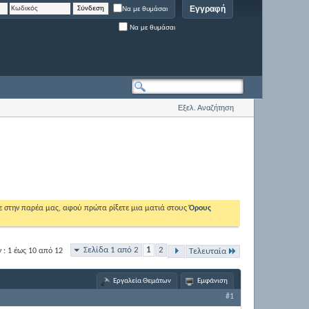
Εγγραφή
Να με θυμάσαι
Να με θυμάσαι
Εξελ. Αναζήτηση
ε στην παρέα μας, αφού πρώτα ρίξετε μια ματιά στους
Όρους
Σελίδα 1 από 2
1
2
: 1 έως 10 από 12
Τελευταία
Εργαλεία Θεμάτων
Εμφάνιση
#1