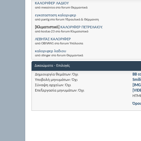
ΚΑΛΟΡΙΦΕΡ ΛΑΔΙΟΥ
από messinios στο forum Θερμαντικά
εγκατασταση καλοριφερ
από pantg στο forum Υδραυλικά & Θέρμανση
[Κλιματιστικό]
ΚΑΛΟΡΙΦΕΡ ΠΕΤΡΕΛΑΙΟΥ.
από kostas-23 στο forum Κλιματιστικό
ΛΕΒΗΤΑΣ ΚΑΛΟΡΙΦΕΡ
από OBIVAN1 στο forum Υπόλοιπα
καλοριφερ λαδιου
από stinger στο forum Θερμαντικά
Δικαιώματα - Επιλογές
Δημιουργία θεμάτων:
Όχι
BB c
Υποβολή μηνυμάτων:
Όχι
Smili
Σύναψη αρχείων:
Όχι
[IMG
Επεξεργασία μηνυμάτων:
Όχι
[VID
HTM
Όροι