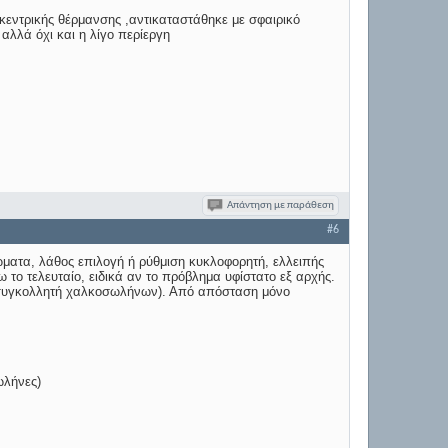
 κεντρικής θέρμανσης ,αντικαταστάθηκε με σφαιρικό
αλλά όχι και η λίγο περίεργη
Απάντηση με παράθεση
#6
ματα, λάθος επιλογή ή ρύθμιση κυκλοφορητή, ελλειπής
το τελευταίο, ειδικά αν το πρόβλημα υφίστατο εξ αρχής.
" συγκολλητή χαλκοσωλήνων). Από απόσταση μόνο
ωλήνες)