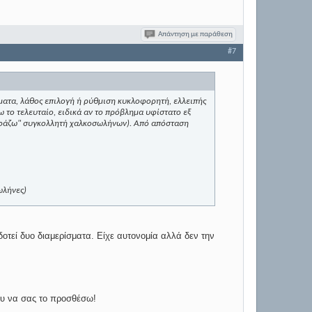
Απάντηση με παράθεση
#7
ματα, λάθος επιλογή ή ρύθμιση κυκλοφορητή, ελλειπής
το τελευταίο, ειδικά αν το πρόβλημα υφίστατο εξ
 σφάζω" συγκολλητή χαλκοσωλήνων). Από απόσταση
ωλήνες)
οτεί δυο διαμερίσματα. Είχε αυτονομία αλλά δεν την
ου να σας το προσθέσω!