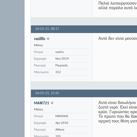
Παλιά λειτουργούσαν
αλλά παρόλα αυτά λε
04-01-21,
08:17
Αυτό δεν είναι μονοσ
vasilllis
Μέλος
Όνομα
vasilis
Εγγραφή
Nov 2019
Περιοχή
Πειραιάς
Μηνύματα
312
04-01-21,
15:42
Αυτό είναι δισωλήνιο
MAIK721
ζεστό νερό. Εκεί είν
Μέλος
κρύο. Γυρνώντας αρι
Το πρώτο που θα δοκ
Όνομα
ΜΙΧΑΛΗΣ
αρχική τους θέση για
Εγγραφή
Apr 2010
Περιοχή
Αθήνα
Μηνύματα
105