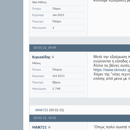
κάνουμε εξαέρωση μέχ
Νέο Μέλος
Όνομα
Πέγκυ
Εγγραφή
Jan 2021
Περιοχή
Πάτρα
Μηνύματα
2
03-01-21,
09:49
Μετά την εξαέρωση π
Κυριακίδης
ενώνονται η είσοδος 
Μέλος
Άλλοι τις βάνες αυτέ
https://www.skrout
Όνομα
Πέτρος
Χάριν της "νέας τεχν
Εγγραφή
Oct 2011
επίσης από μένα με τ
Περιοχή
Έβρος
Μηνύματα
5.748
MAIK721
(03-01-21)
03-01-21,
10:42
¨Οπως πολύ σωστά το 
MAIK721