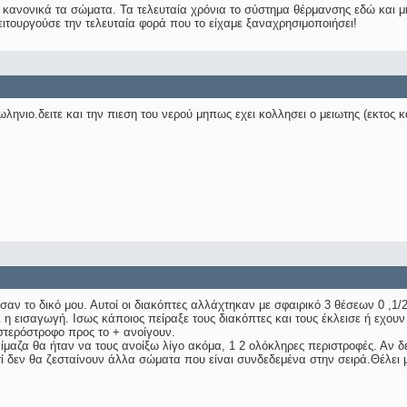
 κανονικά τα σώματα. Τα τελευταία χρόνια το σύστημα θέρμανσης εδώ και μ
ιτουργούσε την τελευταία φορά που το είχαμε ξαναχρησιμοποιήσει!
ωληνιο.δειτε και την πιεση του νερού μηπως εχει κολλησει ο μειωτης (εκτος κ
 σαν το δικό μου. Αυτοί οι διακόπτες αλλάχτηκαν με σφαιρικό 3 θέσεων 0 ,1
αι η εισαγωγή. Ισως κάποιος πείραξε τους διακόπτες και τους έκλεισε ή εχου
στερόστροφο προς το + ανοίγουν.
ίμαζα θα ήταν να τους ανοίξω λίγο ακόμα, 1 2 ολόκληρες περιστροφές. Αν δ
τί δεν θα ζεσταίνουν άλλα σώματα που είναι συνδεδεμένα στην σειρά.Θέλει 