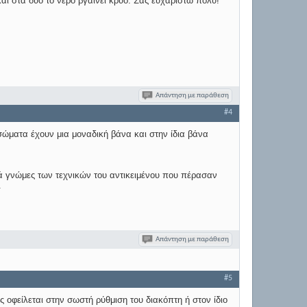
αι στα δυο το νερό βγαίνει κρύο. Σας ευχαριστώ πολύ!
Απάντηση με παράθεση
#4
ώματα έχουν μια μοναδική βάνα και στην ίδια βάνα
λλά γνώμες των τεχνικών του αντικειμένου που πέρασαν
.
Απάντηση με παράθεση
#5
 οφείλεται στην σωστή ρύθμιση του διακόπτη ή στον ίδιο