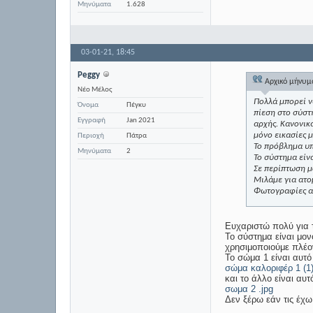
Μηνύματα
1.628
03-01-21,
18:45
Peggy
Αρχικό μήνυ
Νέο Μέλος
Πολλά μπορεί ν
Όνομα
Πέγκυ
πίεση στο σύστ
Εγγραφή
Jan 2021
αρχής. Κανονικ
μόνο εικασίες 
Περιοχή
Πάτρα
Το πρόβλημα υπ
Μηνύματα
2
Το σύστημα είν
Σε περίπτωση μ
Μιλάμε για ατο
Φωτογραφίες απ
Ευχαριστώ πολύ για 
Το σύστημα είναι μον
χρησιμοποιούμε πλέο
Το σώμα 1 είναι αυτ
σώμα καλοριφέρ 1 (1)
και το άλλο είναι αυ
σωμα 2 .jpg
Δεν ξέρω εάν τις έχ