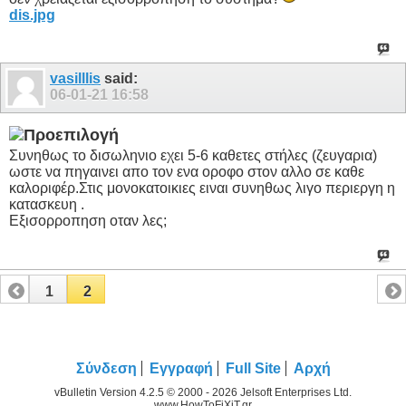
dis.jpg
vasilllis
said:
06-01-21
16:58
Συνηθως το δισωληνιο εχει 5-6 καθετες στήλες (ζευγαρια)
ωστε να πηγαινει απο τον ενα οροφο στον αλλο σε καθε
καλοριφέρ.Στις μονοκατοικιες ειναι συνηθως λιγο περιεργη η
κατασκευη .
Εξισορροπηση οταν λες;
1
2
Σύνδεση
Εγγραφή
Full Site
Αρχή
vBulletin Version 4.2.5 © 2000 - 2026 Jelsoft Enterprises Ltd.
www.HowToFiXiT.gr