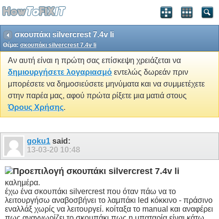
σκουπάκι silvercrest 7.4v li
Θέμα:
σκουπάκι silvercrest 7.4v li
Αν αυτή είναι η πρώτη σας επίσκεψη χρειάζεται να
δημιουργήσετε λογαριασμό
εντελώς δωρεάν πριν
μπορέσετε να δημοσιεύσετε μηνύματα και να συμμετέχετε
στην παρέα μας, αφού πρώτα ρίξετε μια ματιά στους
Όρους Χρήσης
.
goku1
said:
13-03-20
10:48
σκουπάκι silvercrest 7.4v li
καλημέρα.
έχω ένα σκουπάκι silvercrest που όταν πάω να το
λειτουργήσω αναβοσβήνει το λαμπάκι led κόκκινο - πράσινο
εναλλάξ χωρίς να λειτουργεί. κοίταξα το manual και αναφέρει
πως αναγνωρίζει το σκουπάκι πως η μπαταρία είναι κάτω