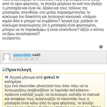
από το όριο φόρτισης. το άνοιξα μέτρησα τα volt που βγάζει
η μπαταρία και είναι οκ. έβαλα και τους πόλους της
μπαταρίας απευθείας στο μοτέρ παρακάμπτοντας το
κύκλωμα του διακόπτη και λειτουργεί κανονικά. υπάρχει
καμία ιδέα τι μπορεί να συμβαίνει? λογικά έχει χαλάσει το
κύκλωμα αναγνώρισης ότι η μπαταρία είναι φορτισμένη.
μπορώ να το παρακάμψω ή είναι επικίνδυνο? αξίζει ο κόπος
να βρω ανταλλακτικό?
ευχαριστώ.
gianndats
said:
13-03-20
18:37
Αρχικό μήνυμα από
goku1
καλημέρα.
έχω ένα σκουπάκι silvercrest που όταν πάω να το
λειτουργήσω αναβοσβήνει το λαμπάκι led κόκκινο -
πράσινο εναλλάξ χωρίς να λειτουργεί. κοίταξα το manual
και αναφέρει πως αναγνωρίζει το σκουπάκι πως η
μπαταρία είναι κάτω από το όριο φόρτισης. το άνοιξα