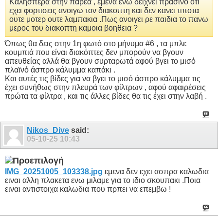
Καλησπερα στην παρεα , εμενα ενω δειχνει πρασινο οτι
εχει φορτισεις ανοιγω τον διακοπτη και δεν κανει τιποτα
ουτε μοτερ ουτε λαμπακια .Πως ανοιγει ρε παιδια το πανω
μερος του διακοπτη καμοια βοηθεια ?
Όπως θα δεις στην 1η φωτό στο μήνυμα #6 , τα μπλε
κουμπιά που είναι διακόπτες δεν μπορούν να βγουν
απευθείας αλλά θα βγουν συρταρωτά αφού βγει το μισό
πλαϊνό άσπρο κάλυμμα καπάκι .
Και αυτές τις βίδες για να βγει το μισό άσπρο κάλυμμα τις
έχει συνήθως στην πλευρά των φίλτρων , αφού αφαιρέσεις
πρώτα τα φίλτρα , και τις άλλες βίδες θα τις έχει στην λαβή .
Nikos_Dive
said:
05-10-25
10:43
IMG_20251005_103338.jpg
εμενα δεν εχει ασπρα καλωδια
ειναι αλλη πλακετα ενω μιλαμε για το ιδιο σκουπακι .Ποια
ειναι αντιστοιχα καλωδια που πρπει να επεμβω !