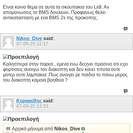
Ειναι κοινο θεμα σε αυτα τα σκουπακια του Lidl. Aν
απομονωσεις το BMS δουλευει. Προφανως θελει
αντικατασταση με ενα BMS 2s της προκοπης.
Nikos_Dive
said:
07-09-25
11:17
Καλησπερα στην παρεα , εμενα ενω δειχνει πρασινο οτι εχει
φορτισεις ανοιγω τον διακοπτη και δεν κανει τιποτα ουτε
μοτερ ουτε λαμπακια .Πως ανοιγει ρε παιδια το πανω μερος
του διακοπτη καμοια βοηθεια ?
Κυριακίδης
said:
07-09-25
13:51
Αρχικό μήνυμα από
Nikos_Dive