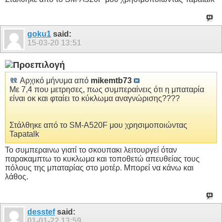
goku1
said:
15-03-20
13:51
Αρχικό μήνυμα από
mikemtb73
Με 7,4 που μετρησες, πως συμπεραίνεις ότι η μπαταρία
είναι οκ και φταίει το κύκλωμα αναγνώρισης????
Στάλθηκε από το SM-A520F μου χρησιμοποιώντας
Tapatalk
Το συμπεραινω γιατί το σκουπακι λειτουργεί όταν
παρακαμπτω το κυκλωμα και τοποθετώ απευθείας τους
πόλους της μπαταρίας στο μοτέρ. Μπορεί να κάνω και
λάθος.
desstef
said:
01-01-22
13:59