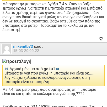
Μέτρησα την μπαταρία και βγάζει 7.4 v. Οταν το βαζω
εμπρος αρχιζει να πεφτει η μπαταρία σταδιακά και μετά από
2 λεπτά χρήσης περίπου φτάνει στα 4.2v. (σημείωση : δεν
ανοιγω τον διακόπτη γιατί μολις τον ανοίγω αναβοσβηνει και
δεν λειτουργεί το σκουπακι. Βαζω απευθείας τον πόλο της
μπαταριας στο μοτερ. Παρακαμπτω το κυκλωμα με τον
διακοπτη.)
mikemtb73
said:
15-03-20
09:22
Αρχικό μήνυμα από
goku1
μέτρησα τα volt που βγάζει η μπαταρία και είναι οκ.....
λογικά έχει χαλάσει το κύκλωμα αναγνώρισης ότι η
μπαταρία είναι φορτισμένη.
Με 7,4 που μετρησες, πως συμπεραίνεις ότι η μπαταρία
είναι οκ και φταίει το κύκλωμα αναγνώρισης????
Στάλθηκε από το SM-A520F μου χρησιμοποιώντας Tapatalk