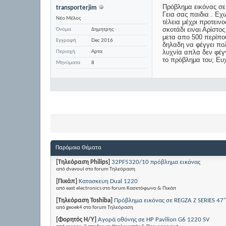
Πρόβλημα εικόνας σε
transporterjim
Γεια σας παιδια . Εχ
Νέο Μέλος
τέλεια μέχρι προτειν
σκοτάδι ειναι Αρίστο
Όνομα
Δημητρης
μετα απο 500 περίπο
Εγγραφή
Dec 2016
δηλαδη να φέγγει πολ
λυχνία απλα δεν φέγγ
Περιοχή
Αρτα
το πρόβλημα του; Ευ
Μηνύματα
8
Παρόμοια Θέματα
[Τηλεόραση Philips]
32PF5320/10 πρόβλημα εικόνας
από dvavoul στο forum Τηλεόραση
[Πικάπ]
Κατασκευη Dual 1220
από east electronics στο forum Κασετόφωνο & Πικάπ
[Τηλεόραση Toshiba]
Πρόβλημα εικόνας σε REGZA Z SERIES 47'
από geoek4 στο forum Τηλεόραση
[Φορητός Η/Υ]
Αγορά οθόνης σε HP Pavilion G6 1220 SV