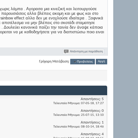
χωρις λάμπα . Αγορασα μια κινεζική και λειτουργούσε
για παρουσιάσεις αλλα βλέπεις ακομη και με φως και στο
ainbow effect αλλα δεν με ενοχλούσε ιδιαίτερα . Ξαφνικά
ε αποτέλεσμα να μην βλέπεις στο σκοτάδι σταματησε
 . Δουλεύει κανονικά παίζει την ταινία δεν άναψε κάποια
ορειται να με καθοδηγήσετε για να διαπιστώσω ποιο ειναι
Απάντηση με παράθεση
Γρήγορη Μετάβαση:
Προβολέας
Αρχή
Απαντήσεις:
5
Τελευταίο Μήνυμα:
07-05-18,
17:27
Απαντήσεις:
0
Τελευταίο Μήνυμα:
25-07-15,
13:10
Απαντήσεις:
1
Τελευταίο Μήνυμα:
08-10-14,
18:46
Απαντήσεις:
4