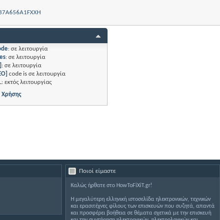
E37A656A1FXXH
ode
:
σε λειτουργία
es
:
σε λειτουργία
]
:
σε λειτουργία
EO]
code is
σε λειτουργία
L:
εκτός λειτουργίας
 Χρήσης
Ποιοί είμαστε
Καλώς ήρθατε στο HowToFiXiT.gr!
Η μεγαλύτερη ελληνική ιστοσελίδα ηλεκτρονικών, τεχνικών
και ερασιτέχνες φίλους των επισκευών που συζητά, απαντά
και προσφέρει βοήθεια σε θέματα σχετικά με την επισκευή