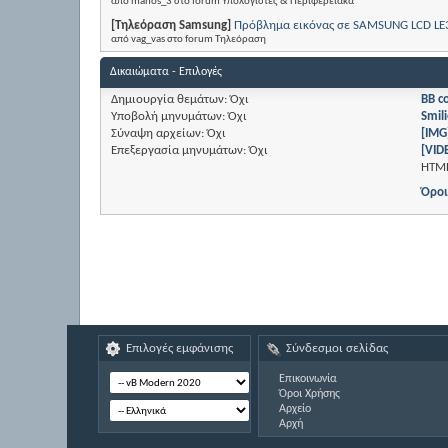
από manos_3 στο forum Υπολογιστές & Περιφερειακά
[Τηλεόραση Samsung]
Πρόβλημα εικόνας σε SAMSUNG LCD L
από vag_vas στο forum Τηλεόραση
Δικαιώματα - Επιλογές
Δημιουργία θεμάτων:
Όχι
BB c
Υποβολή μηνυμάτων:
Όχι
Smili
Σύναψη αρχείων:
Όχι
[IMG
Επεξεργασία μηνυμάτων:
Όχι
[VID
HTM
Όροι
Επιλογές εμφάνισης
Σύνδεσμοι σελίδας
Επικοινωνία
Όροι Χρήσης
Αρχείο
Αρχή