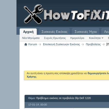
Αρχική
Συσκευές Εικόνας
Συσκευές Ήχου
Λε
Νέα Μηνύματα
Συχνές Ερωτήσεις
Ημερολόγιο
Κοινότητα
Forum
Επισκευή Συσκευών Εικόνας
Προβολέας
[
Αν αυτή είναι η πρώτη σας επίσκεψη χρειάζεται να
δημιουργήσετε 
Χρήσης
.
Θέμα:
Πρόβλημα εικόνας σε προβολέα Dlp Dell 1220
17-01-19,
00:00