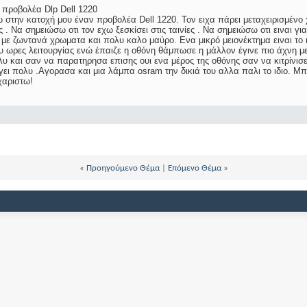
 προβολέα Dlp Dell 1220
ω στην κατοχή μου έναν προβολέα Dell 1220. Τον ειχα πάρει μεταχειρισμένο 
ος . Να σημειώσω οτι τον εχω ξεσκίσει στις ταινίες . Να σημειώσω οτι ειναι 
ς με ζωντανά χρωματα και πολυ καλο μαύρο. Ενα μικρό μειονέκτημα ειναι το r
υ ωρες λειτουργίας ενώ έπαιζε η οθόνη θάμπωσε η μάλλον έγινε πιο άχνη μ
υ και σαν να παρατηρησα επισης ουι ενα μέρος της οθόνης σαν να κιτρίνισε
ει πολυ .Αγορασα και μια λάμπα osram την δικιά του αλλα παλι το ιδιο. Μπ
χαριστω!
«
Προηγούμενο Θέμα
|
Επόμενο Θέμα
»
'