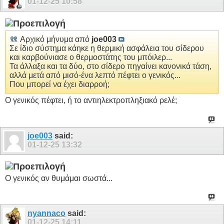
01-12-25
10:58
Αρχικό μήνυμα από
joe003
Σε ίδιο σύστημα κάηκε η θερμική ασφάλεια του σίδερου
και καρβούνιασε ο θερμοστάτης του μπόιλερ...
Τα άλλαξα και τα δύο, στο σίδερο πηγαίνει κανονικά τάση,
αλλά μετά από μισό-ένα λεπτό πέφτει ο γενικός...
Που μπορεί να έχει διαρροή;
Ο γενικός πέφτει, ή το αντιηλεκτροπληξιακό ρελέ;
joe003
said:
01-12-25
13:32
Ο γενικός αν θυμάμαι σωστά...
nyannaco
said:
01-12-25
14:11