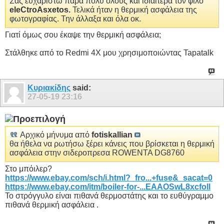
Σας ευχαριστώ πάρα πολύ όλους και ιδιαίτερα τον φίλο
eleCtroAsxetos.
Τελικά ήταν η θερμική ασφάλεια της
φωτογραφίας. Την άλλαξα και όλα οκ.
Γιατί όμως σου έκαψε την θερμική ασφάλεια;
Στάλθηκε από το Redmi 4X μου χρησιμοποιώντας Tapatalk
Κυριακίδης
said:
27-05-19
23:16
Αρχικό μήνυμα από
fotiskallian
θα ήθελα να ρωτήσω ξέρει κάνεις που βρίσκεται η θερμική
ασφάλεια στην σιδεροπρεσα ROWENTA DG8760
Στο μπόιλερ?
https://www.ebay.com/sch/i.html?_fro...+fuse&_sacat=0
https://www.ebay.com/itm/boiler-for-...EAAOSwL8xcfoll
Το στρόγγυλο είναι πιθανά θερμοστάτης και το ευθύγραμμο
πιθανά θερμική ασφάλεια .