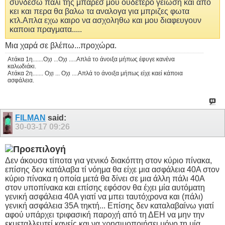
συνδεσω παλι της μπαρεσ μου ουδετερο γειωση και απο
κει και περα θα βαλω τα αναλογα για μπριζες φωτα
κτλ.Απλα εχω καιρο να ασχοληθω και μου διαφευγουν
καποια πραγματα.....
Μια χαρά σε βλέπω...προχώρα.
Ατάκα 1η.......Οχι ...Οχι .....Απλά το άνοιξα μήπως έφυγε κανένα
καλωδιάκι.
Ατάκα 2η....... Οχι ... Οχι ....Απλά το άνοιξα μήπως είχε καεί κάποια
ασφάλεια.
FILMAN
said:
30-03-17
09:26
Δεν άκουσα τίποτα για γενικό διακόπτη στον κύριο πίνακα,
επίσης δεν κατάλαβα τί νόημα θα είχε μια ασφάλεια 40Α στον
κύριο πίνακα η οποία μετά θα δίνει σε μια άλλη πάλι 40Α
στον υποπίνακα και επίσης εφόσον θα έχει μία αυτόματη
γενική ασφάλεια 40Α γιατί να μπει ταυτόχρονα και (πάλι)
γενική ασφάλεια 35Α τηκτή... Επίσης δεν καταλαβαίνω γιατί
αφού υπάρχει τριφασική παροχή από τη ΔΕΗ να μην την
εκμεταλλευτεί κανείς και να χρησιμοποιήσει μόνο τη μία