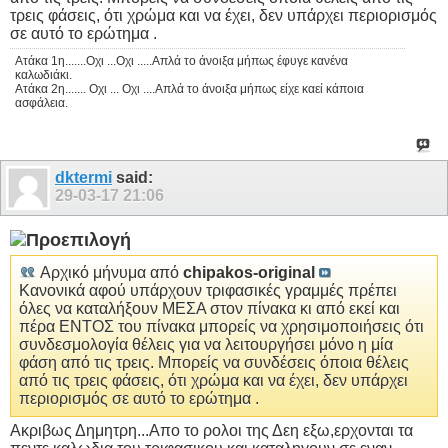
τρεις φάσεις, ότι χρώμα και να έχει, δεν υπάρχει περιορισμός
σε αυτό το ερώτημα .
Ατάκα 1η.......Οχι ...Οχι .....Απλά το άνοιξα μήπως έφυγε κανένα
καλωδιάκι.
Ατάκα 2η....... Οχι ... Οχι ....Απλά το άνοιξα μήπως είχε καεί κάποια
ασφάλεια.
dktermi
said:
29-03-17
21:06
Αρχικό μήνυμα από
chipakos-original
Κανονικά αφού υπάρχουν τριφασικές γραμμές πρέπει
όλες να καταλήξουν ΜΕΣΑ στον πίνακα κι από εκεί και
πέρα ΕΝΤΟΣ του πίνακα μπορείς να χρησιμοποιήσεις ότι
συνδεσμολογία θέλεις για να λειτουργήσει μόνο η μία
φάση από τις τρεις. Μπορείς να συνδέσεις όποια θέλεις
από τις τρεις φάσεις, ότι χρώμα και να έχει, δεν υπάρχει
περιορισμός σε αυτό το ερώτημα .
Ακριβως Δημητρη...Απο το ρολοι της Δεη εξω,ερχονται τα