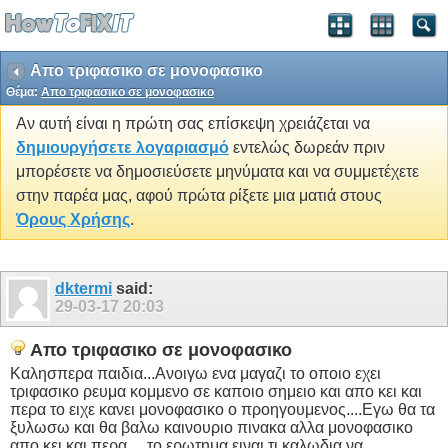
Απο τριφασικο σε μονοφασικο
Θέμα:
Απο τριφασικο σε μονοφασικο
Αν αυτή είναι η πρώτη σας επίσκεψη χρειάζεται να
δημιουργήσετε λογαριασμό
εντελώς δωρεάν πριν
μπορέσετε να δημοσιεύσετε μηνύματα και να συμμετέχετε
στην παρέα μας, αφού πρώτα ρίξετε μια ματιά στους
Όρους Χρήσης
.
dktermi
said:
29-03-17
20:03
Απο τριφασικο σε μονοφασικο
Καλησπερα παιδια...Ανοιγω ενα μαγαζι το οποιο εχει
τριφασικο ρευμα κομμενο σε καποιο σημειο και απο κει και
περα το ειχε κανει μονοφασικο ο προηγουμενος....Εγω θα τα
ξυλωσω και θα βαλω καινουριο πινακα αλλα μονοφασικο
απο κει και περα.....το ερωτημα ειναι τι καλωδια να