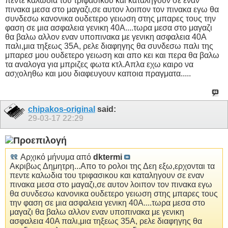
πεντε καλωδια του τριφασικου και καταληγουν σε εναν
πινακα μεσα στο μαγαζι,σε αυτον λοιπον τον πινακα εγω θα
συνδεσω κανονικα ουδετερο γειωση στης μπαρες τους την
φαση σε μια ασφαλεια γενικη 40Α....τωρα μεσα στο μαγαζι
θα βαλω αλλον εναν υποπινακα με γενικη ασφαλεια 40Α
παλι,μια τηξεως 35Α, ρελε διαφηγης θα συνδεσω παλι της
μπαρεσ μου ουδετερο γειωση και απο κει και περα θα βαλω
τα αναλογα για μπριζες φωτα κτλ.Απλα εχω καιρο να
ασχοληθω και μου διαφευγουν καποια πραγματα.....
chipakos-original
said:
29-03-17
22:29
Αρχικό μήνυμα από
dktermi
Ακριβως Δημητρη...Απο το ρολοι της Δεη εξω,ερχονται τα
πεντε καλωδια του τριφασικου και καταληγουν σε εναν
πινακα μεσα στο μαγαζι,σε αυτον λοιπον τον πινακα εγω
θα συνδεσω κανονικα ουδετερο γειωση στης μπαρες τους
την φαση σε μια ασφαλεια γενικη 40Α....τωρα μεσα στο
μαγαζι θα βαλω αλλον εναν υποπινακα με γενικη
ασφαλεια 40Α παλι,μια τηξεως 35Α, ρελε διαφηγης θα