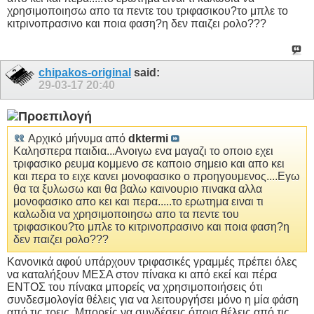
χρησιμοποιησω απο τα πεντε του τριφασικου?το μπλε το
κιτρινοπρασινο και ποια φαση?η δεν παιζει ρολο???
chipakos-original
said:
29-03-17
20:40
Αρχικό μήνυμα από
dktermi
Καλησπερα παιδια...Ανοιγω ενα μαγαζι το οποιο εχει
τριφασικο ρευμα κομμενο σε καποιο σημειο και απο κει
και περα το ειχε κανει μονοφασικο ο προηγουμενος....Εγω
θα τα ξυλωσω και θα βαλω καινουριο πινακα αλλα
μονοφασικο απο κει και περα.....το ερωτημα ειναι τι
καλωδια να χρησιμοποιησω απο τα πεντε του
τριφασικου?το μπλε το κιτρινοπρασινο και ποια φαση?η
δεν παιζει ρολο???
Κανονικά αφού υπάρχουν τριφασικές γραμμές πρέπει όλες
να καταλήξουν ΜΕΣΑ στον πίνακα κι από εκεί και πέρα
ΕΝΤΟΣ του πίνακα μπορείς να χρησιμοποιήσεις ότι
συνδεσμολογία θέλεις για να λειτουργήσει μόνο η μία φάση
από τις τρεις. Μπορείς να συνδέσεις όποια θέλεις από τις