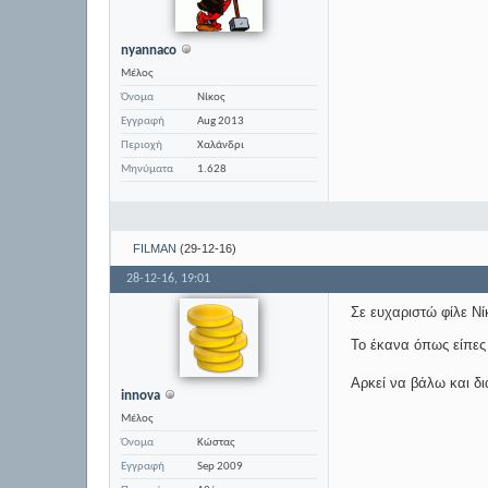
nyannaco
Μέλος
Όνομα
Νίκος
Εγγραφή
Aug 2013
Περιοχή
Χαλάνδρι
Μηνύματα
1.628
FILMAN
(29-12-16)
28-12-16,
19:01
Σε ευχαριστώ φίλε Νί
Το έκανα όπως είπες 
Αρκεί να βάλω και δι
innova
Μέλος
Όνομα
Κώστας
Εγγραφή
Sep 2009