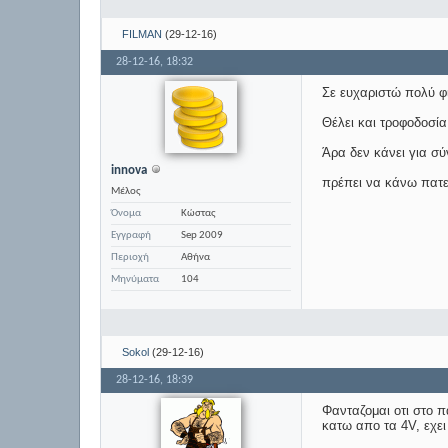
FILMAN
(29-12-16)
28-12-16,
18:32
Σε ευχαριστώ πολύ φ
Θέλει και τροφοδοσία
Άρα δεν κάνει για σύ
innova
πρέπει να κάνω πατε
Μέλος
Όνομα
Κώστας
Εγγραφή
Sep 2009
Περιοχή
Αθήνα
Μηνύματα
104
Sokol
(29-12-16)
28-12-16,
18:39
Φανταζομαι οτι στο π
κατω απο τα 4V, εχει