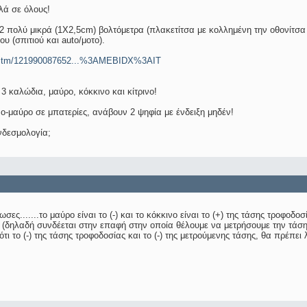
λά σε όλους!
 πολύ μικρά (1Χ2,5cm) βολτόμετρα (πλακετίτσα με κολλημένη την οθονίτσα τ
υ (σπιτιού και auto/μοτο).
m/itm/121990087652...%3AMEBIDX%3AIT
 καλώδια, μαύρο, κόκκινο και κίτρινο!
ο-μαύρο σε μπατερίες, ανάβουν 2 ψηφία με ένδειξη μηδέν!
υνδεσμολογία;
ωσες.......το μαύρο είναι το (-) και το κόκκινο είναι το (+) της τάσης τροφοδο
 (δηλαδή συνδέεται στην επαφή στην οποία θέλουμε να μετρήσουμε την τάση
τι το (-) της τάσης τροφοδοσίας και το (-) της μετρούμενης τάσης, θα πρέπει 