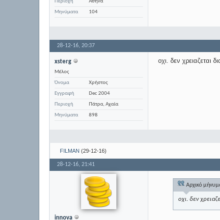
Περιοχή
Αθήνα
Μηνύματα
104
28-12-16,
20:37
οχι. δεν χρειαζεται δ
xsterg
Μέλος
Όνομα
Χρήστος
Εγγραφή
Dec 2004
Περιοχή
Πάτρα, Αχαία
Μηνύματα
898
FILMAN
(29-12-16)
28-12-16,
21:41
Αρχικό μήνυ
οχι. δεν χρειαζ
innova