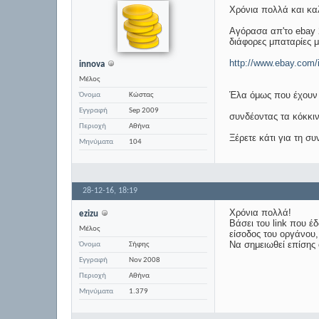
Χρόνια πολλά και κα
Αγόρασα απ'το ebay 2
διάφορες μπαταρίες μο
http://www.ebay.co
innova
Μέλος
Έλα όμως που έχουν 3
Όνομα
Κώστας
Εγγραφή
Sep 2009
συνδέοντας τα κόκκιν
Περιοχή
Αθήνα
Ξέρετε κάτι για τη σ
Μηνύματα
104
28-12-16,
18:19
Χρόνια πολλά!
ezizu
Βάσει του link που έδ
Μέλος
είσοδος του οργάνου,
Να σημειωθεί επίσης ό
Όνομα
Σήφης
Εγγραφή
Nov 2008
Περιοχή
Αθήνα
Μηνύματα
1.379