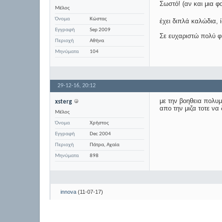
Σωστό! (αν και μια φ
Μέλος
Όνομα
Κώστας
έχει διπλά καλώδια, 
Εγγραφή
Sep 2009
Σε ευχαριστώ πολύ φ
Περιοχή
Αθήνα
Μηνύματα
104
29-12-16,
20:12
με την βοηθεια πολυμ
xsterg
απο την μιζα τοτε να
Μέλος
Όνομα
Χρήστος
Εγγραφή
Dec 2004
Περιοχή
Πάτρα, Αχαία
Μηνύματα
898
innova
(11-07-17)