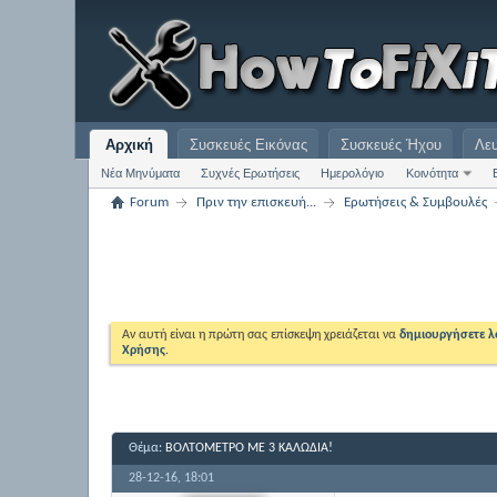
Αρχική
Συσκευές Εικόνας
Συσκευές Ήχου
Λε
Νέα Μηνύματα
Συχνές Ερωτήσεις
Ημερολόγιο
Κοινότητα
Forum
Πριν την επισκευή...
Ερωτήσεις & Συμβουλές
Αν αυτή είναι η πρώτη σας επίσκεψη χρειάζεται να
δημιουργήσετε 
Χρήσης
.
Θέμα:
ΒΟΛΤΌΜΕΤΡΟ ΜΕ 3 ΚΑΛΩΔΙΑ!
28-12-16,
18:01