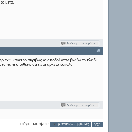
το μετά,
Απάντηση με παράθεση
#8
τερ εχω κανει το ακριβως αναποδο! οταν βγαζω το κλειδι
στο παπι υποθετω οτι ειναι αρκετα ευκολο.
Απάντηση με παράθεση
Γρήγορη Μετάβαση:
Ερωτήσεις & Συμβουλές
Αρχή