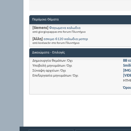
Παρόμοια Θέματα
[Siemens]
Φαγωμενα καλωδια
από giorgiopappas στο forum Πλυντήριο
[Άλλη]
εσκιμο 6120 καλωδια μοτερ
από kostascbr στο forum Πλυντήριο
Δικαιώματα - Επιλογές
Δημιουργία θεμάτων:
Όχι
BB c
Υποβολή μηνυμάτων:
Όχι
Smili
Σύναψη αρχείων:
Όχι
[IMG
Επεξεργασία μηνυμάτων:
Όχι
[VID
HTM
Όροι