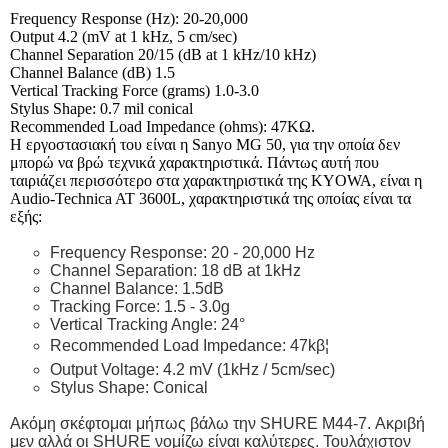
Frequency Response (Hz): 20-20,000
Output 4.2 (mV at 1 kHz, 5 cm/sec)
Channel Separation 20/15 (dB at 1 kHz/10 kHz)
Channel Balance (dB) 1.5
Vertical Tracking Force (grams) 1.0-3.0
Stylus Shape: 0.7 mil conical
Recommended Load Impedance (ohms): 47KΩ.
Η εργοστασιακή του είναι η Sanyo MG 50, για την οποία δεν
μπορώ να βρώ τεχνικά χαρακτηριστικά. Πάντως αυτή που
ταιριάζει περισσότερο στα χαρακτηριστικά της KYOWA, είναι η
Audio-Technica AT 3600L, χαρακτηριστικά της οποίας είναι τα
εξής:
Frequency Response: 20 - 20,000 Hz
Channel Separation: 18 dB at 1kHz
Channel Balance: 1.5dB
Tracking Force: 1.5 - 3.0g
Vertical Tracking Angle: 24°
Recommended Load Impedance: 47kβ¦
Output Voltage: 4.2 mV (1kHz / 5cm/sec)
Stylus Shape: Conical
Ακόμη σκέφτομαι μήπως βάλω την SHURE M44-7. Ακριβή
μεν αλλά οι SHURE νομίζω είναι καλύτερες. Τουλάχιστον