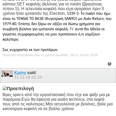
κάποιο SET κεφαλής-βελόνας για το πικάπ (βραχίονας
τύπου S). Η τελευταία κεφαλή που είχα αγοράσει πριν 3
χρόνια ήταν ιμιτασιόν της Electron,
1339-3. Το πικάπ που έχω
είναι το TENSAI TD 861B (θυγατρική SANYO) με Auto Return, του
1979-80. Επίσης δεν ξέρω αν αξίζει να δώσω χρήματα για
συμβατή βελόνα για ιμιτασιόν κεφαλή. Γι' αυτό θα ήθελα οι
γνώστες συμφορουμίτες να μου προτείνουν ό,τι νομίζουν
καλύτερο.
Σας ευχαριστώ εκ των προτέρων.
Τελευταία επεξεργασία από το χρήστη apavlidis : 08-11-16 στις
19:05
Karny
said:
11-11-16
02:34
Βρες specs από την εργοστασιακή που είχε και ψάξε μια με
παρόμοια.Εγώ θα έψαχνα για audio technica, στα λεφτά
τους από τις καλύτερες.Μην ασχολείσαι με βελόνες, βαλε μια
καινούργια κεφαλή να σε βγάλει χρόνια