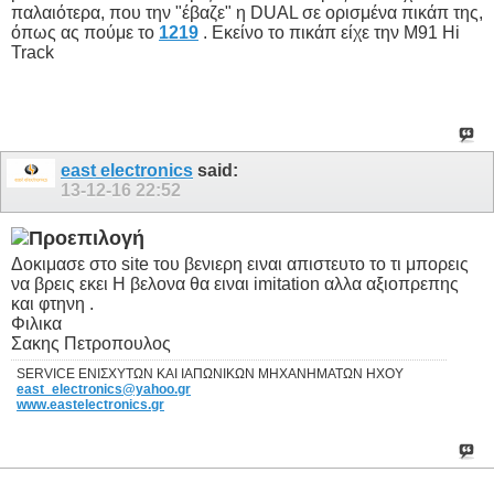
παλαιότερα, που την "έβαζε" η DUAL σε ορισμένα πικάπ της,
όπως ας πούμε το
1219
. Εκείνο το πικάπ είχε την M91 Hi
Track
east electronics
said:
13-12-16
22:52
Δοκιμασε στο site του βενιερη ειναι απιστευτο το τι μπορεις
να βρεις εκει Η βελονα θα ειναι imitation αλλα αξιοπρεπης
και φτηνη .
Φιλικα
Σακης Πετροπουλος
SERVICE ΕΝΙΣΧΥΤΩΝ ΚΑΙ ΙΑΠΩΝΙΚΩΝ ΜΗΧΑΝΗΜΑΤΩΝ ΗΧΟΥ
east_electronics@yahoo.gr
www.eastelectronics.gr
ε