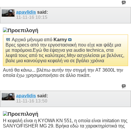
apavlidis
said:
11-11-16
10:15
Αρχικό μήνυμα από
Karny
Βρες specs από την εργοστασιακή που είχε και ψάξε μια
με παρόμοια.Εγώ θα έψαχνα για audio technica, στα
λεφτά τους από τις καλύτερες.Μην ασχολείσαι με βελόνες,
βαλε μια καινούργια κεφαλή να σε βγάλει χρόνια
Αυτό θα κάνω... βλέπω αυτήν την στιγμή την AT 3600L την
οποία έχω χρησιμοποιήσει σε άλλο πικάπ.
apavlidis
said:
11-11-16
13:50
Η κεφαλή είναι η KYOWA KN 551, η οποία είναι imitation της
SANYO/FISHER MG 29. Βρήκα εδώ τα χαρακτηρίστικά της