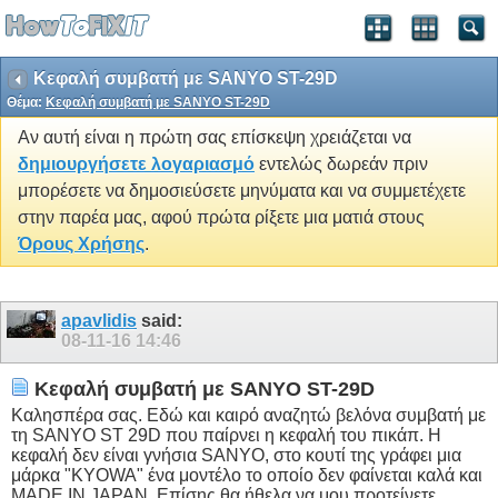
Κεφαλή συμβατή με SANYO ST-29D
Θέμα:
Κεφαλή συμβατή με SANYO ST-29D
Αν αυτή είναι η πρώτη σας επίσκεψη χρειάζεται να
δημιουργήσετε λογαριασμό
εντελώς δωρεάν πριν
μπορέσετε να δημοσιεύσετε μηνύματα και να συμμετέχετε
στην παρέα μας, αφού πρώτα ρίξετε μια ματιά στους
Όρους Χρήσης
.
apavlidis
said:
08-11-16
14:46
Κεφαλή συμβατή με SANYO ST-29D
Καλησπέρα σας. Εδώ και καιρό αναζητώ βελόνα συμβατή με
τη SANYO ST 29D που παίρνει η κεφαλή του πικάπ. Η
κεφαλή δεν είναι γνήσια SANYO, στο κουτί της γράφει μια
μάρκα "KYOWA" ένα μοντέλο το οποίο δεν φαίνεται καλά και
MADE IN JAPAN. Επίσης θα ήθελα να μου προτείνετε