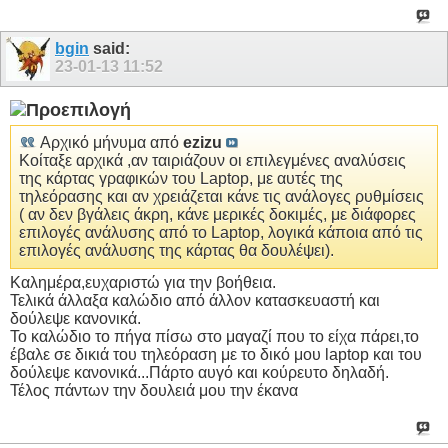
bgin
said:
23-01-13
11:52
Αρχικό μήνυμα από
ezizu
Κοίταξε αρχικά ,αν ταιριάζουν οι επιλεγμένες αναλύσεις
της κάρτας γραφικών του Laptop, με αυτές της
τηλεόρασης και αν χρειάζεται κάνε τις ανάλογες ρυθμίσεις
( αν δεν βγάλεις άκρη, κάνε μερικές δοκιμές, με διάφορες
επιλογές ανάλυσης από το Laptop, λογικά κάποια από τις
επιλογές ανάλυσης της κάρτας θα δουλέψει).
Καλημέρα,ευχαριστώ για την βοήθεια.
Τελικά άλλαξα καλώδιο από άλλον κατασκευαστή και
δούλεψε κανονικά.
Το καλώδιο το πήγα πίσω στο μαγαζί που το είχα πάρει,το
έβαλε σε δικιά του τηλεόραση με το δικό μου laptop και του
δούλεψε κανονικά...Πάρτο αυγό και κούρευτο δηλαδή.
Τέλος πάντων την δουλειά μου την έκανα