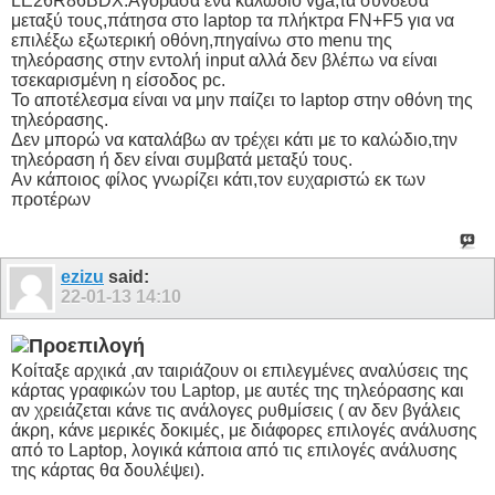
LE26R86BDX.Αγόρασα ένα καλώδιο vga,τα σύνδεσα
μεταξύ τους,πάτησα στο laptop τα πλήκτρα FN+F5 για να
επιλέξω εξωτερική οθόνη,πηγαίνω στο menu της
τηλεόρασης στην εντολή input αλλά δεν βλέπω να είναι
τσεκαρισμένη η είσοδος pc.
Το αποτέλεσμα είναι να μην παίζει το laptop στην οθόνη της
τηλεόρασης.
Δεν μπορώ να καταλάβω αν τρέχει κάτι με το καλώδιο,την
τηλεόραση ή δεν είναι συμβατά μεταξύ τους.
Αν κάποιος φίλος γνωρίζει κάτι,τον ευχαριστώ εκ των
προτέρων
ezizu
said:
22-01-13
14:10
Κοίταξε αρχικά ,αν ταιριάζουν οι επιλεγμένες αναλύσεις της
κάρτας γραφικών του Laptop, με αυτές της τηλεόρασης και
αν χρειάζεται κάνε τις ανάλογες ρυθμίσεις ( αν δεν βγάλεις
άκρη, κάνε μερικές δοκιμές, με διάφορες επιλογές ανάλυσης
από το Laptop, λογικά κάποια από τις επιλογές ανάλυσης
της κάρτας θα δουλέψει).