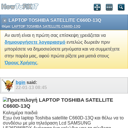
LAPTOP TOSHIBA SATELLITE C660D-13Q
Θέμα:
LAPTOP TOSHIBA SATELLITE C660D-13Q
Αν αυτή είναι η πρώτη σας επίσκεψη χρειάζεται να
δημιουργήσετε λογαριασμό
εντελώς δωρεάν πριν
μπορέσετε να δημοσιεύσετε μηνύματα και να συμμετέχετε
στην παρέα μας, αφού πρώτα ρίξετε μια ματιά στους
Όρους Χρήσης
.
bgin
said:
22-01-13
08:45
LAPTOP TOSHIBA SATELLITE
C660D-13Q
Καλημέρα παιδιά
Εχω ένα laptop Toshiba satellite C660D-13Q και θέλω να το
συνδέσω με μία τηλεόραση Lcd SAMSUNG