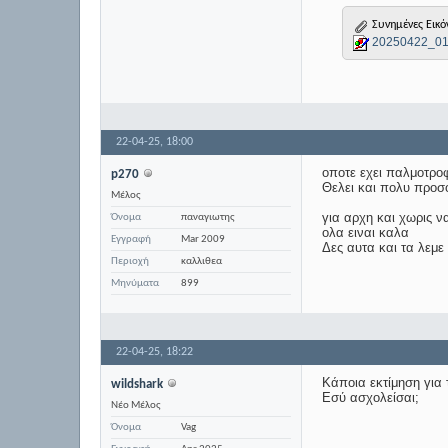
Συνημένες Εικό
20250422_01
22-04-25,
18:00
οποτε εχει παλμοτροφο
p270
Θελει και πολυ προσ
Μέλος
για αρχη και χωρις ν
Όνομα
παναγιωτης
ολα ειναι καλα
Εγγραφή
Mar 2009
Δες αυτα και τα λε
Περιοχή
καλλιθεα
Μηνύματα
899
22-04-25,
18:22
Κάποια εκτίμηση για 
wildshark
Εσύ ασχολείσαι;
Νέο Μέλος
Όνομα
Vag