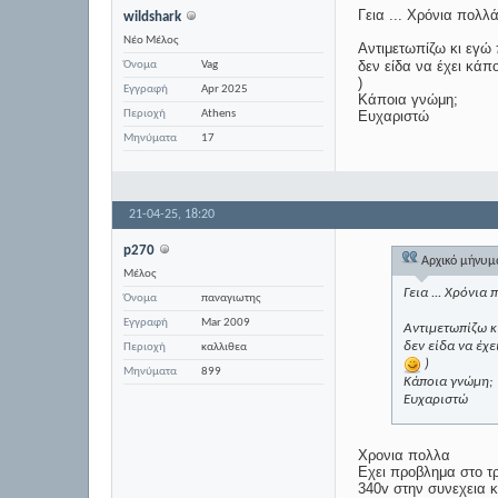
Γεια ... Χρόνια πολλά
wildshark
Νέο Μέλος
Αντιμετωπίζω κι εγώ 
δεν είδα να έχει κάπ
Όνομα
Vag
)
Εγγραφή
Apr 2025
Κάποια γνώμη;
Περιοχή
Athens
Ευχαριστώ
Μηνύματα
17
21-04-25,
18:20
p270
Αρχικό μήνυ
Μέλος
Γεια ... Χρόνια 
Όνομα
παναγιωτης
Εγγραφή
Mar 2009
Αντιμετωπίζω κ
δεν είδα να έχε
Περιοχή
καλλιθεα
)
Μηνύματα
899
Κάποια γνώμη;
Ευχαριστώ
Χρονια πολλα
Εχει προβλημα στο τρ
340v στην συνεχεια κ