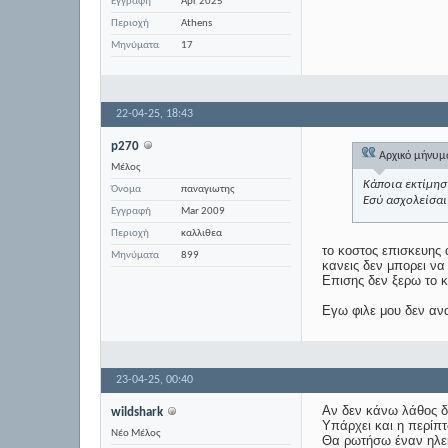
Εγγραφή
Apr 2025
Περιοχή
Athens
Μηνύματα
17
22-04-25,
18:43
p270
Αρχικό μήνυ
Μέλος
Κάποια εκτίμηση
Όνομα
παναγιωτης
Εσύ ασχολείσαι
Εγγραφή
Mar 2009
Περιοχή
καλλιθεα
το κοστος επισκευης 
Μηνύματα
899
κανεις δεν μπορει να
Επισης δεν ξερω το κ
Εγω φιλε μου δεν αν
23-04-25,
00:40
Αν δεν κάνω λάθος δί
wildshark
Υπάρχει και η περίπτ
Νέο Μέλος
Θα ρωτήσω έναν ηλεκ