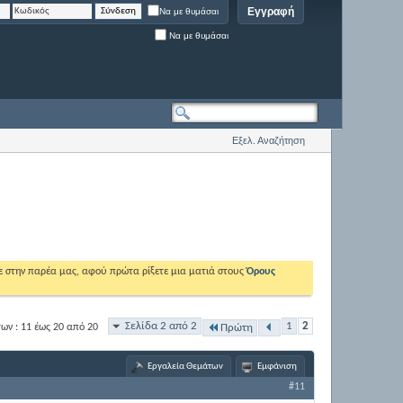
Εγγραφή
Να με θυμάσαι
Να με θυμάσαι
Εξελ. Αναζήτηση
ε στην παρέα μας, αφού πρώτα ρίξετε μια ματιά στους
Όρους
Σελίδα 2 από 2
1
2
ν : 11 έως 20 από 20
Πρώτη
Εργαλεία Θεμάτων
Εμφάνιση
#11