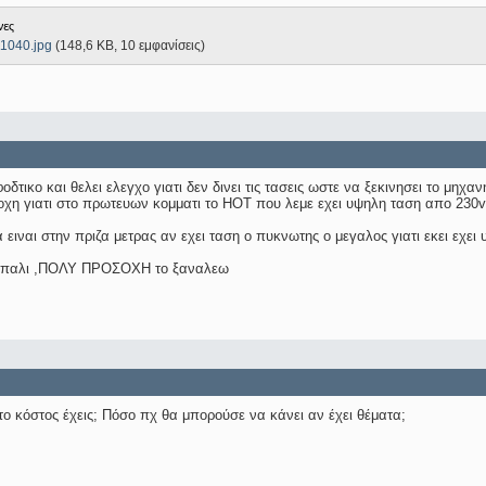
νες
1040.jpg
(148,6 KB, 10 εμφανίσεις)
δτικο και θελει ελεγχο γιατι δεν δινει τις τασεις ωστε να ξεκινησει το μηχα
οχη γιατι στο πρωτευων κομματι το HOT που λεμε εχει υψηλη ταση απο 2
α ειναι στην πριζα μετρας αν εχει ταση ο πυκνωτης ο μεγαλος γιατι εκει εχει
με παλι ,ΠΟΛΥ ΠΡΟΣΟΧΗ το ξαναλεω
το κόστος έχεις; Πόσο πχ θα μπορούσε να κάνει αν έχει θέματα;