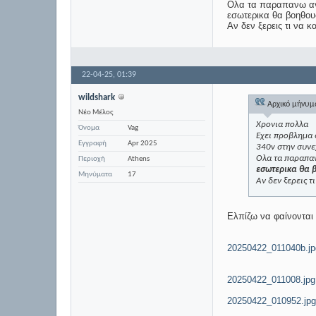
Ολα τα παραπανω ανα
εσωτερικα θα βοηθο
Αν δεν ξερεις τι να κ
22-04-25,
01:39
wildshark
Αρχικό μήνυ
Νέο Μέλος
Χρονια πολλα
Όνομα
Vag
Εχει προβλημα 
Εγγραφή
Apr 2025
340v στην συνε
Ολα τα παραπαν
Περιοχή
Athens
εσωτερικα θα 
Μηνύματα
17
Αν δεν ξερεις τ
Ελπίζω να φαίνονται
20250422_011040b.jp
20250422_011008.jpg
20250422_010952.jp