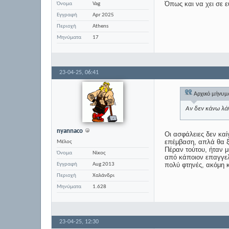
Όπως και να χει σε ε
Όνομα
Vag
Εγγραφή
Apr 2025
Περιοχή
Athens
Μηνύματα
17
23-04-25,
06:41
Αρχικό μήνυ
Αν δεν κάνω λά
nyannaco
Οι ασφάλειες δεν καί
επέμβαση, απλά θα ξ
Μέλος
Πέραν τούτου, ήταν μ
Όνομα
Νίκος
από κάποιον επαγγελ
πολύ φτηνές, ακόμη κ
Εγγραφή
Aug 2013
Περιοχή
Χαλάνδρι
Μηνύματα
1.628
23-04-25,
12:30