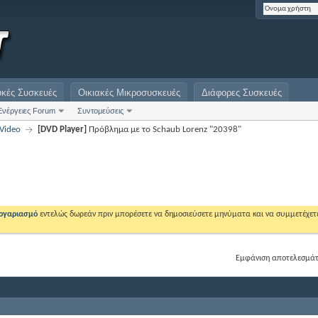
υκές Συσκευές
Οικιακές Μικροσυσκευές
Διάφορες Συσκευές
Ενέργειες Forum
Συντομεύσεις
Video
[DVD Player]
Πρόβλημα με το Schaub Lorenz "20398"
λογαριασμό
εντελώς δωρεάν πριν μπορέσετε να δημοσιεύσετε μηνύματα και να συμμετέχετ
Εμφάνιση αποτελεσμάτω