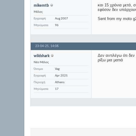
και 15 χρόνια μετά, σε
mikemtb
εφόσον δεν υπάρχουν
Μέλος
Sent from my moto g2
Εγγραφή
Aug 2007
Μηνύματα
96
23-04-25,
14:06
Δεν αντιλέγω ότι δεν
wildshark
ρίξω μια ματιά
Νέο Μέλος
Όνομα
Vag
Εγγραφή
Apr 2025
Περιοχή
Athens
Μηνύματα
17