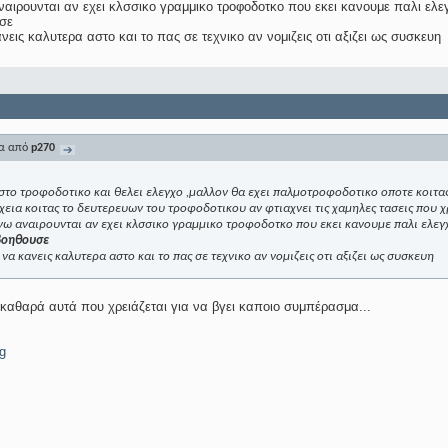
ιρουνται αν εχει κλσσικο γραμμικο τροφοδοτκο που εκει κανουμε παλι ελε
υσε
ανεις καλυτερα αστο και το πας σε τεχνικο αν νομιζεις οτι αξιζει ως συσκευη
μα από
p270
στο τροφοδοτικο και θελει ελεγχο ,μαλλον θα εχει παλμοτροφοδοτικο οποτε κοιτας 
χεια κοιτας το δευτερευων του τροφοδοτικου αν φτιαχνει τις χαμηλες τασεις που χ
ω αναιρουνται αν εχει κλσσικο γραμμικο τροφοδοτκο που εκει κανουμε παλι ελεγχ
βοηθουσε
ι να κανεις καλυτερα αστο και το πας σε τεχνικο αν νομιζεις οτι αξιζει ως συσκευη
 καθαρά αυτά που χρειάζεται για να βγει καποιο συμπέρασμα...
g
g