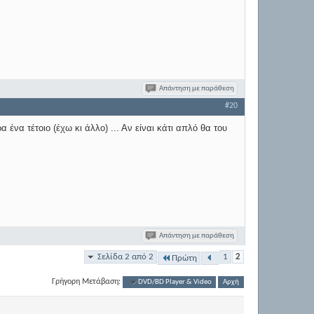
Απάντηση με παράθεση
#20
ένα τέτοιο (έχω κι άλλο) ... Αν είναι κάτι απλό θα του
Απάντηση με παράθεση
Σελίδα 2 από 2
1
2
Πρώτη
Γρήγορη Μετάβαση:
DVD/BD Player & Video
Αρχή