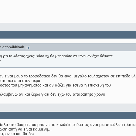
μα από
wildshark
 για το κόστος έχεις; Πόσο πχ θα μπορούσε να κάνει αν έχει θέματα;
;
αν ειναι μονο το τροφοδοτικο δεν θα ειναι μεγαλο τουλαχιστον σε επιπεδο υλ
 στο πει ετσι στον αερα
οστος του μηχανηματος και αν αξιζει για εσενα η επισκευη του
αλαμβανω αν και ξερω γιατι δεν εχω τον απαραιτητο χρονο
πλα στο βύσμα που μπαίνει το καλώδιο ρεύματος είναι μια ασφάλεια (τέτοια δ
ωση αυτή να είναι καμμένη...
τρονικό και θα δω