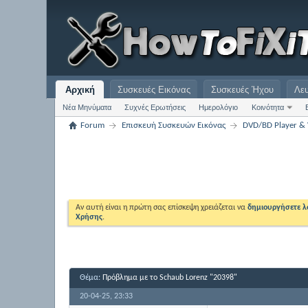
Αρχική
Συσκευές Εικόνας
Συσκευές Ήχου
Λε
Νέα Μηνύματα
Συχνές Ερωτήσεις
Ημερολόγιο
Κοινότητα
Forum
Επισκευή Συσκευών Εικόνας
DVD/BD Player & 
Αν αυτή είναι η πρώτη σας επίσκεψη χρειάζεται να
δημιουργήσετε 
Χρήσης
.
Θέμα:
Πρόβλημα με το Schaub Lorenz "20398"
20-04-25,
23:33