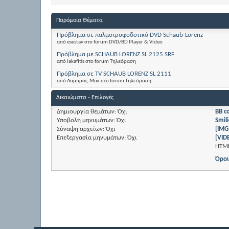
Παρόμοια Θέματα
Πρόβλημα σε παλμoτροφοδοτικό DVD Schaub-Lorenz
από esestav στο forum DVD/BD Player & Video
Πρόβλημα με SCHAUB LORENZ SL 2125 SRF
από lakafitis στο forum Τηλεόραση
Πρόβλημα σε TV SCHAUB LORENZ SL 2111
από Λαμπρος.Μακ στο forum Τηλεόραση
Δικαιώματα - Επιλογές
Δημιουργία θεμάτων:
Όχι
BB c
Υποβολή μηνυμάτων:
Όχι
Smili
Σύναψη αρχείων:
Όχι
[IMG
Επεξεργασία μηνυμάτων:
Όχι
[VID
HTM
Όροι