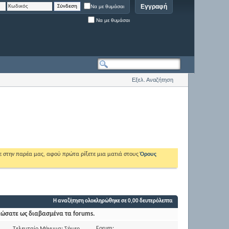
Εγγραφή
Να με θυμάσαι
Να με θυμάσαι
Εξελ. Αναζήτηση
ε στην παρέα μας, αφού πρώτα ρίξετε μια ματιά στους
Όρους
Η αναζήτηση ολοκληρώθηκε σε
0,00
δευτερόλεπτα
ιώσατε ως διαβασμένα τα forums.
Forum:
Τελευταίο Μήνυμα: Σήμερα
10:07