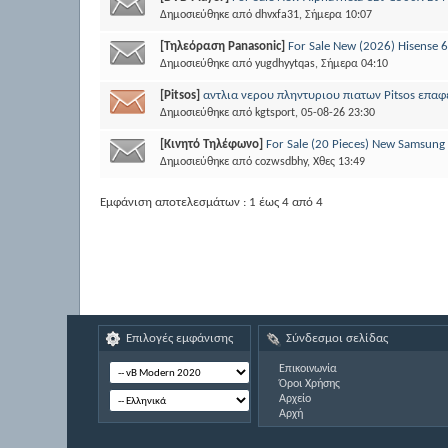
Δημοσιεύθηκε από
dhvxfa31
, Σήμερα 10:07
[Τηλεόραση Panasonic]
For Sale New (2026) Hisense
Δημοσιεύθηκε από
yugdhyytqas
, Σήμερα 04:10
[Pitsos]
αντλια νερου πληντυριου πιατων Pitsos επαφ
Δημοσιεύθηκε από
kgtsport
, 05-08-26 23:30
[Κινητό Τηλέφωνο]
For Sale (20 Pieces) New Samsung
Δημοσιεύθηκε από
cozwsdbhy
, Χθες 13:49
Εμφάνιση αποτελεσμάτων : 1 έως 4 από 4
Επιλογές εμφάνισης
Σύνδεσμοι σελίδας
Επικοινωνία
Όροι Χρήσης
Αρχείο
Αρχή