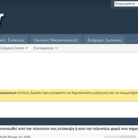
υκές Συσκευές
Οικιακές Μικροσυσκευές
Διάφορες Συσκευές
Ενέργειες Forum
Συντομεύσεις
λογαριασμό
εντελώς δωρεάν πριν μπορέσετε να δημοσιεύσετε μηνύματα και να συμμετέχετ
νανεωθεί από την τελευταία σας επίσκεψη ή απο την τελευταία φορά που σημε
ulti Player $1,099