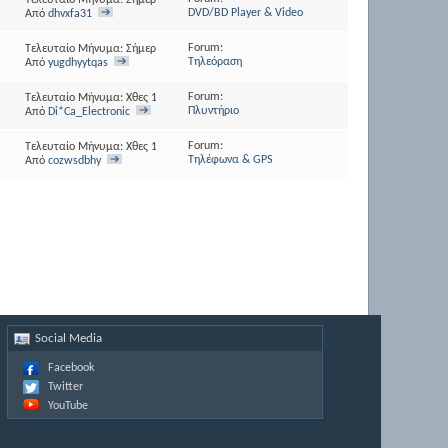
DVD/BD Player & Video
Από
dhvxfa31
Forum:
Τελευταίο Μήνυμα: Σήμερα
04:10
Τηλεόραση
Από
yugdhyytqas
Forum:
Τελευταίο Μήνυμα: Χθες
16:51
Πλυντήριο
Από
Di*Ca_Electronic
Forum:
Τελευταίο Μήνυμα: Χθες
13:49
Τηλέφωνα & GPS
Από
cozwsdbhy
Social Media
Facebook
Twitter
YouTube