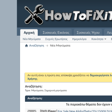
Αρχική
Συσκευές Εικόνας
Συσκευές Ήχου
Λε
Νέα Μηνύματα
Συχνές Ερωτήσεις
Ημερολόγιο
Κοινότητα
Αναζήτηση
Νέα Μηνύματα
Αν αυτή είναι η πρώτη σας επίσκεψη χρειάζεται να
δημιουργήσετε 
Χρήσης
.
Αναζήτηση:
Type: Μηνύματα; Σημερινά μηνύματα
Αναζήτηση
:
Τα παρακάτω θέματα δεν έχουν α
[DVD Player]
For Sale New AlphaTheta CDJ-1500X DJ M