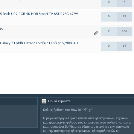
0
7
 65-inch UR9 RGB 4K HDR Smart TV 65UR9SG $799
0
27
ες
2
166
 Galaxy Z Fold8 Ultra/Z Fold8/Z Flip8 $15,980CAD
0
64
Ποιοί είμαστε
Καλώς ήρθατε στο HowToFiXiT.gr!
Η μεγαλύτερη ελληνική ιστοσελίδα ηλεκτρονικών, τεχνικών
και ερασιτέχνες φίλους των επισκευών που συζητά, απαντά
και προσφέρει βοήθεια σε θέματα σχετικά με την επισκευή
και την συντήρηση ηλεκτρονικών, ηλεκτρολογικών και